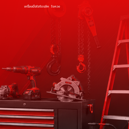
เครื่องมือไฮโดรลิค
ไขควง