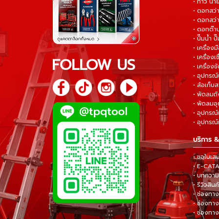
• กาว น้ำ
• ดอกสว
• ดอกสว่า
• ดอกต๊า
• ปั๊มน้ำ ป
• เครื่อง
• เครื่องเช
FOLLOW US
• เครื่องขั
• อุปกรณ์
• ล้อเก็บ
• พัดลมถ
• พัดลมอ
• อุปกรณ์
• อุปกรณ์แ
บริการ &
• ขอใบเส
• E-CA
• บทความส
• รีวิวสินค
• ช่องทาง
• ช่องทาง
• ช่องทาง