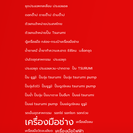
ชุดประแจหกเหลี่ยม ประแจแอล
ดอกต๊าป ดายต๊าป ด้ามต๊าป
ตัวแทนจำหน่ายประเทศไทย
ตัวแทนจำหน่ายปั๊ม Tsurumi
ตู้เครื่องมือ กล่อง-กระเป๋าเครื่องมือช่าง
น้ำยาเคมี น้ำยาทำความสะอาด ซิลิโคน
บล็อกชุด
บันไดอุตสาหกรรม
ประแจชุด
ประแจชุด ประแจแหวน-ปากตาย
ปั๊ม TSURUMI
ปั๊ม ซูรูมิ
ปั๊มจุ่ม tsurumi
ปั๊มจุ่ม tsurumi pump
ปั๊มจุ่มไดโว่
ปั๊มซูรูมิ
ปั๊มดูดโคลน tsurumi pump
ปั๊มน้ำ ปั๊มจุ่ม ปั๊มบาดาล ปั๊มอื่นๆ
ปั๊มแช่ tsurumi
ปั๊มแช่ tsurumi pump
ปั๊มแช่ดูดโคลน ซูรูมิ
รถเข็นอุตสาหกรรม
รอกโซ่ รอกโยก รอกถ่วง
เครื่องมือช่าง
เครื่องมือลม
เครื่องมือไฟฟ้า
เครื่องมือวัดละเอียด