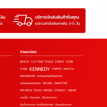
คำยอดนิยม
BOSCH
CUTTING TOOLS
FORCE
G.558
KENNEDY
G.582
KNIPEX
MAKITA
MILWAUKEE
milwaukeethailand
milwaukeetools
OKURA
OMASTAR
PB SWISS TOOLS
RIDGID
STANLEY
UNIOR
ขายปั๊ม Tsurumi
คีมชนิดต่างๆ
คีมย้ำหางปลา คีมย้ำไฮโดรลิค
ค้อนชนิดต่างๆ