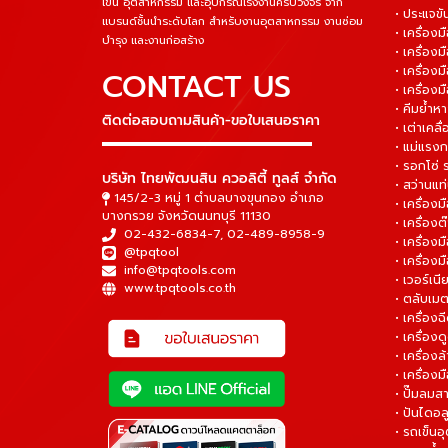
เข็น อุตสาหกรรม และอุปกรณ์โรงงานครบวงจร จาก
• ประแจข
แบรนด์ชั้นนำระดับโลก สำหรับงานอุตสาหกรรม งานซ่อม
• เครื่อ
บำรุง และงานก่อสร้าง
• เครื่อ
• เครื่องม
CONTACT US
• เครื่อง
• คีมย้ำห
ติดต่อสอบถามสินค้า-ขอใบเสนอราคา
• เต่าเคลื
▬▬▬▬▬▬▬▬▬▬▬▬▬▬▬
• แม่แรงก
• รอกโซ่
บริษัท ไทยพัฒนสิน ควอลิตี้ ทูลส์ จำกัด
• สว่านแท
145/2-3 หมู่ 1 ตำบลบางขุนกอง อำเภอ
• เครื่องม
บางกรวย จังหวัดนนทบุรี 11130
• เครื่อง
02-432-6834-7
,
02-489-8958-9
• เครื่อง
@tpqtool
• เครื่องม
info@tpqtools.com
• เวอร์เนี
www.tpqtools.co.th
• ตลับเมต
• เครื่อง
• เครื่อง
• เครื่อง
• เครื่องม
• ปั๊มลมส
• ปันไดอล
• รถเข็น