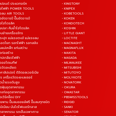
ันปอนด์ ประแจทอร์ค
• KINGTONY
งมือไฟฟ้า POWER TOOLS
• KNIPEX
งมือลม AIR TOOLS
• KOBETOOLS
ืออัดจารบี ปั๊มอัดจารบี
• KOKEN
มือไฮโดรลิค
• KONDOTECH
างปลา คีมย้ำไฮโดรลิค
• KOSHIN
่อนย้ายเครื่องจักร
• LITTLE GIANT
ระปุก แม่แรงตะเข้ แม่แรงลม
• LOCTITE
 รอดโยก รอกไฟฟ้า รอกสลิง
• MACNAGHT
่นแม่เหล็ก แท่นสว่าน
• MAGNAFLUX
ือก่อสร้าง
• MAKITA
ต๊าปเกลียวไฟฟ้า
• MASADA
มือออโตเมทีฟ
• MILWAUKEE
ือวัดละเอียด
• MITSUBISHI
ยคาลิปเปอร์ ดิจิตอลเวอร์เนีย
• MITUTOYO
ร เครื่องวัดระยะเลเซอร์
• MOLYKOTE
ฉีดน้ำแรงดันสูง
• NOVATORK
ดูดฝุ่นอุตสาหกรรม
• OKURA
ล้างท่ออุตสาหกรรม
• OMASTAR
ือเวิร์คช็อป DIY
• PBSWISSTOOLS
ายพาน ปั๊มลมออยล์ฟรี ปั๊มลมทุกชนิด
• RIDGID
ูมิเนียม บันไดไฟเบอร์กลาส
• SANKI
อุตสาหกรรม รถเข็นเฉพาะทาง
• SENATOR