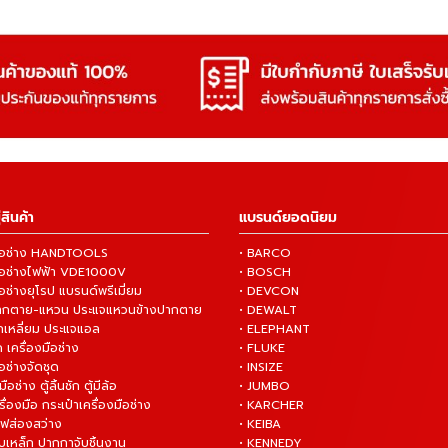
สินค้า
แบรนด์ยอดนิยม
งมือช่าง HANDTOOLS
• BARCO
งมือช่างไฟฟ้า VDE1000V
• BOSCH
ือช่างยุโรป แบรนด์พรีเมี่ยม
• DEVCON
ปากตาย-แหวน ประแจแหวนข้างปากตาย
• DEWALT
กเหลี่ยม ประแจแอล
• ELEPHANT
 เครื่องมือช่าง
• FLUKE
ือช่างจัดชุด
• INSIZE
มือช่าง ตู้ลิ้นชัก ตู้มีล้อ
• JUMBO
ื่องมือ กระเป๋าเครื่องมือช่าง
• KARCHER
ไฟส่องสว่าง
• KEIBA
บเหล็ก ปากกาจับชิ้นงาน
• KENNEDY