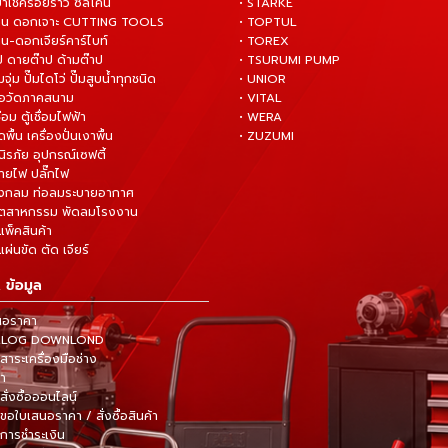
ยาเช็ครอยร้าว ซิลิโคน
• STARKE
่าน ดอกเจาะ CUTTING TOOLS
• TOPTUL
น-ดอกเจียร์คาร์ไบท์
• TOREX
ป ดายต๊าป ด้ามต๊าป
• TSURUMI PUMP
ั๊มจุ่ม ปั๊มไดโว่ ปั๊มสูบน้ำทุกชนิด
• UNIOR
มือวัดภาคสนาม
• VITAL
ื่อม ตู้เชื่อมไฟฟ้า
• WERA
ดพื้น เครื่องปั่นเงาพื้น
• ZUZUMI
นิรภัย อุปกรณ์เซฟตี้
สายไฟ ปลั๊กไฟ
ังกลม ท่อลมระบายอากาศ
ุตสาหกรรม พัดลมโรงงาน
แพ็คสินค้า
ผ่นขัด ตัด เจียร์
 ข้อมูล
นอราคา
TALOG DOWNLOND
าระเครื่องมือช่าง
้า
สั่งซื้อออนไลน์
ขอใบเสนอราคา / สั่งซื้อสินค้า
การชำระเงิน