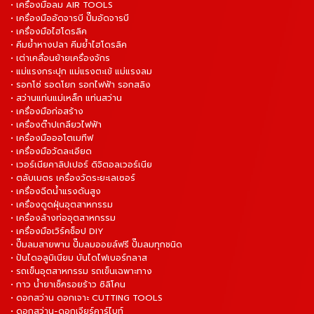
• เครื่องมือลม AIR TOOLS
• เครื่องมืออัดจารบี ปั๊มอัดจารบี
• เครื่องมือไฮโดรลิค
• คีมย้ำหางปลา คีมย้ำไฮโดรลิค
• เต่าเคลื่อนย้ายเครื่องจักร
• แม่แรงกระปุก แม่แรงตะเข้ แม่แรงลม
• รอกโซ่ รอดโยก รอกไฟฟ้า รอกสลิง
• สว่านแท่นแม่เหล็ก แท่นสว่าน
• เครื่องมือก่อสร้าง
• เครื่องต๊าปเกลียวไฟฟ้า
• เครื่องมือออโตเมทีฟ
• เครื่องมือวัดละเอียด
• เวอร์เนียคาลิปเปอร์ ดิจิตอลเวอร์เนีย
• ตลับเมตร เครื่องวัดระยะเลเซอร์
• เครื่องฉีดน้ำแรงดันสูง
• เครื่องดูดฝุ่นอุตสาหกรรม
• เครื่องล้างท่ออุตสาหกรรม
• เครื่องมือเวิร์คช็อป DIY
• ปั๊มลมสายพาน ปั๊มลมออยล์ฟรี ปั๊มลมทุกชนิด
• ปันไดอลูมิเนียม บันไดไฟเบอร์กลาส
• รถเข็นอุตสาหกรรม รถเข็นเฉพาะทาง
• กาว น้ำยาเช็ครอยร้าว ซิลิโคน
• ดอกสว่าน ดอกเจาะ CUTTING TOOLS
• ดอกสว่าน-ดอกเจียร์คาร์ไบท์