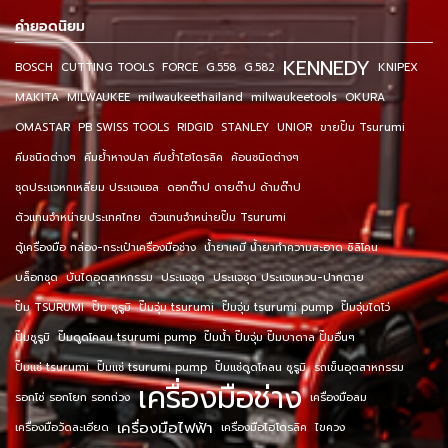
คำยอดนิยม
KENNEDY
BOSCH
CUTTING TOOLS
FORCE
G.558
G.582
KNIPEX
MAKITA
MILWAUKEE
milwaukeethailand
milwaukeetools
OKURA
OMASTAR
PB SWISS TOOLS
RIDGID
STANLEY
UNIOR
ขายปั๊ม Tsurumi
คีมชนิดต่างๆ
คีมย้ำหางปลา คีมย้ำไฮโดรลิค
ค้อนชนิดต่างๆ
ชุดประแจหกเหลี่ยม ประแจแอล
ดอกต๊าป ดายต๊าป ด้ามต๊าป
ตัวแทนจำหน่ายประเทศไทย
ตัวแทนจำหน่ายปั๊ม Tsurumi
ตู้เครื่องมือ กล่อง-กระเป๋าเครื่องมือช่าง
น้ำยาเคมี น้ำยาทำความสะอาด ซิลิโคน
บล็อกชุด
บันไดอุตสาหกรรม
ประแจชุด
ประแจชุด ประแจแหวน-ปากตาย
ปั๊ม TSURUMI
ปั๊ม ซูรูมิ
ปั๊มจุ่ม tsurumi
ปั๊มจุ่ม tsurumi pump
ปั๊มจุ่มไดโว่
ปั๊มซูรูมิ
ปั๊มดูดโคลน tsurumi pump
ปั๊มน้ำ ปั๊มจุ่ม ปั๊มบาดาล ปั๊มอื่นๆ
ปั๊มแช่ tsurumi
ปั๊มแช่ tsurumi pump
ปั๊มแช่ดูดโคลน ซูรูมิ
รถเข็นอุตสาหกรรม
เครื่องมือช่าง
รอกโซ่ รอกโยก รอกถ่วง
เครื่องมือลม
เครื่องมือไฟฟ้า
เครื่องมือวัดละเอียด
เครื่องมือไฮโดรลิค
ไขควง