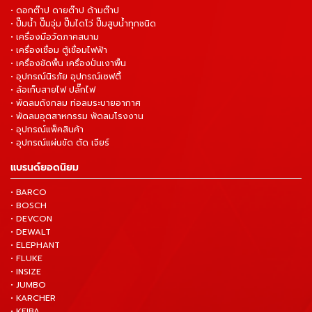
• ดอกต๊าป ดายต๊าป ด้ามต๊าป
• ปั๊มน้ำ ปั๊มจุ่ม ปั๊มไดโว่ ปั๊มสูบน้ำทุกชนิด
• เครื่องมือวัดภาคสนาม
• เครื่องเชื่อม ตู้เชื่อมไฟฟ้า
• เครื่องขัดพื้น เครื่องปั่นเงาพื้น
• อุปกรณ์นิรภัย อุปกรณ์เซฟตี้
• ล้อเก็บสายไฟ ปลั๊กไฟ
• พัดลมถังกลม ท่อลมระบายอากาศ
• พัดลมอุตสาหกรรม พัดลมโรงงาน
• อุปกรณ์แพ็คสินค้า
• อุปกรณ์แผ่นขัด ตัด เจียร์
แบรนด์ยอดนิยม
• BARCO
• BOSCH
• DEVCON
• DEWALT
• ELEPHANT
• FLUKE
• INSIZE
• JUMBO
• KARCHER
• KEIBA