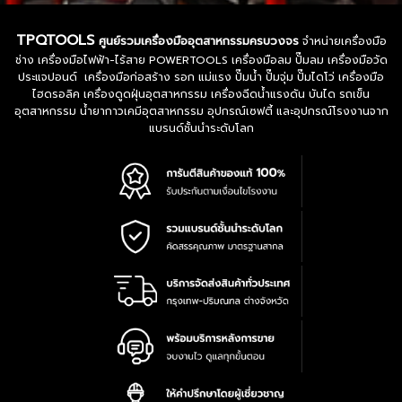
TPQTOOLS
ศูนย์รวมเครื่องมืออุตสาหกรรมครบวงจร
จำหน่ายเครื่องมือ
ช่าง เครื่องมือไฟฟ้า-ไร้สาย POWERTOOLS เครื่องมือลม ปั๊มลม เครื่องมือวัด
ประแจปอนด์ เครื่องมือก่อสร้าง รอก แม่แรง ปั๊มน้ำ ปั๊มจุ่ม ปั๊มไดโว่ เครื่องมือ
ไฮดรอลิค เครื่องดูดฝุ่นอุตสาหกรรม เครื่องฉีดน้ำแรงดัน บันได รถเข็น
อุตสาหกรรม น้ำยากาวเคมีอุตสาหกรรม อุปกรณ์เซฟตี้ และอุปกรณ์โรงงานจาก
แบรนด์ชั้นนำระดับโลก