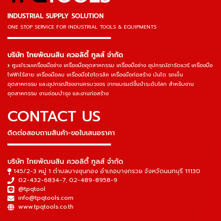
INDUSTRIAL SUPPLY SOLUTION
ONE STOP SERVICE
FOR INDUSTRIAL TOOLS & EQUIPMENTS
▬▬▬▬▬▬▬▬▬▬▬▬▬▬▬
บริษัท ไทยพัฒนสิน ควอลิตี้ ทูลส์ จำกัด
ศูนย์รวมเครื่องมือช่าง เครื่องมืออุตสาหกรรม เครื่องมือช่าง อุปกรณ์ฮาร์ดแวร์ เครื่องมือ
ไฟฟ้าไร้สาย เครื่องมือลม เครื่องมือไฮโดรลิค เครื่องมือก่อสร้าง บันได รถเข็น
อุตสาหกรรม และอุปกรณ์โรงงานครบวงจร จากแบรนด์ชั้นนำระดับโลก สำหรับงาน
อุตสาหกรรม งานซ่อมบำรุง และงานก่อสร้าง
CONTACT US
ติดต่อสอบถามสินค้า-ขอใบเสนอราคา
▬▬▬▬▬▬▬▬▬▬▬▬▬▬▬
บริษัท ไทยพัฒนสิน ควอลิตี้ ทูลส์ จำกัด
145/2-3 หมู่ 1 ตำบลบางขุนกอง อำเภอบางกรวย จังหวัดนนทบุรี 11130
02-432-6834-7
,
02-489-8958-9
@tpqtool
info@tpqtools.com
www.tpqtools.co.th