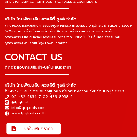
ONE STOP SERVICE
FOR INDUSTRIAL TOOLS & EQUIPMENTS
▬▬▬▬▬▬▬▬▬▬▬▬▬▬▬
บริษัท ไทยพัฒนสิน ควอลิตี้ ทูลส์ จำกัด
ศูนย์รวมเครื่องมือช่าง เครื่องมืออุตสาหกรรม เครื่องมือช่าง อุปกรณ์ฮาร์ดแวร์ เครื่องมือ
ไฟฟ้าไร้สาย เครื่องมือลม เครื่องมือไฮโดรลิค เครื่องมือก่อสร้าง บันได รถเข็น
อุตสาหกรรม และอุปกรณ์โรงงานครบวงจร จากแบรนด์ชั้นนำระดับโลก สำหรับงาน
อุตสาหกรรม งานซ่อมบำรุง และงานก่อสร้าง
CONTACT US
ติดต่อสอบถามสินค้า-ขอใบเสนอราคา
▬▬▬▬▬▬▬▬▬▬▬▬▬▬▬
บริษัท ไทยพัฒนสิน ควอลิตี้ ทูลส์ จำกัด
145/2-3 หมู่ 1 ตำบลบางขุนกอง อำเภอบางกรวย จังหวัดนนทบุรี 11130
02-432-6834-7
,
02-489-8958-9
@tpqtool
info@tpqtools.com
www.tpqtools.co.th