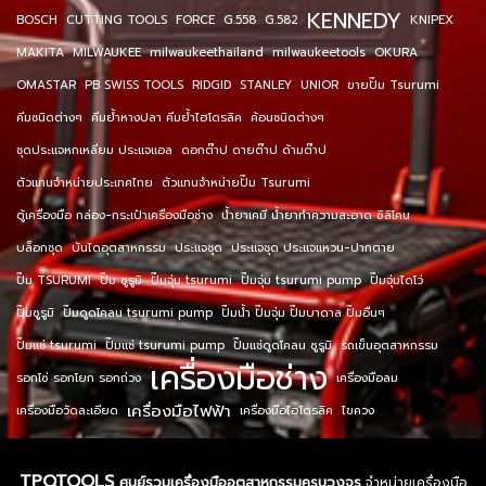
KENNEDY
BOSCH
CUTTING TOOLS
FORCE
G.558
G.582
KNIPEX
MAKITA
MILWAUKEE
milwaukeethailand
milwaukeetools
OKURA
OMASTAR
PB SWISS TOOLS
RIDGID
STANLEY
UNIOR
ขายปั๊ม Tsurumi
คีมชนิดต่างๆ
คีมย้ำหางปลา คีมย้ำไฮโดรลิค
ค้อนชนิดต่างๆ
ชุดประแจหกเหลี่ยม ประแจแอล
ดอกต๊าป ดายต๊าป ด้ามต๊าป
ตัวแทนจำหน่ายประเทศไทย
ตัวแทนจำหน่ายปั๊ม Tsurumi
ตู้เครื่องมือ กล่อง-กระเป๋าเครื่องมือช่าง
น้ำยาเคมี น้ำยาทำความสะอาด ซิลิโคน
บล็อกชุด
บันไดอุตสาหกรรม
ประแจชุด
ประแจชุด ประแจแหวน-ปากตาย
ปั๊ม TSURUMI
ปั๊ม ซูรูมิ
ปั๊มจุ่ม tsurumi
ปั๊มจุ่ม tsurumi pump
ปั๊มจุ่มไดโว่
ปั๊มซูรูมิ
ปั๊มดูดโคลน tsurumi pump
ปั๊มน้ำ ปั๊มจุ่ม ปั๊มบาดาล ปั๊มอื่นๆ
ปั๊มแช่ tsurumi
ปั๊มแช่ tsurumi pump
ปั๊มแช่ดูดโคลน ซูรูมิ
รถเข็นอุตสาหกรรม
เครื่องมือช่าง
รอกโซ่ รอกโยก รอกถ่วง
เครื่องมือลม
เครื่องมือไฟฟ้า
เครื่องมือวัดละเอียด
เครื่องมือไฮโดรลิค
ไขควง
TPQTOOLS
ศูนย์รวมเครื่องมืออุตสาหกรรมครบวงจร
จำหน่ายเครื่องมือ