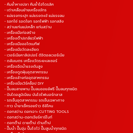
• คีมย้ำหางปลา คีมย้ำไฮโดรลิค
• เต่าเคลื่อนย้ายเครื่องจักร
• แม่แรงกระปุก แม่แรงตะเข้ แม่แรงลม
• รอกโซ่ รอดโยก รอกไฟฟ้า รอกสลิง
• สว่านแท่นแม่เหล็ก แท่นสว่าน
• เครื่องมือก่อสร้าง
• เครื่องต๊าปเกลียวไฟฟ้า
• เครื่องมือออโตเมทีฟ
• เครื่องมือวัดละเอียด
• เวอร์เนียคาลิปเปอร์ ดิจิตอลเวอร์เนีย
• ตลับเมตร เครื่องวัดระยะเลเซอร์
• เครื่องฉีดน้ำแรงดันสูง
• เครื่องดูดฝุ่นอุตสาหกรรม
• เครื่องล้างท่ออุตสาหกรรม
• เครื่องมือเวิร์คช็อป DIY
• ปั๊มลมสายพาน ปั๊มลมออยล์ฟรี ปั๊มลมทุกชนิด
• ปันไดอลูมิเนียม บันไดไฟเบอร์กลาส
• รถเข็นอุตสาหกรรม รถเข็นเฉพาะทาง
• กาว น้ำยาเช็ครอยร้าว ซิลิโคน
• ดอกสว่าน ดอกเจาะ CUTTING TOOLS
• ดอกสว่าน-ดอกเจียร์คาร์ไบท์
• ดอกต๊าป ดายต๊าป ด้ามต๊าป
• ปั๊มน้ำ ปั๊มจุ่ม ปั๊มไดโว่ ปั๊มสูบน้ำทุกชนิด