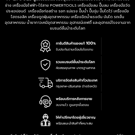
ช่าง เครื่องมือไฟฟ้า-ไร้สาย POWERTOOLS เครื่องมือลม ปั๊มลม เครื่องมือวัด
ประแจปอนด์ เครื่องมือก่อสร้าง รอก แม่แรง ปั๊มน้ำ ปั๊มจุ่ม ปั๊มไดโว่ เครื่องมือ
ไฮดรอลิค เครื่องดูดฝุ่นอุตสาหกรรม เครื่องฉีดน้ำแรงดัน บันได รถเข็น
อุตสาหกรรม น้ำยากาวเคมีอุตสาหกรรม อุปกรณ์เซฟตี้ และอุปกรณ์โรงงานจาก
แบรนด์ชั้นนำระดับโลก