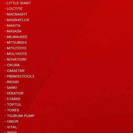
• LITTLE GIANT
• LOCTITE
• MACNAGHT
• MAGNAFLUX
• MAKITA
• MASADA
• MILWAUKEE
• MITSUBISHI
• MITUTOYO
• MOLYKOTE
• NOVATORK
• OKURA
• OMASTAR
• PBSWISSTOOLS
• RIDGID
• SANKI
• SENATOR
• STARKE
• TOPTUL
• TOREX
• TSURUMI PUMP
• UNIOR
• VITAL
• WERA