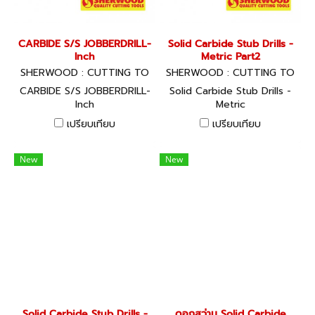
CARBIDE S/S JOBBERDRILL-
Solid Carbide Stub Drills -
Inch
Metric Part2
SHERWOOD : CUTTING TO
SHERWOOD : CUTTING TO
OLS
OLS
CARBIDE S/S JOBBERDRILL-
Solid Carbide Stub Drills -
Inch
Metric
เปรียบเทียบ
เปรียบเทียบ
New
New
Solid Carbide Stub Drills -
ดอกสว่าน Solid Carbide