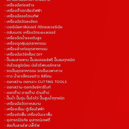
• เครื่องมือก่อสร้าง
• เครื่องต๊าปเกลียวไฟฟ้า
• เครื่องมือออโตเมทีฟ
• เครื่องมือวัดละเอียด
• เวอร์เนียคาลิปเปอร์ ดิจิตอลเวอร์เนีย
• ตลับเมตร เครื่องวัดระยะเลเซอร์
• เครื่องฉีดน้ำแรงดันสูง
• เครื่องดูดฝุ่นอุตสาหกรรม
• เครื่องล้างท่ออุตสาหกรรม
• เครื่องมือเวิร์คช็อป DIY
• ปั๊มลมสายพาน ปั๊มลมออยล์ฟรี ปั๊มลมทุกชนิด
• ปันไดอลูมิเนียม บันไดไฟเบอร์กลาส
• รถเข็นอุตสาหกรรม รถเข็นเฉพาะทาง
• กาว น้ำยาเช็ครอยร้าว ซิลิโคน
• ดอกสว่าน ดอกเจาะ CUTTING TOOLS
• ดอกสว่าน-ดอกเจียร์คาร์ไบท์
• ดอกต๊าป ดายต๊าป ด้ามต๊าป
• ปั๊มน้ำ ปั๊มจุ่ม ปั๊มไดโว่ ปั๊มสูบน้ำทุกชนิด
• เครื่องมือวัดภาคสนาม
• เครื่องเชื่อม ตู้เชื่อมไฟฟ้า
• เครื่องขัดพื้น เครื่องปั่นเงาพื้น
• อุปกรณ์นิรภัย อุปกรณ์เซฟตี้
• ล้อเก็บสายไฟ ปลั๊กไฟ