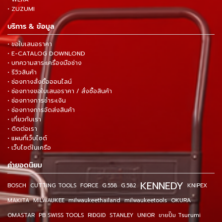
• ZUZUMI
บริการ & ข้อมูล
• ขอใบเสนอราคา
• E-CATALOG DOWNLOND
• บทความสาระเครื่องมือช่าง
• รีวิวสินค้า
• ช่องทางสั่งซื้อออนไลน์
• ช่องทางขอใบเสนอราคา / สั่งซื้อสินค้า
• ช่องทางการชำระเงิน
• ช่องทางการจัดส่งสินค้า
• เกี่ยวกับเรา
• ติดต่อเรา
• แผนที่เว็บไซต์
• เว็บไซต์ในเครือ
คำยอดนิยม
KENNEDY
BOSCH
CUTTING TOOLS
FORCE
G.558
G.582
KNIPEX
MAKITA
MILWAUKEE
milwaukeethailand
milwaukeetools
OKURA
OMASTAR
PB SWISS TOOLS
RIDGID
STANLEY
UNIOR
ขายปั๊ม Tsurumi