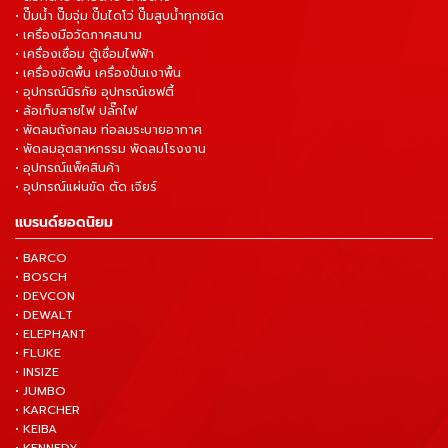
• ปั๊มน้ำ ปั๊มจุ่ม ปั๊มไดโว่ ปั๊มสูบน้ำทุกชนิด
• เครื่องมือวัดภาคสนาม
• เครื่องเชื่อม ตู้เชื่อมไฟฟ้า
• เครื่องขัดพื้น เครื่องปั่นเงาพื้น
• อุปกรณ์นิรภัย อุปกรณ์เซฟตี้
• ล้อเก็บสายไฟ ปลั๊กไฟ
• พัดลมถังกลม ท่อลมระบายอากาศ
• พัดลมอุตสาหกรรม พัดลมโรงงาน
• อุปกรณ์แพ็คสินค้า
• อุปกรณ์แผ่นขัด ตัด เจียร์
แบรนด์ยอดนิยม
• BARCO
• BOSCH
• DEVCON
• DEWALT
• ELEPHANT
• FLUKE
• INSIZE
• JUMBO
• KARCHER
• KEIBA