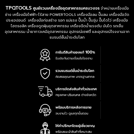
TPQTOOLS
ศูนย์รวมเครื่องมืออุตสาหกรรมครบวงจร
จำหน่ายเครื่องมือ
ช่าง เครื่องมือไฟฟ้า-ไร้สาย POWERTOOLS เครื่องมือลม ปั๊มลม เครื่องมือวัด
ประแจปอนด์ เครื่องมือก่อสร้าง รอก แม่แรง ปั๊มน้ำ ปั๊มจุ่ม ปั๊มไดโว่ เครื่องมือ
ไฮดรอลิค เครื่องดูดฝุ่นอุตสาหกรรม เครื่องฉีดน้ำแรงดัน บันได รถเข็น
อุตสาหกรรม น้ำยากาวเคมีอุตสาหกรรม อุปกรณ์เซฟตี้ และอุปกรณ์โรงงานจาก
แบรนด์ชั้นนำระดับโลก