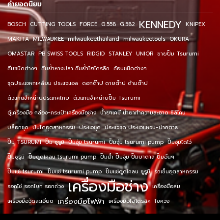
คำยอดนิยม
KENNEDY
BOSCH
CUTTING TOOLS
FORCE
G.558
G.582
KNIPEX
MAKITA
MILWAUKEE
milwaukeethailand
milwaukeetools
OKURA
OMASTAR
PB SWISS TOOLS
RIDGID
STANLEY
UNIOR
ขายปั๊ม Tsurumi
คีมชนิดต่างๆ
คีมย้ำหางปลา คีมย้ำไฮโดรลิค
ค้อนชนิดต่างๆ
ชุดประแจหกเหลี่ยม ประแจแอล
ดอกต๊าป ดายต๊าป ด้ามต๊าป
ตัวแทนจำหน่ายประเทศไทย
ตัวแทนจำหน่ายปั๊ม Tsurumi
ตู้เครื่องมือ กล่อง-กระเป๋าเครื่องมือช่าง
น้ำยาเคมี น้ำยาทำความสะอาด ซิลิโคน
บล็อกชุด
บันไดอุตสาหกรรม
ประแจชุด
ประแจชุด ประแจแหวน-ปากตาย
ปั๊ม TSURUMI
ปั๊ม ซูรูมิ
ปั๊มจุ่ม tsurumi
ปั๊มจุ่ม tsurumi pump
ปั๊มจุ่มไดโว่
ปั๊มซูรูมิ
ปั๊มดูดโคลน tsurumi pump
ปั๊มน้ำ ปั๊มจุ่ม ปั๊มบาดาล ปั๊มอื่นๆ
ปั๊มแช่ tsurumi
ปั๊มแช่ tsurumi pump
ปั๊มแช่ดูดโคลน ซูรูมิ
รถเข็นอุตสาหกรรม
เครื่องมือช่าง
รอกโซ่ รอกโยก รอกถ่วง
เครื่องมือลม
เครื่องมือไฟฟ้า
เครื่องมือวัดละเอียด
เครื่องมือไฮโดรลิค
ไขควง