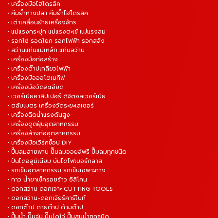
• เครื่องมือไฮโดรลิค
• คีมย้ำหางปลา คีมย้ำไฮโดรลิค
• เต่าเคลื่อนย้ายเครื่องจักร
• แม่แรงกระปุก แม่แรงตะเข้ แม่แรงลม
• รอกโซ่ รอดโยก รอกไฟฟ้า รอกสลิง
• สว่านแท่นแม่เหล็ก แท่นสว่าน
• เครื่องมือก่อสร้าง
• เครื่องต๊าปเกลียวไฟฟ้า
• เครื่องมือออโตเมทีฟ
• เครื่องมือวัดละเอียด
• เวอร์เนียคาลิปเปอร์ ดิจิตอลเวอร์เนีย
• ตลับเมตร เครื่องวัดระยะเลเซอร์
• เครื่องฉีดน้ำแรงดันสูง
• เครื่องดูดฝุ่นอุตสาหกรรม
• เครื่องล้างท่ออุตสาหกรรม
• เครื่องมือเวิร์คช็อป DIY
• ปั๊มลมสายพาน ปั๊มลมออยล์ฟรี ปั๊มลมทุกชนิด
• ปันไดอลูมิเนียม บันไดไฟเบอร์กลาส
• รถเข็นอุตสาหกรรม รถเข็นเฉพาะทาง
• กาว น้ำยาเช็ครอยร้าว ซิลิโคน
• ดอกสว่าน ดอกเจาะ CUTTING TOOLS
• ดอกสว่าน-ดอกเจียร์คาร์ไบท์
• ดอกต๊าป ดายต๊าป ด้ามต๊าป
• ปั๊มน้ำ ปั๊มจุ่ม ปั๊มไดโว่ ปั๊มสูบน้ำทุกชนิด