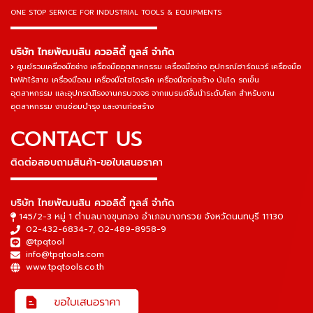
ONE STOP SERVICE
FOR INDUSTRIAL TOOLS & EQUIPMENTS
▬▬▬▬▬▬▬▬▬▬▬▬▬▬▬
บริษัท ไทยพัฒนสิน ควอลิตี้ ทูลส์ จำกัด
ศูนย์รวมเครื่องมือช่าง เครื่องมืออุตสาหกรรม เครื่องมือช่าง อุปกรณ์ฮาร์ดแวร์ เครื่องมือ
ไฟฟ้าไร้สาย เครื่องมือลม เครื่องมือไฮโดรลิค เครื่องมือก่อสร้าง บันได รถเข็น
อุตสาหกรรม และอุปกรณ์โรงงานครบวงจร จากแบรนด์ชั้นนำระดับโลก สำหรับงาน
อุตสาหกรรม งานซ่อมบำรุง และงานก่อสร้าง
CONTACT US
ติดต่อสอบถามสินค้า-ขอใบเสนอราคา
▬▬▬▬▬▬▬▬▬▬▬▬▬▬▬
บริษัท ไทยพัฒนสิน ควอลิตี้ ทูลส์ จำกัด
145/2-3 หมู่ 1 ตำบลบางขุนกอง อำเภอบางกรวย จังหวัดนนทบุรี 11130
02-432-6834-7
,
02-489-8958-9
@tpqtool
info@tpqtools.com
www.tpqtools.co.th