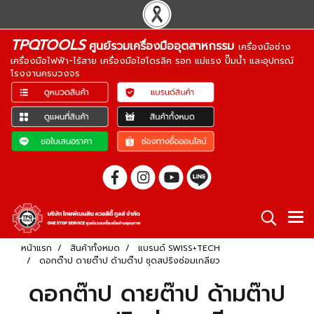
TPQTOOLS
ศูนย์รวมเครื่องมืออุตสาหกรรม
เครื่องมือช่าง
เครื่องมือไฟฟ้า-ไร้สาย เครื่องมือไฮโดรลิค รอก แม่แรง ปั๊มน้ำ และอุปกรณ์
โรงงานครบวงจร
หน้าแรก
สินค้าทั้งหมด
แบรนด์ SWISS+TECH
ดอกต๊าป ดายต๊าป ด้ามต๊าป ชุดสปริงซ่อมเกลียว
ดอกต๊าป ดายต๊าป ด้ามต๊าป