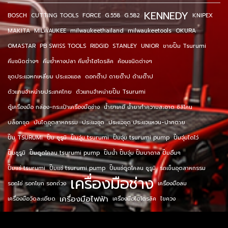
KENNEDY
BOSCH
CUTTING TOOLS
FORCE
G.558
G.582
KNIPEX
MAKITA
MILWAUKEE
milwaukeethailand
milwaukeetools
OKURA
OMASTAR
PB SWISS TOOLS
RIDGID
STANLEY
UNIOR
ขายปั๊ม Tsurumi
คีมชนิดต่างๆ
คีมย้ำหางปลา คีมย้ำไฮโดรลิค
ค้อนชนิดต่างๆ
ชุดประแจหกเหลี่ยม ประแจแอล
ดอกต๊าป ดายต๊าป ด้ามต๊าป
ตัวแทนจำหน่ายประเทศไทย
ตัวแทนจำหน่ายปั๊ม Tsurumi
ตู้เครื่องมือ กล่อง-กระเป๋าเครื่องมือช่าง
น้ำยาเคมี น้ำยาทำความสะอาด ซิลิโคน
บล็อกชุด
บันไดอุตสาหกรรม
ประแจชุด
ประแจชุด ประแจแหวน-ปากตาย
ปั๊ม TSURUMI
ปั๊ม ซูรูมิ
ปั๊มจุ่ม tsurumi
ปั๊มจุ่ม tsurumi pump
ปั๊มจุ่มไดโว่
ปั๊มซูรูมิ
ปั๊มดูดโคลน tsurumi pump
ปั๊มน้ำ ปั๊มจุ่ม ปั๊มบาดาล ปั๊มอื่นๆ
ปั๊มแช่ tsurumi
ปั๊มแช่ tsurumi pump
ปั๊มแช่ดูดโคลน ซูรูมิ
รถเข็นอุตสาหกรรม
เครื่องมือช่าง
รอกโซ่ รอกโยก รอกถ่วง
เครื่องมือลม
เครื่องมือไฟฟ้า
เครื่องมือวัดละเอียด
เครื่องมือไฮโดรลิค
ไขควง