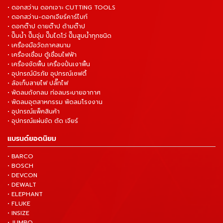
• ดอกสว่าน ดอกเจาะ CUTTING TOOLS
• ดอกสว่าน-ดอกเจียร์คาร์ไบท์
• ดอกต๊าป ดายต๊าป ด้ามต๊าป
• ปั๊มน้ำ ปั๊มจุ่ม ปั๊มไดโว่ ปั๊มสูบน้ำทุกชนิด
• เครื่องมือวัดภาคสนาม
• เครื่องเชื่อม ตู้เชื่อมไฟฟ้า
• เครื่องขัดพื้น เครื่องปั่นเงาพื้น
• อุปกรณ์นิรภัย อุปกรณ์เซฟตี้
• ล้อเก็บสายไฟ ปลั๊กไฟ
• พัดลมถังกลม ท่อลมระบายอากาศ
• พัดลมอุตสาหกรรม พัดลมโรงงาน
• อุปกรณ์แพ็คสินค้า
• อุปกรณ์แผ่นขัด ตัด เจียร์
แบรนด์ยอดนิยม
• BARCO
• BOSCH
• DEVCON
• DEWALT
• ELEPHANT
• FLUKE
• INSIZE
• JUMBO