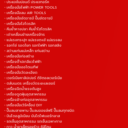
• ประแจขันปอนด์ ประแจทอร์ค
• เครื่องมือไฟฟ้า POWER TOOLS
• เครื่องมือลม AIR TOOLS
• เครื่องมืออัดจารบี ปั๊มอัดจารบี
• เครื่องมือไฮโดรลิค
• คีมย้ำหางปลา คีมย้ำไฮโดรลิค
• เต่าเคลื่อนย้ายเครื่องจักร
• แม่แรงกระปุก แม่แรงตะเข้ แม่แรงลม
• รอกโซ่ รอดโยก รอกไฟฟ้า รอกสลิง
• สว่านแท่นแม่เหล็ก แท่นสว่าน
• เครื่องมือก่อสร้าง
• เครื่องต๊าปเกลียวไฟฟ้า
• เครื่องมือออโตเมทีฟ
• เครื่องมือวัดละเอียด
• เวอร์เนียคาลิปเปอร์ ดิจิตอลเวอร์เนีย
• ตลับเมตร เครื่องวัดระยะเลเซอร์
• เครื่องฉีดน้ำแรงดันสูง
• เครื่องดูดฝุ่นอุตสาหกรรม
• เครื่องล้างท่ออุตสาหกรรม
• เครื่องมือเวิร์คช็อป DIY
• ปั๊มลมสายพาน ปั๊มลมออยล์ฟรี ปั๊มลมทุกชนิด
• ปันไดอลูมิเนียม บันไดไฟเบอร์กลาส
• รถเข็นอุตสาหกรรม รถเข็นเฉพาะทาง
• กาว น้ำยาเช็ครอยร้าว ซิลิโคน