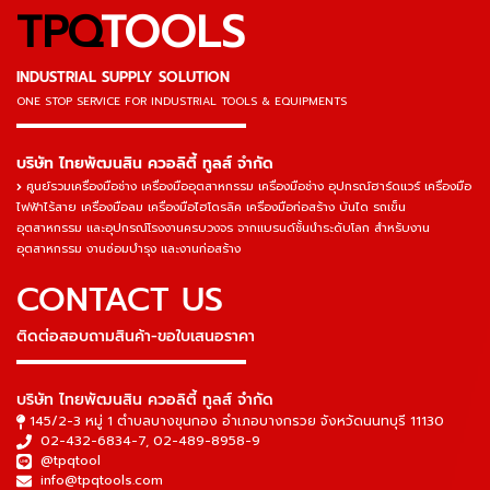
TPQ
TOOLS
INDUSTRIAL SUPPLY SOLUTION
ONE STOP SERVICE
FOR INDUSTRIAL TOOLS & EQUIPMENTS
▬▬▬▬▬▬▬▬▬▬▬▬▬▬▬
บริษัท ไทยพัฒนสิน ควอลิตี้ ทูลส์ จำกัด
ศูนย์รวมเครื่องมือช่าง เครื่องมืออุตสาหกรรม เครื่องมือช่าง อุปกรณ์ฮาร์ดแวร์ เครื่องมือ
ไฟฟ้าไร้สาย เครื่องมือลม เครื่องมือไฮโดรลิค เครื่องมือก่อสร้าง บันได รถเข็น
อุตสาหกรรม และอุปกรณ์โรงงานครบวงจร จากแบรนด์ชั้นนำระดับโลก สำหรับงาน
อุตสาหกรรม งานซ่อมบำรุง และงานก่อสร้าง
CONTACT US
ติดต่อสอบถามสินค้า-ขอใบเสนอราคา
▬▬▬▬▬▬▬▬▬▬▬▬▬▬▬
บริษัท ไทยพัฒนสิน ควอลิตี้ ทูลส์ จำกัด
145/2-3 หมู่ 1 ตำบลบางขุนกอง อำเภอบางกรวย จังหวัดนนทบุรี 11130
02-432-6834-7
,
02-489-8958-9
@tpqtool
info@tpqtools.com