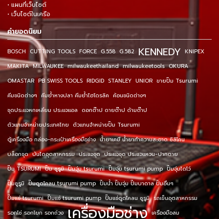
• แผนที่เว็บไซต์
• เว็บไซต์ในเครือ
คำยอดนิยม
KENNEDY
BOSCH
CUTTING TOOLS
FORCE
G.558
G.582
KNIPEX
MAKITA
MILWAUKEE
milwaukeethailand
milwaukeetools
OKURA
OMASTAR
PB SWISS TOOLS
RIDGID
STANLEY
UNIOR
ขายปั๊ม Tsurumi
คีมชนิดต่างๆ
คีมย้ำหางปลา คีมย้ำไฮโดรลิค
ค้อนชนิดต่างๆ
ชุดประแจหกเหลี่ยม ประแจแอล
ดอกต๊าป ดายต๊าป ด้ามต๊าป
ตัวแทนจำหน่ายประเทศไทย
ตัวแทนจำหน่ายปั๊ม Tsurumi
ตู้เครื่องมือ กล่อง-กระเป๋าเครื่องมือช่าง
น้ำยาเคมี น้ำยาทำความสะอาด ซิลิโคน
บล็อกชุด
บันไดอุตสาหกรรม
ประแจชุด
ประแจชุด ประแจแหวน-ปากตาย
ปั๊ม TSURUMI
ปั๊ม ซูรูมิ
ปั๊มจุ่ม tsurumi
ปั๊มจุ่ม tsurumi pump
ปั๊มจุ่มไดโว่
ปั๊มซูรูมิ
ปั๊มดูดโคลน tsurumi pump
ปั๊มน้ำ ปั๊มจุ่ม ปั๊มบาดาล ปั๊มอื่นๆ
ปั๊มแช่ tsurumi
ปั๊มแช่ tsurumi pump
ปั๊มแช่ดูดโคลน ซูรูมิ
รถเข็นอุตสาหกรรม
เครื่องมือช่าง
รอกโซ่ รอกโยก รอกถ่วง
เครื่องมือลม