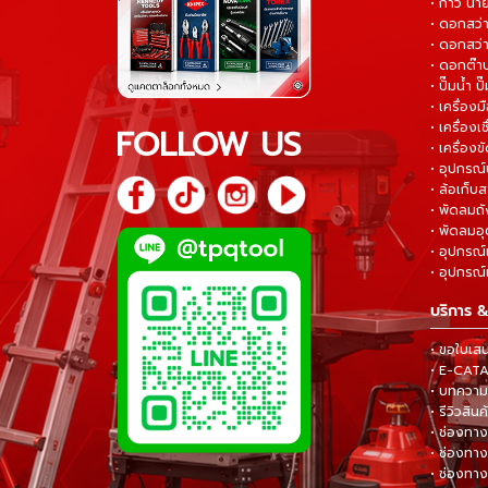
• กาว น้ำ
• ดอกสว
• ดอกสว่า
• ดอกต๊า
• ปั๊มน้ำ ป
• เครื่อง
• เครื่องเช
FOLLOW US
• เครื่องขั
• อุปกรณ์
• ล้อเก็บ
• พัดลมถ
• พัดลมอ
• อุปกรณ์
• อุปกรณ์แ
บริการ &
• ขอใบเส
• E-CA
• บทความส
• รีวิวสินค
• ช่องทาง
• ช่องทาง
• ช่องทาง