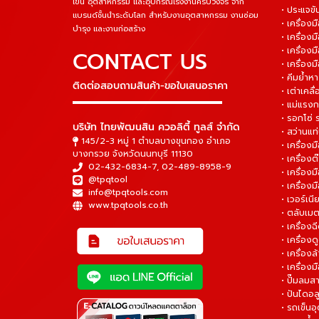
เข็น อุตสาหกรรม และอุปกรณ์โรงงานครบวงจร จาก
• ประแจข
แบรนด์ชั้นนำระดับโลก สำหรับงานอุตสาหกรรม งานซ่อม
• เครื่อ
บำรุง และงานก่อสร้าง
• เครื่อ
• เครื่องม
CONTACT US
• เครื่อง
• คีมย้ำห
ติดต่อสอบถามสินค้า-ขอใบเสนอราคา
• เต่าเคลื
▬▬▬▬▬▬▬▬▬▬▬▬▬▬▬
• แม่แรงก
• รอกโซ่
บริษัท ไทยพัฒนสิน ควอลิตี้ ทูลส์ จำกัด
• สว่านแท
145/2-3 หมู่ 1 ตำบลบางขุนกอง อำเภอ
• เครื่องม
บางกรวย จังหวัดนนทบุรี 11130
• เครื่อง
02-432-6834-7
,
02-489-8958-9
• เครื่อง
@tpqtool
• เครื่องม
info@tpqtools.com
• เวอร์เนี
www.tpqtools.co.th
• ตลับเมต
• เครื่อง
• เครื่อง
• เครื่อง
• เครื่องม
• ปั๊มลมส
• ปันไดอล
• รถเข็น