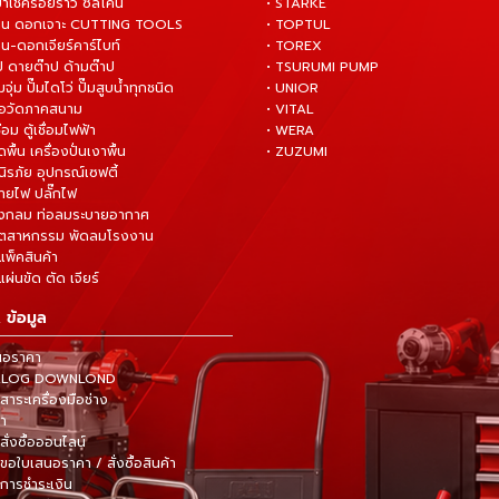
ยาเช็ครอยร้าว ซิลิโคน
• STARKE
่าน ดอกเจาะ CUTTING TOOLS
• TOPTUL
น-ดอกเจียร์คาร์ไบท์
• TOREX
ป ดายต๊าป ด้ามต๊าป
• TSURUMI PUMP
ั๊มจุ่ม ปั๊มไดโว่ ปั๊มสูบน้ำทุกชนิด
• UNIOR
มือวัดภาคสนาม
• VITAL
ื่อม ตู้เชื่อมไฟฟ้า
• WERA
ดพื้น เครื่องปั่นเงาพื้น
• ZUZUMI
นิรภัย อุปกรณ์เซฟตี้
สายไฟ ปลั๊กไฟ
ังกลม ท่อลมระบายอากาศ
ุตสาหกรรม พัดลมโรงงาน
แพ็คสินค้า
ผ่นขัด ตัด เจียร์
 ข้อมูล
นอราคา
TALOG DOWNLOND
าระเครื่องมือช่าง
้า
สั่งซื้อออนไลน์
ขอใบเสนอราคา / สั่งซื้อสินค้า
การชำระเงิน