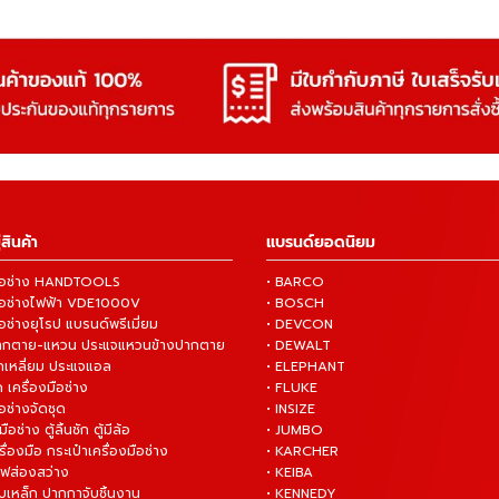
สินค้า
แบรนด์ยอดนิยม
งมือช่าง HANDTOOLS
• BARCO
งมือช่างไฟฟ้า VDE1000V
• BOSCH
ือช่างยุโรป แบรนด์พรีเมี่ยม
• DEVCON
ปากตาย-แหวน ประแจแหวนข้างปากตาย
• DEWALT
กเหลี่ยม ประแจแอล
• ELEPHANT
 เครื่องมือช่าง
• FLUKE
ือช่างจัดชุด
• INSIZE
มือช่าง ตู้ลิ้นชัก ตู้มีล้อ
• JUMBO
ื่องมือ กระเป๋าเครื่องมือช่าง
• KARCHER
ไฟส่องสว่าง
• KEIBA
บเหล็ก ปากกาจับชิ้นงาน
• KENNEDY