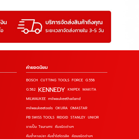
คำยอดนิยม
BOSCH
CUTTING TOOLS
FORCE
G.558
KENNEDY
G.582
KNIPEX
MAKITA
MILWAUKEE
milwaukeethailand
milwaukeetools
OKURA
OMASTAR
PB SWISS TOOLS
RIDGID
STANLEY
UNIOR
ขายปั๊ม Tsurumi
คีมชนิดต่างๆ
คีมย้ำหางปลา คีมย้ำไฮโดรลิค
ค้อนชนิดต่างๆ