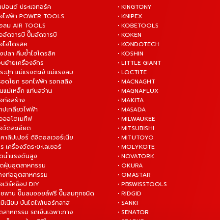
ันปอนด์ ประแจทอร์ค
• KINGTONY
งมือไฟฟ้า POWER TOOLS
• KNIPEX
งมือลม AIR TOOLS
• KOBETOOLS
ืออัดจารบี ปั๊มอัดจารบี
• KOKEN
มือไฮโดรลิค
• KONDOTECH
างปลา คีมย้ำไฮโดรลิค
• KOSHIN
่อนย้ายเครื่องจักร
• LITTLE GIANT
ระปุก แม่แรงตะเข้ แม่แรงลม
• LOCTITE
 รอดโยก รอกไฟฟ้า รอกสลิง
• MACNAGHT
่นแม่เหล็ก แท่นสว่าน
• MAGNAFLUX
ือก่อสร้าง
• MAKITA
ต๊าปเกลียวไฟฟ้า
• MASADA
มือออโตเมทีฟ
• MILWAUKEE
ือวัดละเอียด
• MITSUBISHI
ยคาลิปเปอร์ ดิจิตอลเวอร์เนีย
• MITUTOYO
ร เครื่องวัดระยะเลเซอร์
• MOLYKOTE
ฉีดน้ำแรงดันสูง
• NOVATORK
ดูดฝุ่นอุตสาหกรรม
• OKURA
ล้างท่ออุตสาหกรรม
• OMASTAR
ือเวิร์คช็อป DIY
• PBSWISSTOOLS
ายพาน ปั๊มลมออยล์ฟรี ปั๊มลมทุกชนิด
• RIDGID
ูมิเนียม บันไดไฟเบอร์กลาส
• SANKI
อุตสาหกรรม รถเข็นเฉพาะทาง
• SENATOR