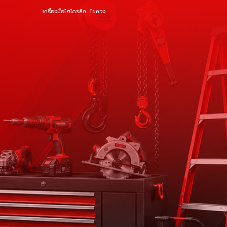
เครื่องมือไฮโดรลิค
ไขควง