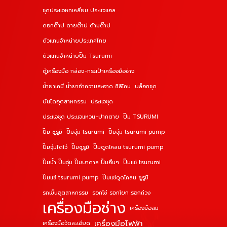
ชุดประแจหกเหลี่ยม ประแจแอล
ดอกต๊าป ดายต๊าป ด้ามต๊าป
ตัวแทนจำหน่ายประเทศไทย
ตัวแทนจำหน่ายปั๊ม Tsurumi
ตู้เครื่องมือ กล่อง-กระเป๋าเครื่องมือช่าง
น้ำยาเคมี น้ำยาทำความสะอาด ซิลิโคน
บล็อกชุด
บันไดอุตสาหกรรม
ประแจชุด
ประแจชุด ประแจแหวน-ปากตาย
ปั๊ม TSURUMI
ปั๊ม ซูรูมิ
ปั๊มจุ่ม tsurumi
ปั๊มจุ่ม tsurumi pump
ปั๊มจุ่มไดโว่
ปั๊มซูรูมิ
ปั๊มดูดโคลน tsurumi pump
ปั๊มน้ำ ปั๊มจุ่ม ปั๊มบาดาล ปั๊มอื่นๆ
ปั๊มแช่ tsurumi
ปั๊มแช่ tsurumi pump
ปั๊มแช่ดูดโคลน ซูรูมิ
รถเข็นอุตสาหกรรม
รอกโซ่ รอกโยก รอกถ่วง
เครื่องมือช่าง
เครื่องมือลม
เครื่องมือไฟฟ้า
เครื่องมือวัดละเอียด