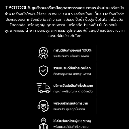
TPQTOOLS
ศูนย์รวมเครื่องมืออุตสาหกรรมครบวงจร
จำหน่ายเครื่องมือ
ช่าง เครื่องมือไฟฟ้า-ไร้สาย POWERTOOLS เครื่องมือลม ปั๊มลม เครื่องมือวัด
ประแจปอนด์ เครื่องมือก่อสร้าง รอก แม่แรง ปั๊มน้ำ ปั๊มจุ่ม ปั๊มไดโว่ เครื่องมือ
ไฮดรอลิค เครื่องดูดฝุ่นอุตสาหกรรม เครื่องฉีดน้ำแรงดัน บันได รถเข็น
อุตสาหกรรม น้ำยากาวเคมีอุตสาหกรรม อุปกรณ์เซฟตี้ และอุปกรณ์โรงงานจาก
แบรนด์ชั้นนำระดับโลก