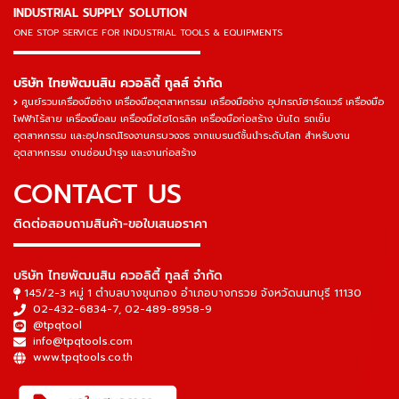
INDUSTRIAL SUPPLY SOLUTION
ONE STOP SERVICE
FOR INDUSTRIAL TOOLS & EQUIPMENTS
▬▬▬▬▬▬▬▬▬▬▬▬▬▬▬
บริษัท ไทยพัฒนสิน ควอลิตี้ ทูลส์ จำกัด
ศูนย์รวมเครื่องมือช่าง เครื่องมืออุตสาหกรรม เครื่องมือช่าง อุปกรณ์ฮาร์ดแวร์ เครื่องมือ
ไฟฟ้าไร้สาย เครื่องมือลม เครื่องมือไฮโดรลิค เครื่องมือก่อสร้าง บันได รถเข็น
อุตสาหกรรม และอุปกรณ์โรงงานครบวงจร จากแบรนด์ชั้นนำระดับโลก สำหรับงาน
อุตสาหกรรม งานซ่อมบำรุง และงานก่อสร้าง
CONTACT US
ติดต่อสอบถามสินค้า-ขอใบเสนอราคา
▬▬▬▬▬▬▬▬▬▬▬▬▬▬▬
บริษัท ไทยพัฒนสิน ควอลิตี้ ทูลส์ จำกัด
145/2-3 หมู่ 1 ตำบลบางขุนกอง อำเภอบางกรวย จังหวัดนนทบุรี 11130
02-432-6834-7
,
02-489-8958-9
@tpqtool
info@tpqtools.com
www.tpqtools.co.th