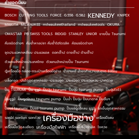
คำยอดนิยม
KENNEDY
BOSCH
CUTTING TOOLS
FORCE
G.558
G.582
KNIPEX
MAKITA
MILWAUKEE
milwaukeethailand
milwaukeetools
OKURA
OMASTAR
PB SWISS TOOLS
RIDGID
STANLEY
UNIOR
ขายปั๊ม Tsurumi
คีมชนิดต่างๆ
คีมย้ำหางปลา คีมย้ำไฮโดรลิค
ค้อนชนิดต่างๆ
ชุดประแจหกเหลี่ยม ประแจแอล
ดอกต๊าป ดายต๊าป ด้ามต๊าป
ตัวแทนจำหน่ายประเทศไทย
ตัวแทนจำหน่ายปั๊ม Tsurumi
ตู้เครื่องมือ กล่อง-กระเป๋าเครื่องมือช่าง
น้ำยาเคมี น้ำยาทำความสะอาด ซิลิโคน
บล็อกชุด
บันไดอุตสาหกรรม
ประแจชุด
ประแจชุด ประแจแหวน-ปากตาย
ปั๊ม TSURUMI
ปั๊ม ซูรูมิ
ปั๊มจุ่ม tsurumi
ปั๊มจุ่ม tsurumi pump
ปั๊มจุ่มไดโว่
ปั๊มซูรูมิ
ปั๊มดูดโคลน tsurumi pump
ปั๊มน้ำ ปั๊มจุ่ม ปั๊มบาดาล ปั๊มอื่นๆ
ปั๊มแช่ tsurumi
ปั๊มแช่ tsurumi pump
ปั๊มแช่ดูดโคลน ซูรูมิ
รถเข็นอุตสาหกรรม
เครื่องมือช่าง
รอกโซ่ รอกโยก รอกถ่วง
เครื่องมือลม
เครื่องมือไฟฟ้า
เครื่องมือวัดละเอียด
เครื่องมือไฮโดรลิค
ไขควง