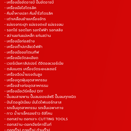
• เครื่องมืออัดจารบี ปั๊มอัดจารบี
• เครื่องมือไฮโดรลิค
• คีมย้ำหางปลา คีมย้ำไฮโดรลิค
• เต่าเคลื่อนย้ายเครื่องจักร
• แม่แรงกระปุก แม่แรงตะเข้ แม่แรงลม
• รอกโซ่ รอดโยก รอกไฟฟ้า รอกสลิง
• สว่านแท่นแม่เหล็ก แท่นสว่าน
• เครื่องมือก่อสร้าง
• เครื่องต๊าปเกลียวไฟฟ้า
• เครื่องมือออโตเมทีฟ
• เครื่องมือวัดละเอียด
• เวอร์เนียคาลิปเปอร์ ดิจิตอลเวอร์เนีย
• ตลับเมตร เครื่องวัดระยะเลเซอร์
• เครื่องฉีดน้ำแรงดันสูง
• เครื่องดูดฝุ่นอุตสาหกรรม
• เครื่องล้างท่ออุตสาหกรรม
• เครื่องมือเวิร์คช็อป DIY
• ปั๊มลมสายพาน ปั๊มลมออยล์ฟรี ปั๊มลมทุกชนิด
• ปันไดอลูมิเนียม บันไดไฟเบอร์กลาส
• รถเข็นอุตสาหกรรม รถเข็นเฉพาะทาง
• กาว น้ำยาเช็ครอยร้าว ซิลิโคน
• ดอกสว่าน ดอกเจาะ CUTTING TOOLS
• ดอกสว่าน-ดอกเจียร์คาร์ไบท์
• ดอกต๊าป ดายต๊าป ด้ามต๊าป