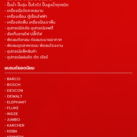
• ปั๊มน้ำ ปั๊มจุ่ม ปั๊มไดโว่ ปั๊มสูบน้ำทุกชนิด
• เครื่องมือวัดภาคสนาม
• เครื่องเชื่อม ตู้เชื่อมไฟฟ้า
• เครื่องขัดพื้น เครื่องปั่นเงาพื้น
• อุปกรณ์นิรภัย อุปกรณ์เซฟตี้
• ล้อเก็บสายไฟ ปลั๊กไฟ
• พัดลมถังกลม ท่อลมระบายอากาศ
• พัดลมอุตสาหกรรม พัดลมโรงงาน
• อุปกรณ์แพ็คสินค้า
• อุปกรณ์แผ่นขัด ตัด เจียร์
แบรนด์ยอดนิยม
• BARCO
• BOSCH
• DEVCON
• DEWALT
• ELEPHANT
• FLUKE
• INSIZE
• JUMBO
• KARCHER
• KEIBA