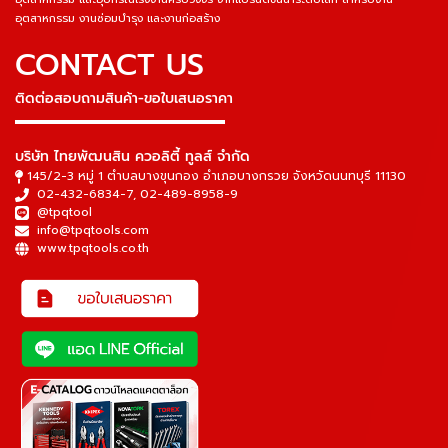
อุตสาหกรรม งานซ่อมบำรุง และงานก่อสร้าง
CONTACT US
ติดต่อสอบถามสินค้า-ขอใบเสนอราคา
▬▬▬▬▬▬▬▬▬▬▬▬▬▬▬
บริษัท ไทยพัฒนสิน ควอลิตี้ ทูลส์ จำกัด
145/2-3 หมู่ 1 ตำบลบางขุนกอง อำเภอบางกรวย จังหวัดนนทบุรี 11130
02-432-6834-7
,
02-489-8958-9
@tpqtool
info@tpqtools.com
www.tpqtools.co.th