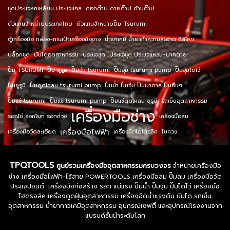
ชุดประแจหกเหลี่ยม ประแจแอล
ดอกต๊าป ดายต๊าป ด้ามต๊าป
ตัวแทนจำหน่ายประเทศไทย
ตัวแทนจำหน่ายปั๊ม Tsurumi
ตู้เครื่องมือ กล่อง-กระเป๋าเครื่องมือช่าง
น้ำยาเคมี น้ำยาทำความสะอาด ซิลิโคน
บล็อกชุด
บันไดอุตสาหกรรม
ประแจชุด
ประแจชุด ประแจแหวน-ปากตาย
ปั๊ม TSURUMI
ปั๊ม ซูรูมิ
ปั๊มจุ่ม tsurumi
ปั๊มจุ่ม tsurumi pump
ปั๊มจุ่มไดโว่
ปั๊มซูรูมิ
ปั๊มดูดโคลน tsurumi pump
ปั๊มน้ำ ปั๊มจุ่ม ปั๊มบาดาล ปั๊มอื่นๆ
ปั๊มแช่ tsurumi
ปั๊มแช่ tsurumi pump
ปั๊มแช่ดูดโคลน ซูรูมิ
รถเข็นอุตสาหกรรม
เครื่องมือช่าง
รอกโซ่ รอกโยก รอกถ่วง
เครื่องมือลม
เครื่องมือไฟฟ้า
เครื่องมือวัดละเอียด
เครื่องมือไฮโดรลิค
ไขควง
TPQTOOLS
ศูนย์รวมเครื่องมืออุตสาหกรรมครบวงจร
จำหน่ายเครื่องมือ
ช่าง เครื่องมือไฟฟ้า-ไร้สาย POWERTOOLS เครื่องมือลม ปั๊มลม เครื่องมือวัด
ประแจปอนด์ เครื่องมือก่อสร้าง รอก แม่แรง ปั๊มน้ำ ปั๊มจุ่ม ปั๊มไดโว่ เครื่องมือ
ไฮดรอลิค เครื่องดูดฝุ่นอุตสาหกรรม เครื่องฉีดน้ำแรงดัน บันได รถเข็น
อุตสาหกรรม น้ำยากาวเคมีอุตสาหกรรม อุปกรณ์เซฟตี้ และอุปกรณ์โรงงานจาก
แบรนด์ชั้นนำระดับโลก