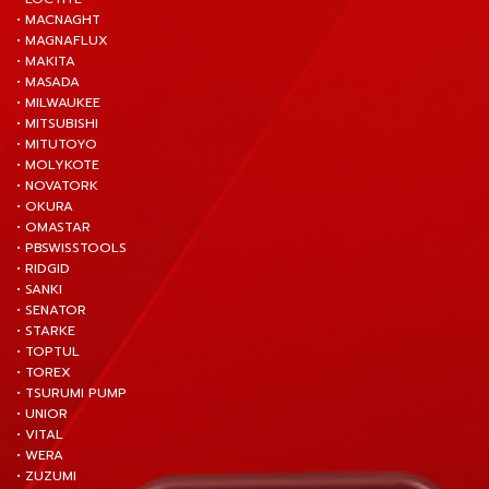
• MACNAGHT
• MAGNAFLUX
• MAKITA
• MASADA
• MILWAUKEE
• MITSUBISHI
• MITUTOYO
• MOLYKOTE
• NOVATORK
• OKURA
• OMASTAR
• PBSWISSTOOLS
• RIDGID
• SANKI
• SENATOR
• STARKE
• TOPTUL
• TOREX
• TSURUMI PUMP
• UNIOR
• VITAL
• WERA
• ZUZUMI