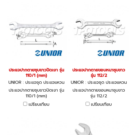
fires or explosions in
potentially combustible or
explosive environments.
They resist the sparks that
a standard tool could
potentially create when
striking hard surfaces. The
use of spark resistant tools
is essential in many
industrial applications such
as petroleum and chemical
manufacturing, spray booth
ประแจปากตายชุบขาวปัดเงา รุ่น
ประแจปากตายขอบหนาชุบขาว
operations, the marine
110/1 (mm)
รุ่น 112/2
industry, the mining
UNIOR : ประแจชุด ประแจแหวน
UNIOR : ประแจชุด ประแจแหวน
industry, the paper
-ปากตาย 110/1
-ปากตาย 112/2
industries, or any location
ประแจปากตายชุบขาวปัดเงา รุ่น
ประแจปากตายขอบหนาชุบขาว
where flammable vapours
110/1 (mm)
รุ่น 112/2
or combustible residues are
เปรียบเทียบ
เปรียบเทียบ
present.