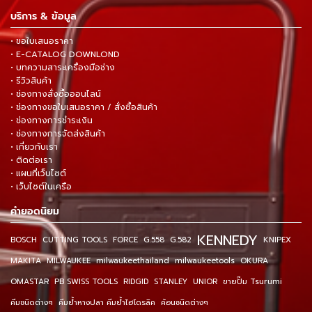
บริการ & ข้อมูล
• ขอใบเสนอราคา
• E-CATALOG DOWNLOND
• บทความสาระเครื่องมือช่าง
• รีวิวสินค้า
• ช่องทางสั่งซื้อออนไลน์
• ช่องทางขอใบเสนอราคา / สั่งซื้อสินค้า
• ช่องทางการชำระเงิน
• ช่องทางการจัดส่งสินค้า
• เกี่ยวกับเรา
• ติดต่อเรา
• แผนที่เว็บไซต์
• เว็บไซต์ในเครือ
คำยอดนิยม
KENNEDY
BOSCH
CUTTING TOOLS
FORCE
G.558
G.582
KNIPEX
MAKITA
MILWAUKEE
milwaukeethailand
milwaukeetools
OKURA
OMASTAR
PB SWISS TOOLS
RIDGID
STANLEY
UNIOR
ขายปั๊ม Tsurumi
คีมชนิดต่างๆ
คีมย้ำหางปลา คีมย้ำไฮโดรลิค
ค้อนชนิดต่างๆ