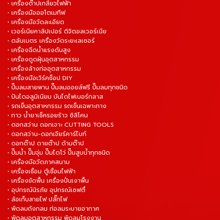
• เครื่องต๊าปเกลียวไฟฟ้า
• เครื่องมือออโตเมทีฟ
• เครื่องมือวัดละเอียด
• เวอร์เนียคาลิปเปอร์ ดิจิตอลเวอร์เนีย
• ตลับเมตร เครื่องวัดระยะเลเซอร์
• เครื่องฉีดน้ำแรงดันสูง
• เครื่องดูดฝุ่นอุตสาหกรรม
• เครื่องล้างท่ออุตสาหกรรม
• เครื่องมือเวิร์คช็อป DIY
• ปั๊มลมสายพาน ปั๊มลมออยล์ฟรี ปั๊มลมทุกชนิด
• ปันไดอลูมิเนียม บันไดไฟเบอร์กลาส
• รถเข็นอุตสาหกรรม รถเข็นเฉพาะทาง
• กาว น้ำยาเช็ครอยร้าว ซิลิโคน
• ดอกสว่าน ดอกเจาะ CUTTING TOOLS
• ดอกสว่าน-ดอกเจียร์คาร์ไบท์
• ดอกต๊าป ดายต๊าป ด้ามต๊าป
• ปั๊มน้ำ ปั๊มจุ่ม ปั๊มไดโว่ ปั๊มสูบน้ำทุกชนิด
• เครื่องมือวัดภาคสนาม
• เครื่องเชื่อม ตู้เชื่อมไฟฟ้า
• เครื่องขัดพื้น เครื่องปั่นเงาพื้น
• อุปกรณ์นิรภัย อุปกรณ์เซฟตี้
• ล้อเก็บสายไฟ ปลั๊กไฟ
• พัดลมถังกลม ท่อลมระบายอากาศ
• พัดลมอุตสาหกรรม พัดลมโรงงาน