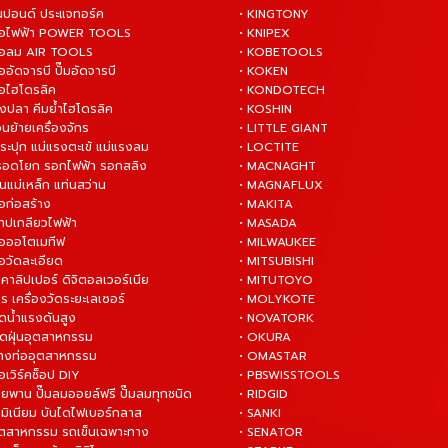
ันปอนด์ ประแจทอร์ค
• KINGTONY
งมือไฟฟ้า POWER TOOLS
• KNIPEX
งมือลม AIR TOOLS
• KOBETOOLS
ืออัดจารบี ปั๊มอัดจารบี
• KOKEN
มือไฮโดรลิค
• KONDOTECH
างปลา คีมย้ำไฮโดรลิค
• KOSHIN
่อนย้ายเครื่องจักร
• LITTLE GIANT
ระปุก แม่แรงตะเข้ แม่แรงลม
• LOCTITE
 รอดโยก รอกไฟฟ้า รอกสลิง
• MACNAGHT
่นแม่เหล็ก แท่นสว่าน
• MAGNAFLUX
ือก่อสร้าง
• MAKITA
ต๊าปเกลียวไฟฟ้า
• MASADA
มือออโตเมทีฟ
• MILWAUKEE
ือวัดละเอียด
• MITSUBISHI
ยคาลิปเปอร์ ดิจิตอลเวอร์เนีย
• MITUTOYO
ร เครื่องวัดระยะเลเซอร์
• MOLYKOTE
ฉีดน้ำแรงดันสูง
• NOVATORK
ดูดฝุ่นอุตสาหกรรม
• OKURA
ล้างท่ออุตสาหกรรม
• OMASTAR
ือเวิร์คช็อป DIY
• PBSWISSTOOLS
ายพาน ปั๊มลมออยล์ฟรี ปั๊มลมทุกชนิด
• RIDGID
ูมิเนียม บันไดไฟเบอร์กลาส
• SANKI
อุตสาหกรรม รถเข็นเฉพาะทาง
• SENATOR