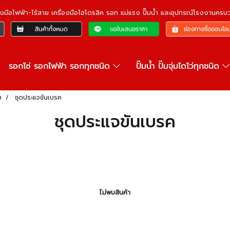
ื่องมือไฟฟ้า-ไร้สาย เครื่องมือไฮโดรลิค รอก แม่แรง ปั๊มน้ำ และอุปกรณ์โรงงานคร
รอกโซ่ รอกไฟฟ้า รอกทุกชนิด
ปั๊มน้ำ ปั๊มจุ่มไดโว่ทุกชนิด
ย
ชุดประแจขันเบรค
ชุดประแจขันเบรค
ไม่พบสินค้า