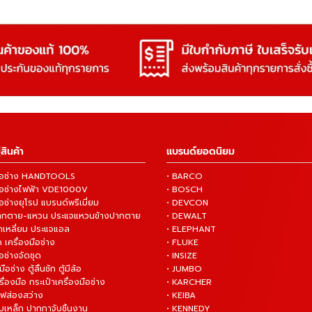
สินค้า
แบรนด์ยอดนิยม
งมือช่าง HANDTOOLS
• BARCO
งมือช่างไฟฟ้า VDE1000V
• BOSCH
ือช่างยุโรป แบรนด์พรีเมี่ยม
• DEVCON
ปากตาย-แหวน ประแจแหวนข้างปากตาย
• DEWALT
กเหลี่ยม ประแจแอล
• ELEPHANT
 เครื่องมือช่าง
• FLUKE
ือช่างจัดชุด
• INSIZE
มือช่าง ตู้ลิ้นชัก ตู้มีล้อ
• JUMBO
ื่องมือ กระเป๋าเครื่องมือช่าง
• KARCHER
ไฟส่องสว่าง
• KEIBA
บเหล็ก ปากกาจับชิ้นงาน
• KENNEDY