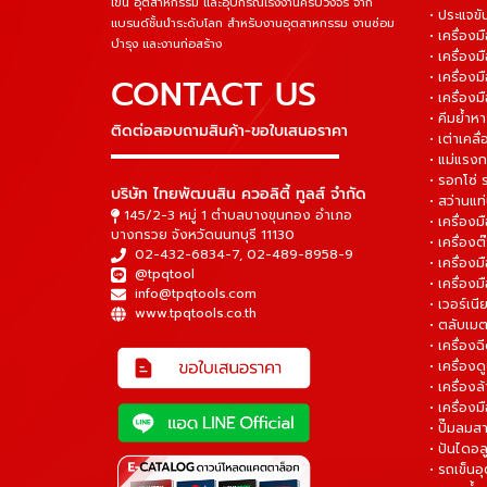
เข็น อุตสาหกรรม และอุปกรณ์โรงงานครบวงจร จาก
• ประแจข
แบรนด์ชั้นนำระดับโลก สำหรับงานอุตสาหกรรม งานซ่อม
• เครื่อ
บำรุง และงานก่อสร้าง
• เครื่อ
• เครื่องม
CONTACT US
• เครื่อง
• คีมย้ำห
ติดต่อสอบถามสินค้า-ขอใบเสนอราคา
• เต่าเคลื
▬▬▬▬▬▬▬▬▬▬▬▬▬▬▬
• แม่แรงก
• รอกโซ่
บริษัท ไทยพัฒนสิน ควอลิตี้ ทูลส์ จำกัด
• สว่านแท
145/2-3 หมู่ 1 ตำบลบางขุนกอง อำเภอ
• เครื่องม
บางกรวย จังหวัดนนทบุรี 11130
• เครื่อง
02-432-6834-7
,
02-489-8958-9
• เครื่อง
@tpqtool
• เครื่องม
info@tpqtools.com
• เวอร์เนี
www.tpqtools.co.th
• ตลับเมต
• เครื่อง
• เครื่อง
• เครื่อง
• เครื่องม
• ปั๊มลมส
• ปันไดอล
• รถเข็น