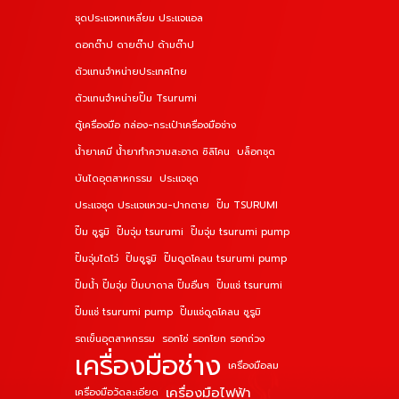
ชุดประแจหกเหลี่ยม ประแจแอล
ดอกต๊าป ดายต๊าป ด้ามต๊าป
ตัวแทนจำหน่ายประเทศไทย
ตัวแทนจำหน่ายปั๊ม Tsurumi
ตู้เครื่องมือ กล่อง-กระเป๋าเครื่องมือช่าง
น้ำยาเคมี น้ำยาทำความสะอาด ซิลิโคน
บล็อกชุด
บันไดอุตสาหกรรม
ประแจชุด
ประแจชุด ประแจแหวน-ปากตาย
ปั๊ม TSURUMI
ปั๊ม ซูรูมิ
ปั๊มจุ่ม tsurumi
ปั๊มจุ่ม tsurumi pump
ปั๊มจุ่มไดโว่
ปั๊มซูรูมิ
ปั๊มดูดโคลน tsurumi pump
ปั๊มน้ำ ปั๊มจุ่ม ปั๊มบาดาล ปั๊มอื่นๆ
ปั๊มแช่ tsurumi
ปั๊มแช่ tsurumi pump
ปั๊มแช่ดูดโคลน ซูรูมิ
รถเข็นอุตสาหกรรม
รอกโซ่ รอกโยก รอกถ่วง
เครื่องมือช่าง
เครื่องมือลม
เครื่องมือไฟฟ้า
เครื่องมือวัดละเอียด