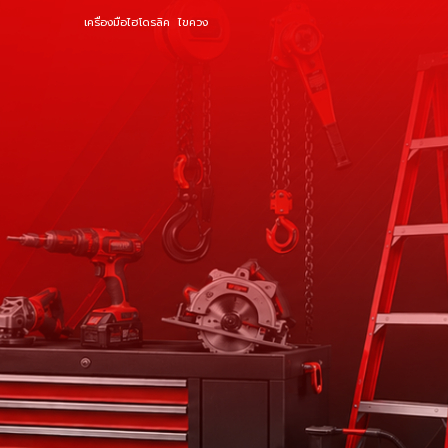
เครื่องมือไฮโดรลิค
ไขควง