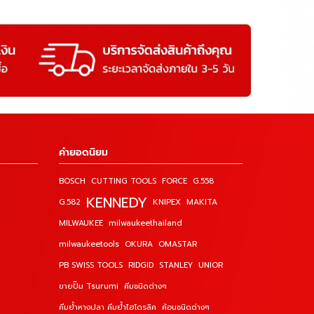
คำยอดนิยม
BOSCH
CUTTING TOOLS
FORCE
G.558
KENNEDY
G.582
KNIPEX
MAKITA
MILWAUKEE
milwaukeethailand
milwaukeetools
OKURA
OMASTAR
PB SWISS TOOLS
RIDGID
STANLEY
UNIOR
ขายปั๊ม Tsurumi
คีมชนิดต่างๆ
คีมย้ำหางปลา คีมย้ำไฮโดรลิค
ค้อนชนิดต่างๆ