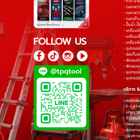
• กาว น้ำ
• ดอกสว
• ดอกสว่า
• ดอกต๊า
• ปั๊มน้ำ ป
• เครื่อง
• เครื่องเช
FOLLOW US
• เครื่องขั
• อุปกรณ์
• ล้อเก็บ
• พัดลมถ
• พัดลมอ
• อุปกรณ์
• อุปกรณ์แ
บริการ &
• ขอใบเส
• E-CA
• บทความส
• รีวิวสินค
• ช่องทาง
• ช่องทาง
• ช่องทาง