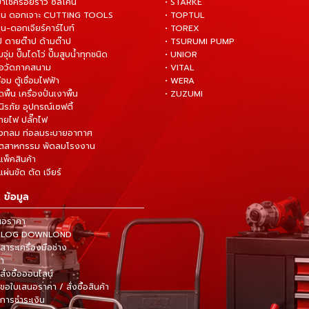
ยาเช็ครอยร้าว ซิลิโคน
• STARKE
่าน ดอกเจาะ CUTTING TOOLS
• TOPTUL
น-ดอกเจียร์คาร์ไบท์
• TOREX
ป ดายต๊าป ด้ามต๊าป
• TSURUMI PUMP
ั๊มจุ่ม ปั๊มไดโว่ ปั๊มสูบน้ำทุกชนิด
• UNIOR
มือวัดภาคสนาม
• VITAL
ื่อม ตู้เชื่อมไฟฟ้า
• WERA
ดพื้น เครื่องปั่นเงาพื้น
• ZUZUMI
นิรภัย อุปกรณ์เซฟตี้
สายไฟ ปลั๊กไฟ
ังกลม ท่อลมระบายอากาศ
ุตสาหกรรม พัดลมโรงงาน
แพ็คสินค้า
ผ่นขัด ตัด เจียร์
 ข้อมูล
นอราคา
TALOG DOWNLOND
าระเครื่องมือช่าง
้า
สั่งซื้อออนไลน์
ขอใบเสนอราคา / สั่งซื้อสินค้า
การชำระเงิน