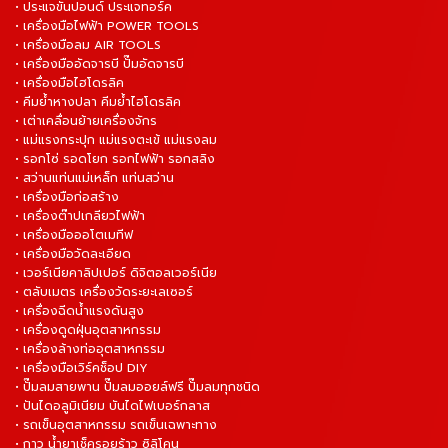
• ประแจขันปอนด์ ประแจทอร์ค
• เครื่องมือไฟฟ้า POWER TOOLS
• เครื่องมือลม AIR TOOLS
• เครื่องมืออัดจารบี ปั๊มอัดจารบี
• เครื่องมือไฮโดรลิค
• คีมย้ำหางปลา คีมย้ำไฮโดรลิค
• เต่าเคลื่อนย้ายเครื่องจักร
• แม่แรงกระปุก แม่แรงตะเข้ แม่แรงลม
• รอกโซ่ รอดโยก รอกไฟฟ้า รอกสลิง
• สว่านแท่นแม่เหล็ก แท่นสว่าน
• เครื่องมือก่อสร้าง
• เครื่องต๊าปเกลียวไฟฟ้า
• เครื่องมือออโตเมทีฟ
• เครื่องมือวัดละเอียด
• เวอร์เนียคาลิปเปอร์ ดิจิตอลเวอร์เนีย
• ตลับเมตร เครื่องวัดระยะเลเซอร์
• เครื่องฉีดน้ำแรงดันสูง
• เครื่องดูดฝุ่นอุตสาหกรรม
• เครื่องล้างท่ออุตสาหกรรม
• เครื่องมือเวิร์คช็อป DIY
• ปั๊มลมสายพาน ปั๊มลมออยล์ฟรี ปั๊มลมทุกชนิด
• ปันไดอลูมิเนียม บันไดไฟเบอร์กลาส
• รถเข็นอุตสาหกรรม รถเข็นเฉพาะทาง
• กาว น้ำยาเช็ครอยร้าว ซิลิโคน