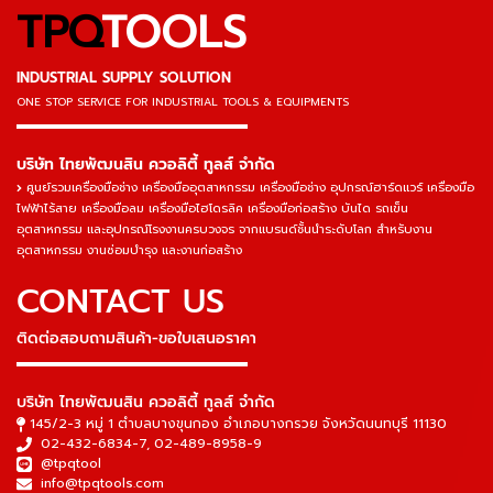
TPQ
TOOLS
INDUSTRIAL SUPPLY SOLUTION
ONE STOP SERVICE
FOR INDUSTRIAL TOOLS & EQUIPMENTS
▬▬▬▬▬▬▬▬▬▬▬▬▬▬▬
บริษัท ไทยพัฒนสิน ควอลิตี้ ทูลส์ จำกัด
ศูนย์รวมเครื่องมือช่าง เครื่องมืออุตสาหกรรม เครื่องมือช่าง อุปกรณ์ฮาร์ดแวร์ เครื่องมือ
ไฟฟ้าไร้สาย เครื่องมือลม เครื่องมือไฮโดรลิค เครื่องมือก่อสร้าง บันได รถเข็น
อุตสาหกรรม และอุปกรณ์โรงงานครบวงจร จากแบรนด์ชั้นนำระดับโลก สำหรับงาน
อุตสาหกรรม งานซ่อมบำรุง และงานก่อสร้าง
CONTACT US
ติดต่อสอบถามสินค้า-ขอใบเสนอราคา
▬▬▬▬▬▬▬▬▬▬▬▬▬▬▬
บริษัท ไทยพัฒนสิน ควอลิตี้ ทูลส์ จำกัด
145/2-3 หมู่ 1 ตำบลบางขุนกอง อำเภอบางกรวย จังหวัดนนทบุรี 11130
02-432-6834-7
,
02-489-8958-9
@tpqtool
info@tpqtools.com