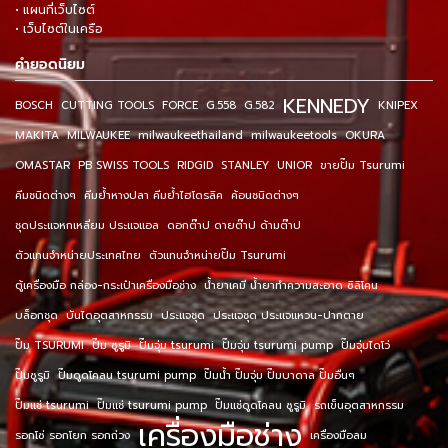
• แผนที่เว็บไซต์
• เว็บไซต์ในเครือ
คำยอดนิยม
KENNEDY
BOSCH
CUTTING TOOLS
FORCE
G.558
G.582
KNIPEX
MAKITA
MILWAUKEE
milwaukeethailand
milwaukeetools
OKURA
OMASTAR
PB SWISS TOOLS
RIDGID
STANLEY
UNIOR
ขายปั๊ม Tsurumi
คีมชนิดต่างๆ
คีมย้ำหางปลา คีมย้ำไฮโดรลิค
ค้อนชนิดต่างๆ
ชุดประแจหกเหลี่ยม ประแจแอล
ดอกต๊าป ดายต๊าป ด้ามต๊าป
ตัวแทนจำหน่ายประเทศไทย
ตัวแทนจำหน่ายปั๊ม Tsurumi
ตู้เครื่องมือ กล่อง-กระเป๋าเครื่องมือช่าง
น้ำยาเคมี น้ำยาทำความสะอาด ซิลิโคน
บล็อกชุด
บันไดอุตสาหกรรม
ประแจชุด
ประแจชุด ประแจแหวน-ปากตาย
ปั๊ม TSURUMI
ปั๊ม ซูรูมิ
ปั๊มจุ่ม tsurumi
ปั๊มจุ่ม tsurumi pump
ปั๊มจุ่มไดโว่
ปั๊มซูรูมิ
ปั๊มดูดโคลน tsurumi pump
ปั๊มน้ำ ปั๊มจุ่ม ปั๊มบาดาล ปั๊มอื่นๆ
ปั๊มแช่ tsurumi
ปั๊มแช่ tsurumi pump
ปั๊มแช่ดูดโคลน ซูรูมิ
รถเข็นอุตสาหกรรม
เครื่องมือช่าง
รอกโซ่ รอกโยก รอกถ่วง
เครื่องมือลม