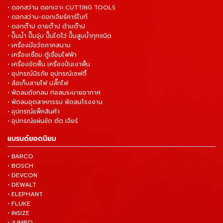
• ดอกสว่าน ดอกเจาะ CUTTING TOOLS
• ดอกสว่าน-ดอกเจียร์คาร์ไบท์
• ดอกต๊าป ดายต๊าป ด้ามต๊าป
• ปั๊มน้ำ ปั๊มจุ่ม ปั๊มไดโว่ ปั๊มสูบน้ำทุกชนิด
• เครื่องมือวัดภาคสนาม
• เครื่องเชื่อม ตู้เชื่อมไฟฟ้า
• เครื่องขัดพื้น เครื่องปั่นเงาพื้น
• อุปกรณ์นิรภัย อุปกรณ์เซฟตี้
• ล้อเก็บสายไฟ ปลั๊กไฟ
• พัดลมถังกลม ท่อลมระบายอากาศ
• พัดลมอุตสาหกรรม พัดลมโรงงาน
• อุปกรณ์แพ็คสินค้า
• อุปกรณ์แผ่นขัด ตัด เจียร์
แบรนด์ยอดนิยม
• BARCO
• BOSCH
• DEVCON
• DEWALT
• ELEPHANT
• FLUKE
• INSIZE
• JUMBO