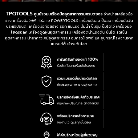
TPQTOOLS
ศูนย์รวมเครื่องมืออุตสาหกรรมครบวงจร
จำหน่ายเครื่องมือ
ช่าง เครื่องมือไฟฟ้า-ไร้สาย POWERTOOLS เครื่องมือลม ปั๊มลม เครื่องมือวัด
ประแจปอนด์ เครื่องมือก่อสร้าง รอก แม่แรง ปั๊มน้ำ ปั๊มจุ่ม ปั๊มไดโว่ เครื่องมือ
ไฮดรอลิค เครื่องดูดฝุ่นอุตสาหกรรม เครื่องฉีดน้ำแรงดัน บันได รถเข็น
อุตสาหกรรม น้ำยากาวเคมีอุตสาหกรรม อุปกรณ์เซฟตี้ และอุปกรณ์โรงงานจาก
แบรนด์ชั้นนำระดับโลก