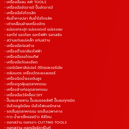
• เครื่องมือลม AIR TOOLS
• เครื่องมืออัดจารบี ปั๊มอัดจารบี
• เครื่องมือไฮโดรลิค
• คีมย้ำหางปลา คีมย้ำไฮโดรลิค
• เต่าเคลื่อนย้ายเครื่องจักร
• แม่แรงกระปุก แม่แรงตะเข้ แม่แรงลม
• รอกโซ่ รอดโยก รอกไฟฟ้า รอกสลิง
• สว่านแท่นแม่เหล็ก แท่นสว่าน
• เครื่องมือก่อสร้าง
• เครื่องต๊าปเกลียวไฟฟ้า
• เครื่องมือออโตเมทีฟ
• เครื่องมือวัดละเอียด
• เวอร์เนียคาลิปเปอร์ ดิจิตอลเวอร์เนีย
• ตลับเมตร เครื่องวัดระยะเลเซอร์
• เครื่องฉีดน้ำแรงดันสูง
• เครื่องดูดฝุ่นอุตสาหกรรม
• เครื่องล้างท่ออุตสาหกรรม
• เครื่องมือเวิร์คช็อป DIY
• ปั๊มลมสายพาน ปั๊มลมออยล์ฟรี ปั๊มลมทุกชนิด
• ปันไดอลูมิเนียม บันไดไฟเบอร์กลาส
• รถเข็นอุตสาหกรรม รถเข็นเฉพาะทาง
• กาว น้ำยาเช็ครอยร้าว ซิลิโคน
• ดอกสว่าน ดอกเจาะ CUTTING TOOLS
• ดอกสว่าน-ดอกเจียร์คาร์ไบท์