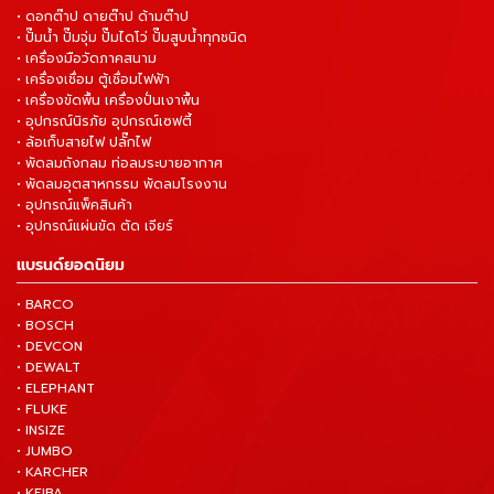
• ดอกต๊าป ดายต๊าป ด้ามต๊าป
• ปั๊มน้ำ ปั๊มจุ่ม ปั๊มไดโว่ ปั๊มสูบน้ำทุกชนิด
• เครื่องมือวัดภาคสนาม
• เครื่องเชื่อม ตู้เชื่อมไฟฟ้า
• เครื่องขัดพื้น เครื่องปั่นเงาพื้น
• อุปกรณ์นิรภัย อุปกรณ์เซฟตี้
• ล้อเก็บสายไฟ ปลั๊กไฟ
• พัดลมถังกลม ท่อลมระบายอากาศ
• พัดลมอุตสาหกรรม พัดลมโรงงาน
• อุปกรณ์แพ็คสินค้า
• อุปกรณ์แผ่นขัด ตัด เจียร์
แบรนด์ยอดนิยม
• BARCO
• BOSCH
• DEVCON
• DEWALT
• ELEPHANT
• FLUKE
• INSIZE
• JUMBO
• KARCHER
• KEIBA