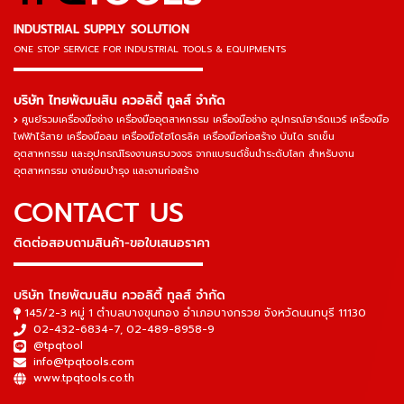
INDUSTRIAL SUPPLY SOLUTION
ONE STOP SERVICE
FOR INDUSTRIAL TOOLS & EQUIPMENTS
▬▬▬▬▬▬▬▬▬▬▬▬▬▬▬
บริษัท ไทยพัฒนสิน ควอลิตี้ ทูลส์ จำกัด
ศูนย์รวมเครื่องมือช่าง เครื่องมืออุตสาหกรรม เครื่องมือช่าง อุปกรณ์ฮาร์ดแวร์ เครื่องมือ
ไฟฟ้าไร้สาย เครื่องมือลม เครื่องมือไฮโดรลิค เครื่องมือก่อสร้าง บันได รถเข็น
อุตสาหกรรม และอุปกรณ์โรงงานครบวงจร จากแบรนด์ชั้นนำระดับโลก สำหรับงาน
อุตสาหกรรม งานซ่อมบำรุง และงานก่อสร้าง
CONTACT US
ติดต่อสอบถามสินค้า-ขอใบเสนอราคา
▬▬▬▬▬▬▬▬▬▬▬▬▬▬▬
บริษัท ไทยพัฒนสิน ควอลิตี้ ทูลส์ จำกัด
145/2-3 หมู่ 1 ตำบลบางขุนกอง อำเภอบางกรวย จังหวัดนนทบุรี 11130
02-432-6834-7
,
02-489-8958-9
@tpqtool
info@tpqtools.com
www.tpqtools.co.th