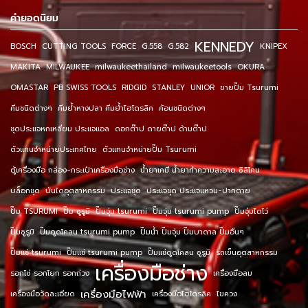
คำยอดนิยม
KENNEDY
BOSCH
CUTTING TOOLS
FORCE
G.558
G.582
KNIPEX
MAKITA
MILWAUKEE
milwaukeethailand
milwaukeetools
OKURA
OMASTAR
PB SWISS TOOLS
RIDGID
STANLEY
UNIOR
ขายปั๊ม Tsurumi
คีมชนิดต่างๆ
คีมย้ำหางปลา คีมย้ำไฮโดรลิค
ค้อนชนิดต่างๆ
ชุดประแจหกเหลี่ยม ประแจแอล
ดอกต๊าป ดายต๊าป ด้ามต๊าป
ตัวแทนจำหน่ายประเทศไทย
ตัวแทนจำหน่ายปั๊ม Tsurumi
ตู้เครื่องมือ กล่อง-กระเป๋าเครื่องมือช่าง
น้ำยาเคมี น้ำยาทำความสะอาด ซิลิโคน
บล็อกชุด
บันไดอุตสาหกรรม
ประแจชุด
ประแจชุด ประแจแหวน-ปากตาย
ปั๊ม TSURUMI
ปั๊ม ซูรูมิ
ปั๊มจุ่ม tsurumi
ปั๊มจุ่ม tsurumi pump
ปั๊มจุ่มไดโว่
ปั๊มซูรูมิ
ปั๊มดูดโคลน tsurumi pump
ปั๊มน้ำ ปั๊มจุ่ม ปั๊มบาดาล ปั๊มอื่นๆ
ปั๊มแช่ tsurumi
ปั๊มแช่ tsurumi pump
ปั๊มแช่ดูดโคลน ซูรูมิ
รถเข็นอุตสาหกรรม
เครื่องมือช่าง
รอกโซ่ รอกโยก รอกถ่วง
เครื่องมือลม
เครื่องมือไฟฟ้า
เครื่องมือวัดละเอียด
เครื่องมือไฮโดรลิค
ไขควง