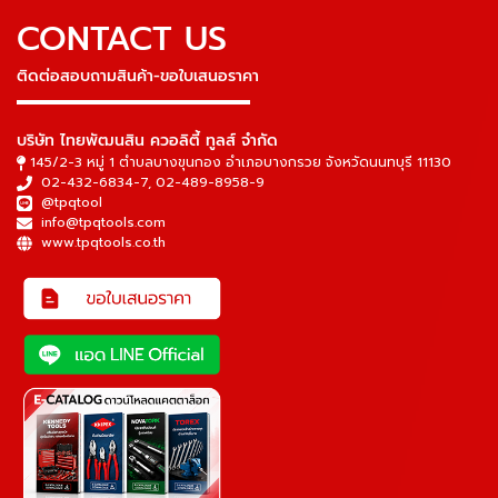
CONTACT US
ติดต่อสอบถามสินค้า-ขอใบเสนอราคา
▬▬▬▬▬▬▬▬▬▬▬▬▬▬▬
บริษัท ไทยพัฒนสิน ควอลิตี้ ทูลส์ จำกัด
145/2-3 หมู่ 1 ตำบลบางขุนกอง อำเภอบางกรวย จังหวัดนนทบุรี 11130
02-432-6834-7
,
02-489-8958-9
@tpqtool
info@tpqtools.com
www.tpqtools.co.th