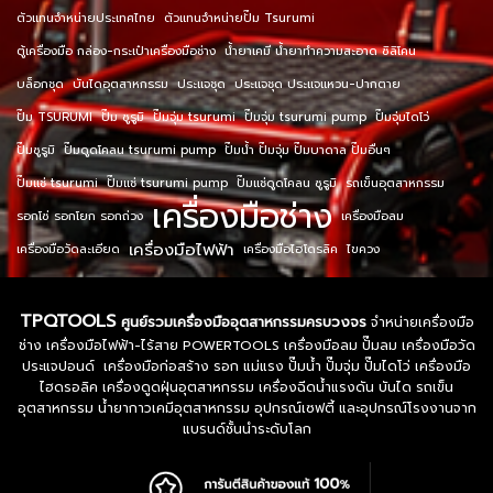
ตัวแทนจำหน่ายประเทศไทย
ตัวแทนจำหน่ายปั๊ม Tsurumi
ตู้เครื่องมือ กล่อง-กระเป๋าเครื่องมือช่าง
น้ำยาเคมี น้ำยาทำความสะอาด ซิลิโคน
บล็อกชุด
บันไดอุตสาหกรรม
ประแจชุด
ประแจชุด ประแจแหวน-ปากตาย
ปั๊ม TSURUMI
ปั๊ม ซูรูมิ
ปั๊มจุ่ม tsurumi
ปั๊มจุ่ม tsurumi pump
ปั๊มจุ่มไดโว่
ปั๊มซูรูมิ
ปั๊มดูดโคลน tsurumi pump
ปั๊มน้ำ ปั๊มจุ่ม ปั๊มบาดาล ปั๊มอื่นๆ
ปั๊มแช่ tsurumi
ปั๊มแช่ tsurumi pump
ปั๊มแช่ดูดโคลน ซูรูมิ
รถเข็นอุตสาหกรรม
เครื่องมือช่าง
รอกโซ่ รอกโยก รอกถ่วง
เครื่องมือลม
เครื่องมือไฟฟ้า
เครื่องมือวัดละเอียด
เครื่องมือไฮโดรลิค
ไขควง
TPQTOOLS
ศูนย์รวมเครื่องมืออุตสาหกรรมครบวงจร
จำหน่ายเครื่องมือ
ช่าง เครื่องมือไฟฟ้า-ไร้สาย POWERTOOLS เครื่องมือลม ปั๊มลม เครื่องมือวัด
ประแจปอนด์ เครื่องมือก่อสร้าง รอก แม่แรง ปั๊มน้ำ ปั๊มจุ่ม ปั๊มไดโว่ เครื่องมือ
ไฮดรอลิค เครื่องดูดฝุ่นอุตสาหกรรม เครื่องฉีดน้ำแรงดัน บันได รถเข็น
อุตสาหกรรม น้ำยากาวเคมีอุตสาหกรรม อุปกรณ์เซฟตี้ และอุปกรณ์โรงงานจาก
แบรนด์ชั้นนำระดับโลก