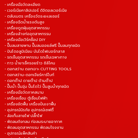
• เครื่องมือวัดละเอียด
• เวอร์เนียคาลิปเปอร์ ดิจิตอลเวอร์เนีย
• ตลับเมตร เครื่องวัดระยะเลเซอร์
• เครื่องฉีดน้ำแรงดันสูง
• เครื่องดูดฝุ่นอุตสาหกรรม
• เครื่องล้างท่ออุตสาหกรรม
• เครื่องมือเวิร์คช็อป DIY
• ปั๊มลมสายพาน ปั๊มลมออยล์ฟรี ปั๊มลมทุกชนิด
• ปันไดอลูมิเนียม บันไดไฟเบอร์กลาส
• รถเข็นอุตสาหกรรม รถเข็นเฉพาะทาง
• กาว น้ำยาเช็ครอยร้าว ซิลิโคน
• ดอกสว่าน ดอกเจาะ CUTTING TOOLS
• ดอกสว่าน-ดอกเจียร์คาร์ไบท์
• ดอกต๊าป ดายต๊าป ด้ามต๊าป
• ปั๊มน้ำ ปั๊มจุ่ม ปั๊มไดโว่ ปั๊มสูบน้ำทุกชนิด
• เครื่องมือวัดภาคสนาม
• เครื่องเชื่อม ตู้เชื่อมไฟฟ้า
• เครื่องขัดพื้น เครื่องปั่นเงาพื้น
• อุปกรณ์นิรภัย อุปกรณ์เซฟตี้
• ล้อเก็บสายไฟ ปลั๊กไฟ
• พัดลมถังกลม ท่อลมระบายอากาศ
• พัดลมอุตสาหกรรม พัดลมโรงงาน
• อุปกรณ์แพ็คสินค้า