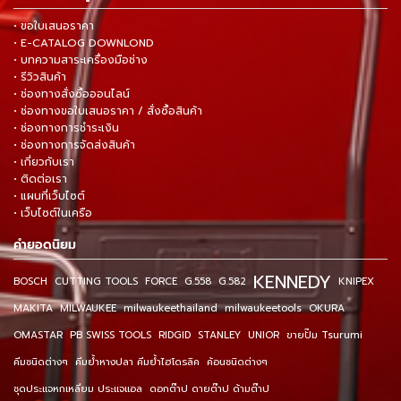
• ขอใบเสนอราคา
• E-CATALOG DOWNLOND
• บทความสาระเครื่องมือช่าง
• รีวิวสินค้า
• ช่องทางสั่งซื้อออนไลน์
• ช่องทางขอใบเสนอราคา / สั่งซื้อสินค้า
• ช่องทางการชำระเงิน
• ช่องทางการจัดส่งสินค้า
• เกี่ยวกับเรา
• ติดต่อเรา
• แผนที่เว็บไซต์
• เว็บไซต์ในเครือ
คำยอดนิยม
KENNEDY
BOSCH
CUTTING TOOLS
FORCE
G.558
G.582
KNIPEX
MAKITA
MILWAUKEE
milwaukeethailand
milwaukeetools
OKURA
OMASTAR
PB SWISS TOOLS
RIDGID
STANLEY
UNIOR
ขายปั๊ม Tsurumi
คีมชนิดต่างๆ
คีมย้ำหางปลา คีมย้ำไฮโดรลิค
ค้อนชนิดต่างๆ
ชุดประแจหกเหลี่ยม ประแจแอล
ดอกต๊าป ดายต๊าป ด้ามต๊าป