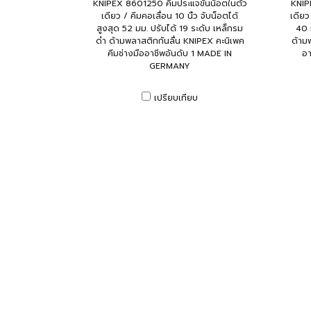
KNIPEX 8601250 คีมประแจขันน็อตในตัว
KNIP
เดียว / คีมคอเลื่อน 10 นิ้ว จับน็อตได้
เดียว
สูงสุด 52 มม. ปรับได้ 19 ระดับ เหล็กรม
40 
ดำ ด้ามพลาสติกกันลื่น KNIPEX คะนิเพค
ด้าม
คีมช่างมืออาชีพอันดับ 1 MADE IN
อ
GERMANY
เปรียบเทียบ