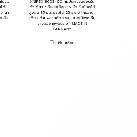
ในตัว
KNIPEX 8603400 คีมประแจขันน็อตใน
ตได้
ตัวเดียว / คีมคอเลื่อน 16. นิ้ว จับน็อตได้
รวานา
สูงสุด 85 มม. ปรับได้ 25 ระดับ โครวานา
ค คีม
เดียม ด้ามพลาสติก KNIPEX คะนิเพค คีม
ช่างมืออาชีพอันดับ 1 MADE IN
GERMANY
เปรียบเทียบ