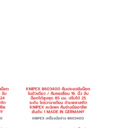
นน็อต
KNIPEX 8603400 คีมประแจขันน็อต
 จับ
ในตัวเดียว / คีมคอเลื่อน 16. นิ้ว จับ
 24
น็อตได้สูงสุด 85 มม. ปรับได้ 25
ติก
ระดับ โครวานาเดียม ด้ามพลาสติก
ชีพ
KNIPEX คะนิเพค คีมช่างมืออาชีพ
NY
อันดับ 1 MADE IN GERMANY
00
KNIPEX เครื่องมือช่าง 8603400