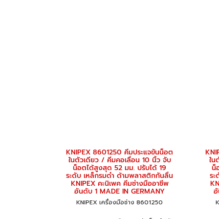
KNIPEX 8601250 คีมประแจขันน็อต
KNI
ในตัวเดียว / คีมคอเลื่อน 10 นิ้ว จับ
ในต
น็อตได้สูงสุด 52 มม. ปรับได้ 19
น็
ระดับ เหล็กรมดำ ด้ามพลาสติกกันลื่น
ระ
KNIPEX คะนิเพค คีมช่างมืออาชีพ
KN
อันดับ 1 MADE IN GERMANY
อ
KNIPEX เครื่องมือช่าง 8601250
K