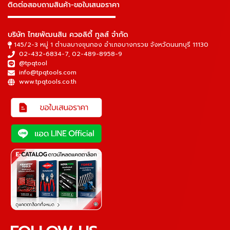
ติดต่อสอบถามสินค้า-ขอใบเสนอราคา
▬▬▬▬▬▬▬▬▬▬▬▬▬▬▬
บริษัท ไทยพัฒนสิน ควอลิตี้ ทูลส์ จำกัด
145/2-3 หมู่ 1 ตำบลบางขุนกอง อำเภอบางกรวย จังหวัดนนทบุรี 11130
02-432-6834-7
,
02-489-8958-9
@tpqtool
info@tpqtools.com
www.tpqtools.co.th