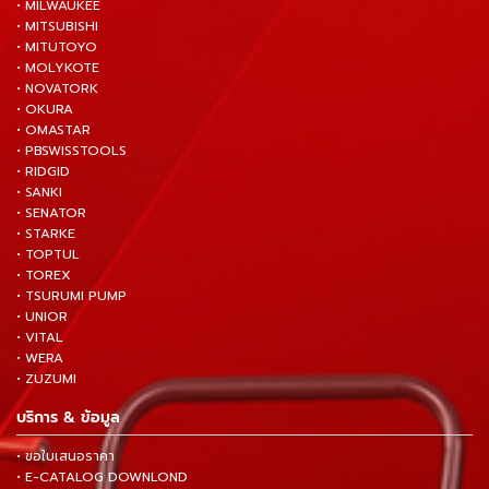
• MILWAUKEE
• MITSUBISHI
• MITUTOYO
• MOLYKOTE
• NOVATORK
• OKURA
• OMASTAR
• PBSWISSTOOLS
• RIDGID
• SANKI
• SENATOR
• STARKE
• TOPTUL
• TOREX
• TSURUMI PUMP
• UNIOR
• VITAL
• WERA
• ZUZUMI
บริการ & ข้อมูล
• ขอใบเสนอราคา
• E-CATALOG DOWNLOND