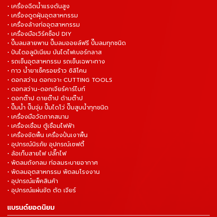
• เครื่องฉีดน้ำแรงดันสูง
• เครื่องดูดฝุ่นอุตสาหกรรม
• เครื่องล้างท่ออุตสาหกรรม
• เครื่องมือเวิร์คช็อป DIY
• ปั๊มลมสายพาน ปั๊มลมออยล์ฟรี ปั๊มลมทุกชนิด
• ปันไดอลูมิเนียม บันไดไฟเบอร์กลาส
• รถเข็นอุตสาหกรรม รถเข็นเฉพาะทาง
• กาว น้ำยาเช็ครอยร้าว ซิลิโคน
• ดอกสว่าน ดอกเจาะ CUTTING TOOLS
• ดอกสว่าน-ดอกเจียร์คาร์ไบท์
• ดอกต๊าป ดายต๊าป ด้ามต๊าป
• ปั๊มน้ำ ปั๊มจุ่ม ปั๊มไดโว่ ปั๊มสูบน้ำทุกชนิด
• เครื่องมือวัดภาคสนาม
• เครื่องเชื่อม ตู้เชื่อมไฟฟ้า
• เครื่องขัดพื้น เครื่องปั่นเงาพื้น
• อุปกรณ์นิรภัย อุปกรณ์เซฟตี้
• ล้อเก็บสายไฟ ปลั๊กไฟ
• พัดลมถังกลม ท่อลมระบายอากาศ
• พัดลมอุตสาหกรรม พัดลมโรงงาน
• อุปกรณ์แพ็คสินค้า
• อุปกรณ์แผ่นขัด ตัด เจียร์
แบรนด์ยอดนิยม