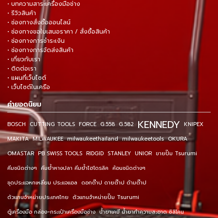
• บทความสาระเครื่องมือช่าง
• รีวิวสินค้า
• ช่องทางสั่งซื้อออนไลน์
• ช่องทางขอใบเสนอราคา / สั่งซื้อสินค้า
• ช่องทางการชำระเงิน
• ช่องทางการจัดส่งสินค้า
• เกี่ยวกับเรา
• ติดต่อเรา
• แผนที่เว็บไซต์
• เว็บไซต์ในเครือ
คำยอดนิยม
KENNEDY
BOSCH
CUTTING TOOLS
FORCE
G.558
G.582
KNIPEX
MAKITA
MILWAUKEE
milwaukeethailand
milwaukeetools
OKURA
OMASTAR
PB SWISS TOOLS
RIDGID
STANLEY
UNIOR
ขายปั๊ม Tsurumi
คีมชนิดต่างๆ
คีมย้ำหางปลา คีมย้ำไฮโดรลิค
ค้อนชนิดต่างๆ
ชุดประแจหกเหลี่ยม ประแจแอล
ดอกต๊าป ดายต๊าป ด้ามต๊าป
ตัวแทนจำหน่ายประเทศไทย
ตัวแทนจำหน่ายปั๊ม Tsurumi
ตู้เครื่องมือ กล่อง-กระเป๋าเครื่องมือช่าง
น้ำยาเคมี น้ำยาทำความสะอาด ซิลิโคน