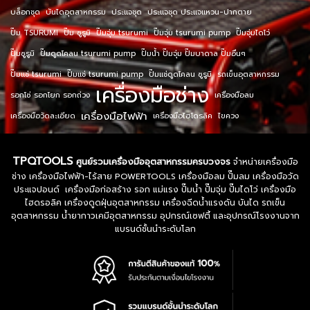
บล็อกชุด
บันไดอุตสาหกรรม
ประแจชุด
ประแจชุด ประแจแหวน-ปากตาย
ปั๊ม TSURUMI
ปั๊ม ซูรูมิ
ปั๊มจุ่ม tsurumi
ปั๊มจุ่ม tsurumi pump
ปั๊มจุ่มไดโว่
ปั๊มซูรูมิ
ปั๊มดูดโคลน tsurumi pump
ปั๊มน้ำ ปั๊มจุ่ม ปั๊มบาดาล ปั๊มอื่นๆ
ปั๊มแช่ tsurumi
ปั๊มแช่ tsurumi pump
ปั๊มแช่ดูดโคลน ซูรูมิ
รถเข็นอุตสาหกรรม
เครื่องมือช่าง
รอกโซ่ รอกโยก รอกถ่วง
เครื่องมือลม
เครื่องมือไฟฟ้า
เครื่องมือวัดละเอียด
เครื่องมือไฮโดรลิค
ไขควง
TPQTOOLS
ศูนย์รวมเครื่องมืออุตสาหกรรมครบวงจร
จำหน่ายเครื่องมือ
ช่าง เครื่องมือไฟฟ้า-ไร้สาย POWERTOOLS เครื่องมือลม ปั๊มลม เครื่องมือวัด
ประแจปอนด์ เครื่องมือก่อสร้าง รอก แม่แรง ปั๊มน้ำ ปั๊มจุ่ม ปั๊มไดโว่ เครื่องมือ
ไฮดรอลิค เครื่องดูดฝุ่นอุตสาหกรรม เครื่องฉีดน้ำแรงดัน บันได รถเข็น
อุตสาหกรรม น้ำยากาวเคมีอุตสาหกรรม อุปกรณ์เซฟตี้ และอุปกรณ์โรงงานจาก
แบรนด์ชั้นนำระดับโลก