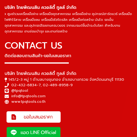
บริษัท ไทยพัฒนสิน ควอลิตี้ ทูลส์ จำกัด
ศูนย์รวมเครื่องมือช่าง เครื่องมืออุตสาหกรรม เครื่องมือช่าง อุปกรณ์ฮาร์ดแวร์ เครื่องมือ
ไฟฟ้าไร้สาย เครื่องมือลม เครื่องมือไฮโดรลิค เครื่องมือก่อสร้าง บันได รถเข็น
อุตสาหกรรม และอุปกรณ์โรงงานครบวงจร จากแบรนด์ชั้นนำระดับโลก สำหรับงาน
อุตสาหกรรม งานซ่อมบำรุง และงานก่อสร้าง
CONTACT US
ติดต่อสอบถามสินค้า-ขอใบเสนอราคา
▬▬▬▬▬▬▬▬▬▬▬▬▬▬▬
บริษัท ไทยพัฒนสิน ควอลิตี้ ทูลส์ จำกัด
145/2-3 หมู่ 1 ตำบลบางขุนกอง อำเภอบางกรวย จังหวัดนนทบุรี 11130
02-432-6834-7
,
02-489-8958-9
@tpqtool
info@tpqtools.com
www.tpqtools.co.th