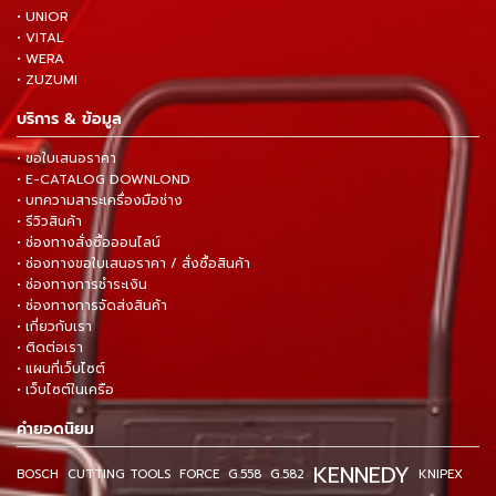
• UNIOR
• VITAL
• WERA
• ZUZUMI
บริการ & ข้อมูล
• ขอใบเสนอราคา
• E-CATALOG DOWNLOND
• บทความสาระเครื่องมือช่าง
• รีวิวสินค้า
• ช่องทางสั่งซื้อออนไลน์
• ช่องทางขอใบเสนอราคา / สั่งซื้อสินค้า
• ช่องทางการชำระเงิน
• ช่องทางการจัดส่งสินค้า
• เกี่ยวกับเรา
• ติดต่อเรา
• แผนที่เว็บไซต์
• เว็บไซต์ในเครือ
คำยอดนิยม
KENNEDY
BOSCH
CUTTING TOOLS
FORCE
G.558
G.582
KNIPEX