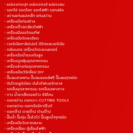
• แม่แรงกระปุก แม่แรงตะเข้ แม่แรงลม
• รอกโซ่ รอดโยก รอกไฟฟ้า รอกสลิง
• สว่านแท่นแม่เหล็ก แท่นสว่าน
• เครื่องมือก่อสร้าง
• เครื่องต๊าปเกลียวไฟฟ้า
• เครื่องมือออโตเมทีฟ
• เครื่องมือวัดละเอียด
• เวอร์เนียคาลิปเปอร์ ดิจิตอลเวอร์เนีย
• ตลับเมตร เครื่องวัดระยะเลเซอร์
• เครื่องฉีดน้ำแรงดันสูง
• เครื่องดูดฝุ่นอุตสาหกรรม
• เครื่องล้างท่ออุตสาหกรรม
• เครื่องมือเวิร์คช็อป DIY
• ปั๊มลมสายพาน ปั๊มลมออยล์ฟรี ปั๊มลมทุกชนิด
• ปันไดอลูมิเนียม บันไดไฟเบอร์กลาส
• รถเข็นอุตสาหกรรม รถเข็นเฉพาะทาง
• กาว น้ำยาเช็ครอยร้าว ซิลิโคน
• ดอกสว่าน ดอกเจาะ CUTTING TOOLS
• ดอกสว่าน-ดอกเจียร์คาร์ไบท์
• ดอกต๊าป ดายต๊าป ด้ามต๊าป
• ปั๊มน้ำ ปั๊มจุ่ม ปั๊มไดโว่ ปั๊มสูบน้ำทุกชนิด
• เครื่องมือวัดภาคสนาม
• เครื่องเชื่อม ตู้เชื่อมไฟฟ้า