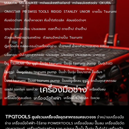
MAKITA
MILWAUKEE
milwaukeethailand
milwaukeetools
OKURA
OMASTAR
PB SWISS TOOLS
RIDGID
STANLEY
UNIOR
ขายปั๊ม Tsurumi
คีมชนิดต่างๆ
คีมย้ำหางปลา คีมย้ำไฮโดรลิค
ค้อนชนิดต่างๆ
ชุดประแจหกเหลี่ยม ประแจแอล
ดอกต๊าป ดายต๊าป ด้ามต๊าป
ตัวแทนจำหน่ายประเทศไทย
ตัวแทนจำหน่ายปั๊ม Tsurumi
ตู้เครื่องมือ กล่อง-กระเป๋าเครื่องมือช่าง
น้ำยาเคมี น้ำยาทำความสะอาด ซิลิโคน
บล็อกชุด
บันไดอุตสาหกรรม
ประแจชุด
ประแจชุด ประแจแหวน-ปากตาย
ปั๊ม TSURUMI
ปั๊ม ซูรูมิ
ปั๊มจุ่ม tsurumi
ปั๊มจุ่ม tsurumi pump
ปั๊มจุ่มไดโว่
ปั๊มซูรูมิ
ปั๊มดูดโคลน tsurumi pump
ปั๊มน้ำ ปั๊มจุ่ม ปั๊มบาดาล ปั๊มอื่นๆ
ปั๊มแช่ tsurumi
ปั๊มแช่ tsurumi pump
ปั๊มแช่ดูดโคลน ซูรูมิ
รถเข็นอุตสาหกรรม
เครื่องมือช่าง
รอกโซ่ รอกโยก รอกถ่วง
เครื่องมือลม
เครื่องมือไฟฟ้า
เครื่องมือวัดละเอียด
เครื่องมือไฮโดรลิค
ไขควง
TPQTOOLS
ศูนย์รวมเครื่องมืออุตสาหกรรมครบวงจร
จำหน่ายเครื่องมือ
ช่าง เครื่องมือไฟฟ้า-ไร้สาย POWERTOOLS เครื่องมือลม ปั๊มลม เครื่องมือวัด
ประแจปอนด์ เครื่องมือก่อสร้าง รอก แม่แรง ปั๊มน้ำ ปั๊มจุ่ม ปั๊มไดโว่ เครื่องมือ