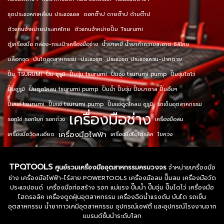
ชุดประแจหกเหลี่ยม ประแจแอล
ดอกต๊าป ดายต๊าป ด้ามต๊าป
ตัวแทนจำหน่ายประเทศไทย
ตัวแทนจำหน่ายปั๊ม Tsurumi
ตู้เครื่องมือ กล่อง-กระเป๋าเครื่องมือช่าง
น้ำยาเคมี น้ำยาทำความสะอาด ซิลิโคน
บล็อกชุด
บันไดอุตสาหกรรม
ประแจชุด
ประแจชุด ประแจแหวน-ปากตาย
ปั๊ม TSURUMI
ปั๊ม ซูรูมิ
ปั๊มจุ่ม tsurumi
ปั๊มจุ่ม tsurumi pump
ปั๊มจุ่มไดโว่
ปั๊มซูรูมิ
ปั๊มดูดโคลน tsurumi pump
ปั๊มน้ำ ปั๊มจุ่ม ปั๊มบาดาล ปั๊มอื่นๆ
ปั๊มแช่ tsurumi
ปั๊มแช่ tsurumi pump
ปั๊มแช่ดูดโคลน ซูรูมิ
รถเข็นอุตสาหกรรม
เครื่องมือช่าง
รอกโซ่ รอกโยก รอกถ่วง
เครื่องมือลม
เครื่องมือไฟฟ้า
เครื่องมือวัดละเอียด
เครื่องมือไฮโดรลิค
ไขควง
TPQTOOLS
ศูนย์รวมเครื่องมืออุตสาหกรรมครบวงจร
จำหน่ายเครื่องมือ
ช่าง เครื่องมือไฟฟ้า-ไร้สาย POWERTOOLS เครื่องมือลม ปั๊มลม เครื่องมือวัด
ประแจปอนด์ เครื่องมือก่อสร้าง รอก แม่แรง ปั๊มน้ำ ปั๊มจุ่ม ปั๊มไดโว่ เครื่องมือ
ไฮดรอลิค เครื่องดูดฝุ่นอุตสาหกรรม เครื่องฉีดน้ำแรงดัน บันได รถเข็น
อุตสาหกรรม น้ำยากาวเคมีอุตสาหกรรม อุปกรณ์เซฟตี้ และอุปกรณ์โรงงานจาก
แบรนด์ชั้นนำระดับโลก