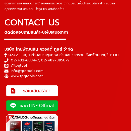
อุตสาหกรรม และอุปกรณ์โรงงานครบวงจร จากแบรนด์ชั้นนำระดับโลก สำหรับงาน
อุตสาหกรรม งานซ่อมบำรุง และงานก่อสร้าง
CONTACT US
ติดต่อสอบถามสินค้า-ขอใบเสนอราคา
▬▬▬▬▬▬▬▬▬▬▬▬▬▬▬
บริษัท ไทยพัฒนสิน ควอลิตี้ ทูลส์ จำกัด
145/2-3 หมู่ 1 ตำบลบางขุนกอง อำเภอบางกรวย จังหวัดนนทบุรี 11130
02-432-6834-7
,
02-489-8958-9
@tpqtool
info@tpqtools.com
www.tpqtools.co.th