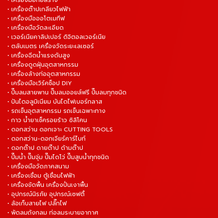
• เครื่องมือก่อสร้าง
• เครื่องต๊าปเกลียวไฟฟ้า
• เครื่องมือออโตเมทีฟ
• เครื่องมือวัดละเอียด
• เวอร์เนียคาลิปเปอร์ ดิจิตอลเวอร์เนีย
• ตลับเมตร เครื่องวัดระยะเลเซอร์
• เครื่องฉีดน้ำแรงดันสูง
• เครื่องดูดฝุ่นอุตสาหกรรม
• เครื่องล้างท่ออุตสาหกรรม
• เครื่องมือเวิร์คช็อป DIY
• ปั๊มลมสายพาน ปั๊มลมออยล์ฟรี ปั๊มลมทุกชนิด
• ปันไดอลูมิเนียม บันไดไฟเบอร์กลาส
• รถเข็นอุตสาหกรรม รถเข็นเฉพาะทาง
• กาว น้ำยาเช็ครอยร้าว ซิลิโคน
• ดอกสว่าน ดอกเจาะ CUTTING TOOLS
• ดอกสว่าน-ดอกเจียร์คาร์ไบท์
• ดอกต๊าป ดายต๊าป ด้ามต๊าป
• ปั๊มน้ำ ปั๊มจุ่ม ปั๊มไดโว่ ปั๊มสูบน้ำทุกชนิด
• เครื่องมือวัดภาคสนาม
• เครื่องเชื่อม ตู้เชื่อมไฟฟ้า
• เครื่องขัดพื้น เครื่องปั่นเงาพื้น
• อุปกรณ์นิรภัย อุปกรณ์เซฟตี้
• ล้อเก็บสายไฟ ปลั๊กไฟ
• พัดลมถังกลม ท่อลมระบายอากาศ