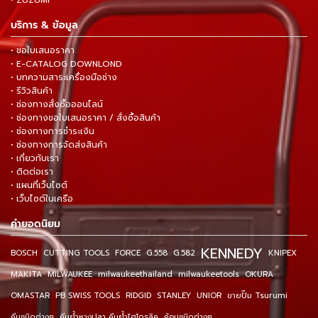
• ZUZUMI
บริการ & ข้อมูล
• ขอใบเสนอราคา
• E-CATALOG DOWNLOND
• บทความสาระเครื่องมือช่าง
• รีวิวสินค้า
• ช่องทางสั่งซื้อออนไลน์
• ช่องทางขอใบเสนอราคา / สั่งซื้อสินค้า
• ช่องทางการชำระเงิน
• ช่องทางการจัดส่งสินค้า
• เกี่ยวกับเรา
• ติดต่อเรา
• แผนที่เว็บไซต์
• เว็บไซต์ในเครือ
คำยอดนิยม
KENNEDY
BOSCH
CUTTING TOOLS
FORCE
G.558
G.582
KNIPEX
MAKITA
MILWAUKEE
milwaukeethailand
milwaukeetools
OKURA
OMASTAR
PB SWISS TOOLS
RIDGID
STANLEY
UNIOR
ขายปั๊ม Tsurumi
คีมชนิดต่างๆ
คีมย้ำหางปลา คีมย้ำไฮโดรลิค
ค้อนชนิดต่างๆ