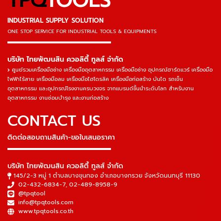
TPQ
TOOLS
INDUSTRIAL SUPPLY SOLUTION
ONE STOP SERVICE
FOR INDUSTRIAL TOOLS & EQUIPMENTS
▬▬▬▬▬▬▬▬▬▬▬▬▬▬▬
บริษัท ไทยพัฒนสิน ควอลิตี้ ทูลส์ จำกัด
ศูนย์รวมเครื่องมือช่าง เครื่องมืออุตสาหกรรม เครื่องมือช่าง อุปกรณ์ฮาร์ดแวร์ เครื่องมือ
ไฟฟ้าไร้สาย เครื่องมือลม เครื่องมือไฮโดรลิค เครื่องมือก่อสร้าง บันได รถเข็น
อุตสาหกรรม และอุปกรณ์โรงงานครบวงจร จากแบรนด์ชั้นนำระดับโลก สำหรับงาน
อุตสาหกรรม งานซ่อมบำรุง และงานก่อสร้าง
CONTACT US
ติดต่อสอบถามสินค้า-ขอใบเสนอราคา
▬▬▬▬▬▬▬▬▬▬▬▬▬▬▬
บริษัท ไทยพัฒนสิน ควอลิตี้ ทูลส์ จำกัด
145/2-3 หมู่ 1 ตำบลบางขุนกอง อำเภอบางกรวย จังหวัดนนทบุรี 11130
02-432-6834-7
,
02-489-8958-9
@tpqtool
info@tpqtools.com
www.tpqtools.co.th