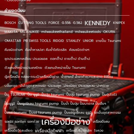
• เว็บไซต์ในเครือ
คำยอดนิยม
KENNEDY
BOSCH
CUTTING TOOLS
FORCE
G.558
G.582
KNIPEX
MAKITA
MILWAUKEE
milwaukeethailand
milwaukeetools
OKURA
OMASTAR
PB SWISS TOOLS
RIDGID
STANLEY
UNIOR
ขายปั๊ม Tsurumi
คีมชนิดต่างๆ
คีมย้ำหางปลา คีมย้ำไฮโดรลิค
ค้อนชนิดต่างๆ
ชุดประแจหกเหลี่ยม ประแจแอล
ดอกต๊าป ดายต๊าป ด้ามต๊าป
ตัวแทนจำหน่ายประเทศไทย
ตัวแทนจำหน่ายปั๊ม Tsurumi
ตู้เครื่องมือ กล่อง-กระเป๋าเครื่องมือช่าง
น้ำยาเคมี น้ำยาทำความสะอาด ซิลิโคน
บล็อกชุด
บันไดอุตสาหกรรม
ประแจชุด
ประแจชุด ประแจแหวน-ปากตาย
ปั๊ม TSURUMI
ปั๊ม ซูรูมิ
ปั๊มจุ่ม tsurumi
ปั๊มจุ่ม tsurumi pump
ปั๊มจุ่มไดโว่
ปั๊มซูรูมิ
ปั๊มดูดโคลน tsurumi pump
ปั๊มน้ำ ปั๊มจุ่ม ปั๊มบาดาล ปั๊มอื่นๆ
ปั๊มแช่ tsurumi
ปั๊มแช่ tsurumi pump
ปั๊มแช่ดูดโคลน ซูรูมิ
รถเข็นอุตสาหกรรม
เครื่องมือช่าง
รอกโซ่ รอกโยก รอกถ่วง
เครื่องมือลม
เครื่องมือไฟฟ้า
เครื่องมือวัดละเอียด
เครื่องมือไฮโดรลิค
ไขควง