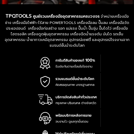
TPQTOOLS
ศูนย์รวมเครื่องมืออุตสาหกรรมครบวงจร
จำหน่ายเครื่องมือ
ช่าง เครื่องมือไฟฟ้า-ไร้สาย POWERTOOLS เครื่องมือลม ปั๊มลม เครื่องมือวัด
ประแจปอนด์ เครื่องมือก่อสร้าง รอก แม่แรง ปั๊มน้ำ ปั๊มจุ่ม ปั๊มไดโว่ เครื่องมือ
ไฮดรอลิค เครื่องดูดฝุ่นอุตสาหกรรม เครื่องฉีดน้ำแรงดัน บันได รถเข็น
อุตสาหกรรม น้ำยากาวเคมีอุตสาหกรรม อุปกรณ์เซฟตี้ และอุปกรณ์โรงงานจาก
แบรนด์ชั้นนำระดับโลก