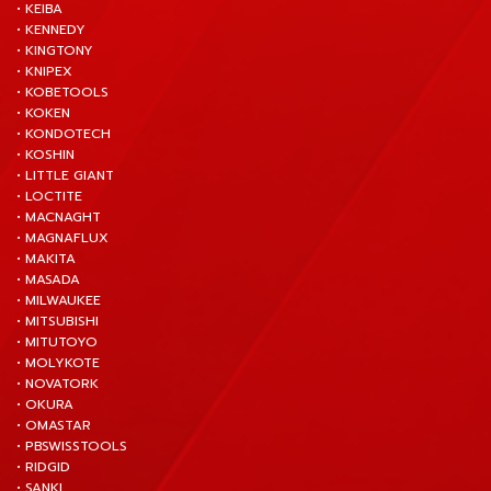
• KEIBA
• KENNEDY
• KINGTONY
• KNIPEX
• KOBETOOLS
• KOKEN
• KONDOTECH
• KOSHIN
• LITTLE GIANT
• LOCTITE
• MACNAGHT
• MAGNAFLUX
• MAKITA
• MASADA
• MILWAUKEE
• MITSUBISHI
• MITUTOYO
• MOLYKOTE
• NOVATORK
• OKURA
• OMASTAR
• PBSWISSTOOLS
• RIDGID
• SANKI