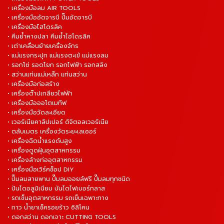
• เครื่องมือลม AIR TOOLS
• เครื่องมืออัดจารบี ปั๊มอัดจารบี
• เครื่องมือไฮโดรลิค
• คีมย้ำหางปลา คีมย้ำไฮโดรลิค
• เต่าเคลื่อนย้ายเครื่องจักร
• แม่แรงกระปุก แม่แรงตะเข้ แม่แรงลม
• รอกโซ่ รอดโยก รอกไฟฟ้า รอกสลิง
• สว่านแท่นแม่เหล็ก แท่นสว่าน
• เครื่องมือก่อสร้าง
• เครื่องต๊าปเกลียวไฟฟ้า
• เครื่องมือออโตเมทีฟ
• เครื่องมือวัดละเอียด
• เวอร์เนียคาลิปเปอร์ ดิจิตอลเวอร์เนีย
• ตลับเมตร เครื่องวัดระยะเลเซอร์
• เครื่องฉีดน้ำแรงดันสูง
• เครื่องดูดฝุ่นอุตสาหกรรม
• เครื่องล้างท่ออุตสาหกรรม
• เครื่องมือเวิร์คช็อป DIY
• ปั๊มลมสายพาน ปั๊มลมออยล์ฟรี ปั๊มลมทุกชนิด
• ปันไดอลูมิเนียม บันไดไฟเบอร์กลาส
• รถเข็นอุตสาหกรรม รถเข็นเฉพาะทาง
• กาว น้ำยาเช็ครอยร้าว ซิลิโคน
• ดอกสว่าน ดอกเจาะ CUTTING TOOLS