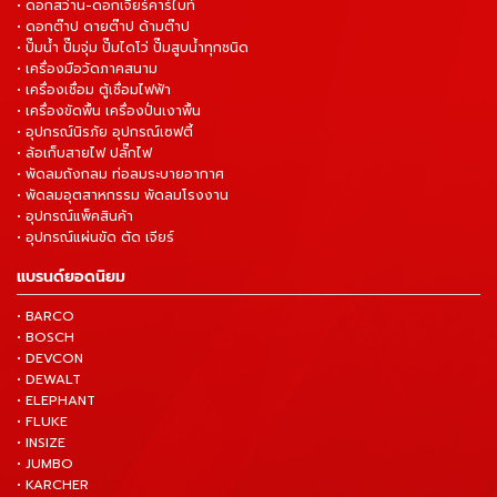
• ดอกสว่าน-ดอกเจียร์คาร์ไบท์
• ดอกต๊าป ดายต๊าป ด้ามต๊าป
• ปั๊มน้ำ ปั๊มจุ่ม ปั๊มไดโว่ ปั๊มสูบน้ำทุกชนิด
• เครื่องมือวัดภาคสนาม
• เครื่องเชื่อม ตู้เชื่อมไฟฟ้า
• เครื่องขัดพื้น เครื่องปั่นเงาพื้น
• อุปกรณ์นิรภัย อุปกรณ์เซฟตี้
• ล้อเก็บสายไฟ ปลั๊กไฟ
• พัดลมถังกลม ท่อลมระบายอากาศ
• พัดลมอุตสาหกรรม พัดลมโรงงาน
• อุปกรณ์แพ็คสินค้า
• อุปกรณ์แผ่นขัด ตัด เจียร์
แบรนด์ยอดนิยม
• BARCO
• BOSCH
• DEVCON
• DEWALT
• ELEPHANT
• FLUKE
• INSIZE
• JUMBO
• KARCHER