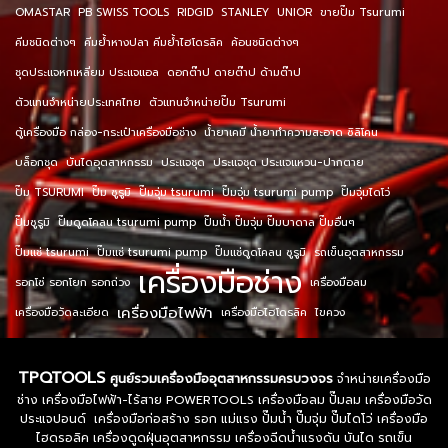
OMASTAR
PB SWISS TOOLS
RIDGID
STANLEY
UNIOR
ขายปั๊ม Tsurumi
คีมชนิดต่างๆ
คีมย้ำหางปลา คีมย้ำไฮโดรลิค
ค้อนชนิดต่างๆ
ชุดประแจหกเหลี่ยม ประแจแอล
ดอกต๊าป ดายต๊าป ด้ามต๊าป
ตัวแทนจำหน่ายประเทศไทย
ตัวแทนจำหน่ายปั๊ม Tsurumi
ตู้เครื่องมือ กล่อง-กระเป๋าเครื่องมือช่าง
น้ำยาเคมี น้ำยาทำความสะอาด ซิลิโคน
บล็อกชุด
บันไดอุตสาหกรรม
ประแจชุด
ประแจชุด ประแจแหวน-ปากตาย
ปั๊ม TSURUMI
ปั๊ม ซูรูมิ
ปั๊มจุ่ม tsurumi
ปั๊มจุ่ม tsurumi pump
ปั๊มจุ่มไดโว่
ปั๊มซูรูมิ
ปั๊มดูดโคลน tsurumi pump
ปั๊มน้ำ ปั๊มจุ่ม ปั๊มบาดาล ปั๊มอื่นๆ
ปั๊มแช่ tsurumi
ปั๊มแช่ tsurumi pump
ปั๊มแช่ดูดโคลน ซูรูมิ
รถเข็นอุตสาหกรรม
เครื่องมือช่าง
รอกโซ่ รอกโยก รอกถ่วง
เครื่องมือลม
เครื่องมือไฟฟ้า
เครื่องมือวัดละเอียด
เครื่องมือไฮโดรลิค
ไขควง
TPQTOOLS
ศูนย์รวมเครื่องมืออุตสาหกรรมครบวงจร
จำหน่ายเครื่องมือ
ช่าง เครื่องมือไฟฟ้า-ไร้สาย POWERTOOLS เครื่องมือลม ปั๊มลม เครื่องมือวัด
ประแจปอนด์ เครื่องมือก่อสร้าง รอก แม่แรง ปั๊มน้ำ ปั๊มจุ่ม ปั๊มไดโว่ เครื่องมือ
ไฮดรอลิค เครื่องดูดฝุ่นอุตสาหกรรม เครื่องฉีดน้ำแรงดัน บันได รถเข็น