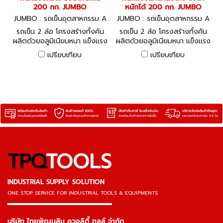
200 กก. JUMBO
หนักได้ 200 กก. JUMBO
JUMBO : รถเข็นอุตสาหกรรม A
JUMBO : รถเข็นอุตสาหกรรม A
T-200S
T-200C
รถเข็น 2 ล้อ โครงสร้างทั้งคัน
รถเข็น 2 ล้อ โครงสร้างทั้งคัน
ผลิตด้วยอลูมิเนียมหนา แข็งแรง
ผลิตด้วยอลูมิเนียมหนา แข็งแรง
น้ำหนักเบา
น้ำหนักเบา มือจับหุ้มยางกันลื่น
เปรียบเทียบ
เปรียบเทียบ
ล้อยางตัน ไม่มีแตก
TPQ
TOOLS
INDUSTRIAL SUPPLY SOLUTION
ONE STOP SERVICE
FOR INDUSTRIAL TOOLS & EQUIPMENTS
▬▬▬▬▬▬▬▬▬▬▬▬▬▬▬
บริษัท ไทยพัฒนสิน ควอลิตี้ ทูลส์ จำกัด