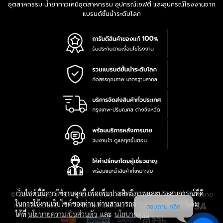
อุตสาหกรรม น้ำยากาวเคมีอุตสาหกรรม อุปกรณ์เซฟตี้ และอุปกรณ์โรงงานจาก
แบรนด์ชั้นนำระดับโลก
เว็บไซต์นี้มีการใช้งานคุกกี้ เพื่อเพิ่มประสิทธิภาพและประสบการณ์ที่ดี
|
นโยบาย
© 2016-2028 TPQTOOLS Co., Ltd. All Rights Reserved.
ในการใช้งานเว็บไซต์ของท่าน ท่านสามารถอ่านรายละเอียดเพิ่มเติม
ความเป็นส่วนตัว
|
เงื่อนไขการใช้งาน
|
แผนที่สินค้า
สอบถาม คลิก
ได้ที่
นโยบายความเป็นส่วนตัว
และ
นโยบายคุกกี้