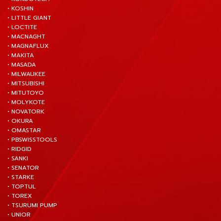
• KOSHIN
• LITTLE GIANT
• LOCTITE
• MACNAGHT
• MAGNAFLUX
• MAKITA
• MASADA
• MILWAUKEE
• MITSUBISHI
• MITUTOYO
• MOLYKOTE
• NOVATORK
• OKURA
• OMASTAR
• PBSWISSTOOLS
• RIDGID
• SANKI
• SENATOR
• STARKE
• TOPTUL
• TOREX
• TSURUMI PUMP
• UNIOR