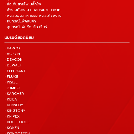
• ล้อเก็บสายไฟ ปลั๊กไฟ
• พัดลมถังกลม ท่อลมระบายอากาศ
• พัดลมอุตสาหกรรม พัดลมโรงงาน
• อุปกรณ์แพ็คสินค้า
• อุปกรณ์แผ่นขัด ตัด เจียร์
แบรนด์ยอดนิยม
• BARCO
• BOSCH
• DEVCON
• DEWALT
• ELEPHANT
• FLUKE
• INSIZE
• JUMBO
• KARCHER
• KEIBA
• KENNEDY
• KINGTONY
• KNIPEX
• KOBETOOLS
• KOKEN
• KONDOTECH