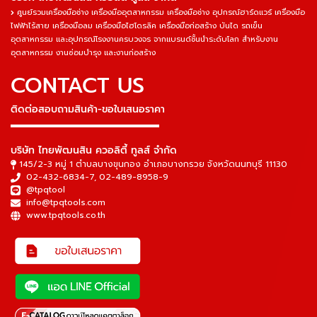
ศูนย์รวมเครื่องมือช่าง เครื่องมืออุตสาหกรรม เครื่องมือช่าง อุปกรณ์ฮาร์ดแวร์ เครื่องมือ
ไฟฟ้าไร้สาย เครื่องมือลม เครื่องมือไฮโดรลิค เครื่องมือก่อสร้าง บันได รถเข็น
อุตสาหกรรม และอุปกรณ์โรงงานครบวงจร จากแบรนด์ชั้นนำระดับโลก สำหรับงาน
อุตสาหกรรม งานซ่อมบำรุง และงานก่อสร้าง
CONTACT US
ติดต่อสอบถามสินค้า-ขอใบเสนอราคา
▬▬▬▬▬▬▬▬▬▬▬▬▬▬▬
บริษัท ไทยพัฒนสิน ควอลิตี้ ทูลส์ จำกัด
145/2-3 หมู่ 1 ตำบลบางขุนกอง อำเภอบางกรวย จังหวัดนนทบุรี 11130
02-432-6834-7
,
02-489-8958-9
@tpqtool
info@tpqtools.com
www.tpqtools.co.th