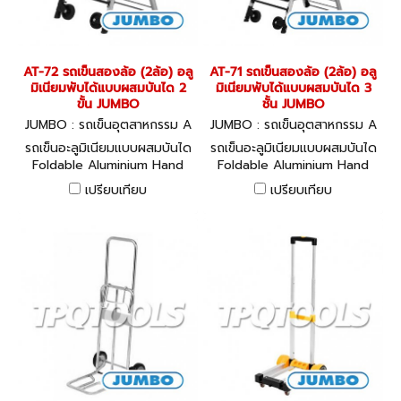
AT-72 รถเข็นสองล้อ (2ล้อ) อลู
AT-71 รถเข็นสองล้อ (2ล้อ) อลู
มิเนียมพับได้แบบผสมบันได 2
มิเนียมพับได้แบบผสมบันได 3
ขั้น JUMBO
ชั้น JUMBO
JUMBO : รถเข็นอุตสาหกรรม A
JUMBO : รถเข็นอุตสาหกรรม A
T-72
T-71
รถเข็นอะลูมิเนียมแบบผสมบันได
รถเข็นอะลูมิเนียมแบบผสมบันได
Foldable Aluminium Hand
Foldable Aluminium Hand
Truck with Ladder
Truck with Ladder
เปรียบเทียบ
เปรียบเทียบ