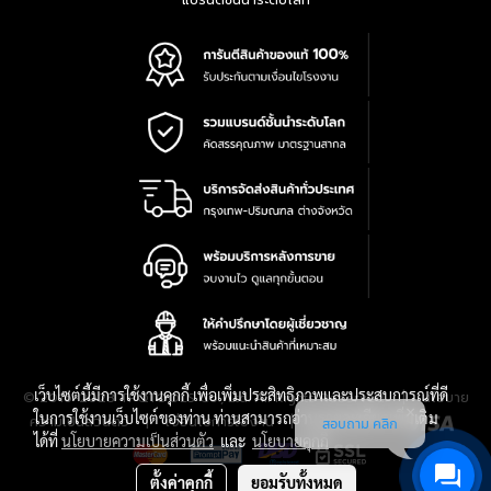
แบรนด์ชั้นนำระดับโลก
เว็บไซต์นี้มีการใช้งานคุกกี้ เพื่อเพิ่มประสิทธิภาพและประสบการณ์ที่ดี
|
นโยบาย
© 2016-2028 TPQTOOLS Co., Ltd. All Rights Reserved.
ในการใช้งานเว็บไซต์ของท่าน ท่านสามารถอ่านรายละเอียดเพิ่มเติม
ความเป็นส่วนตัว
|
เงื่อนไขการใช้งาน
|
แผนที่สินค้า
สอบถาม คลิก
ได้ที่
นโยบายความเป็นส่วนตัว
และ
นโยบายคุกกี้
ตั้งค่าคุกกี้
ยอมรับทั้งหมด