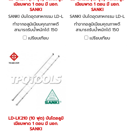
เนียมพาด 1 ตอน มี มอก.
เนียมพาด 1 ตอน มี มอก.
SANKI
SANKI
SANKI บันไดอุตสาหกรรม LD-L
SANKI บันไดอุตสาหกรรม LD-L
K214
K212
ทำจากอลูมิเนียมคุณภาพดี
ทำจากอลูมิเนียมคุณภาพดี
สามารถรับน้ำหนักได้ 150
สามารถรับน้ำหนักได้ 150
กิโลกรัม มี มอก. TIS660-
กิโลกรัม มี มอก. TIS660-
เปรียบเทียบ
เปรียบเทียบ
2529
2529
LD-LK210 (10 ฟุต) บันไดอลูมิ
เนียมพาด 1 ตอน มี มอก.
SANKI