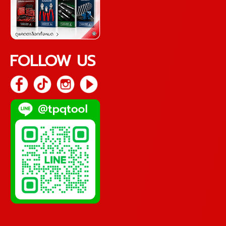
FOLLOW US