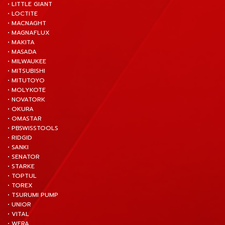
• LITTLE GIANT
• LOCTITE
• MACNAGHT
• MAGNAFLUX
• MAKITA
• MASADA
• MILWAUKEE
• MITSUBISHI
• MITUTOYO
• MOLYKOTE
• NOVATORK
• OKURA
• OMASTAR
• PBSWISSTOOLS
• RIDGID
• SANKI
• SENATOR
• STARKE
• TOPTUL
• TOREX
• TSURUMI PUMP
• UNIOR
• VITAL
• WERA