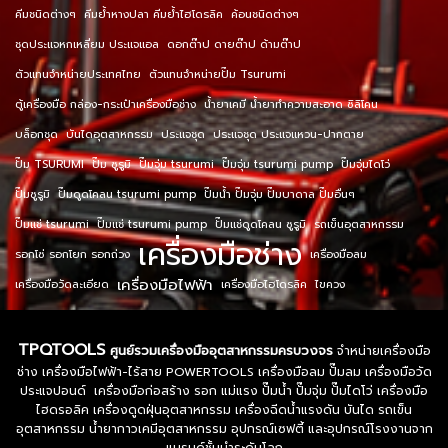
คีมชนิดต่างๆ
คีมย้ำหางปลา คีมย้ำไฮโดรลิค
ค้อนชนิดต่างๆ
ชุดประแจหกเหลี่ยม ประแจแอล
ดอกต๊าป ดายต๊าป ด้ามต๊าป
ตัวแทนจำหน่ายประเทศไทย
ตัวแทนจำหน่ายปั๊ม Tsurumi
ตู้เครื่องมือ กล่อง-กระเป๋าเครื่องมือช่าง
น้ำยาเคมี น้ำยาทำความสะอาด ซิลิโคน
บล็อกชุด
บันไดอุตสาหกรรม
ประแจชุด
ประแจชุด ประแจแหวน-ปากตาย
ปั๊ม TSURUMI
ปั๊ม ซูรูมิ
ปั๊มจุ่ม tsurumi
ปั๊มจุ่ม tsurumi pump
ปั๊มจุ่มไดโว่
ปั๊มซูรูมิ
ปั๊มดูดโคลน tsurumi pump
ปั๊มน้ำ ปั๊มจุ่ม ปั๊มบาดาล ปั๊มอื่นๆ
ปั๊มแช่ tsurumi
ปั๊มแช่ tsurumi pump
ปั๊มแช่ดูดโคลน ซูรูมิ
รถเข็นอุตสาหกรรม
เครื่องมือช่าง
รอกโซ่ รอกโยก รอกถ่วง
เครื่องมือลม
เครื่องมือไฟฟ้า
เครื่องมือวัดละเอียด
เครื่องมือไฮโดรลิค
ไขควง
TPQTOOLS
ศูนย์รวมเครื่องมืออุตสาหกรรมครบวงจร
จำหน่ายเครื่องมือ
ช่าง เครื่องมือไฟฟ้า-ไร้สาย POWERTOOLS เครื่องมือลม ปั๊มลม เครื่องมือวัด
ประแจปอนด์ เครื่องมือก่อสร้าง รอก แม่แรง ปั๊มน้ำ ปั๊มจุ่ม ปั๊มไดโว่ เครื่องมือ
ไฮดรอลิค เครื่องดูดฝุ่นอุตสาหกรรม เครื่องฉีดน้ำแรงดัน บันได รถเข็น
อุตสาหกรรม น้ำยากาวเคมีอุตสาหกรรม อุปกรณ์เซฟตี้ และอุปกรณ์โรงงานจาก