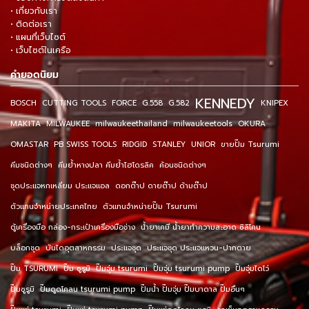
• เกี่ยวกับเรา
• ติดต่อเรา
• แผนที่เว็บไซต์
• เว็บไซต์ในเครือ
คำยอดนิยม
KENNEDY
BOSCH
CUTTING TOOLS
FORCE
G.558
G.582
KNIPEX
MAKITA
MILWAUKEE
milwaukeethailand
milwaukeetools
OKURA
OMASTAR
PB SWISS TOOLS
RIDGID
STANLEY
UNIOR
ขายปั๊ม Tsurumi
คีมชนิดต่างๆ
คีมย้ำหางปลา คีมย้ำไฮโดรลิค
ค้อนชนิดต่างๆ
ชุดประแจหกเหลี่ยม ประแจแอล
ดอกต๊าป ดายต๊าป ด้ามต๊าป
ตัวแทนจำหน่ายประเทศไทย
ตัวแทนจำหน่ายปั๊ม Tsurumi
ตู้เครื่องมือ กล่อง-กระเป๋าเครื่องมือช่าง
น้ำยาเคมี น้ำยาทำความสะอาด ซิลิโคน
บล็อกชุด
บันไดอุตสาหกรรม
ประแจชุด
ประแจชุด ประแจแหวน-ปากตาย
ปั๊ม TSURUMI
ปั๊ม ซูรูมิ
ปั๊มจุ่ม tsurumi
ปั๊มจุ่ม tsurumi pump
ปั๊มจุ่มไดโว่
ปั๊มซูรูมิ
ปั๊มดูดโคลน tsurumi pump
ปั๊มน้ำ ปั๊มจุ่ม ปั๊มบาดาล ปั๊มอื่นๆ