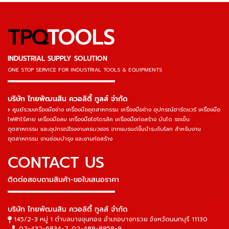
TPQ
TOOLS
INDUSTRIAL SUPPLY SOLUTION
ONE STOP SERVICE
FOR INDUSTRIAL TOOLS & EQUIPMENTS
▬▬▬▬▬▬▬▬▬▬▬▬▬▬▬
บริษัท ไทยพัฒนสิน ควอลิตี้ ทูลส์ จำกัด
ศูนย์รวมเครื่องมือช่าง เครื่องมืออุตสาหกรรม เครื่องมือช่าง อุปกรณ์ฮาร์ดแวร์ เครื่องมือ
ไฟฟ้าไร้สาย เครื่องมือลม เครื่องมือไฮโดรลิค เครื่องมือก่อสร้าง บันได รถเข็น
อุตสาหกรรม และอุปกรณ์โรงงานครบวงจร จากแบรนด์ชั้นนำระดับโลก สำหรับงาน
อุตสาหกรรม งานซ่อมบำรุง และงานก่อสร้าง
CONTACT US
ติดต่อสอบถามสินค้า-ขอใบเสนอราคา
▬▬▬▬▬▬▬▬▬▬▬▬▬▬▬
บริษัท ไทยพัฒนสิน ควอลิตี้ ทูลส์ จำกัด
145/2-3 หมู่ 1 ตำบลบางขุนกอง อำเภอบางกรวย จังหวัดนนทบุรี 11130
02-432-6834-7
,
02-489-8958-9