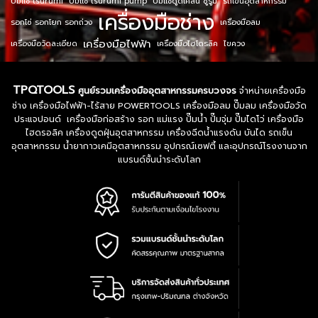
ปั๊มแช่ tsurumi
ปั๊มแช่ tsurumi pump
ปั๊มแช่ดูดโคลน ซูรูมิ
รถเข็นอุตสาหกรรม
เครื่องมือช่าง
รอกโซ่ รอกโยก รอกถ่วง
เครื่องมือลม
เครื่องมือไฟฟ้า
เครื่องมือวัดละเอียด
เครื่องมือไฮโดรลิค
ไขควง
TPQTOOLS
ศูนย์รวมเครื่องมืออุตสาหกรรมครบวงจร
จำหน่ายเครื่องมือ
ช่าง เครื่องมือไฟฟ้า-ไร้สาย POWERTOOLS เครื่องมือลม ปั๊มลม เครื่องมือวัด
ประแจปอนด์ เครื่องมือก่อสร้าง รอก แม่แรง ปั๊มน้ำ ปั๊มจุ่ม ปั๊มไดโว่ เครื่องมือ
ไฮดรอลิค เครื่องดูดฝุ่นอุตสาหกรรม เครื่องฉีดน้ำแรงดัน บันได รถเข็น
อุตสาหกรรม น้ำยากาวเคมีอุตสาหกรรม อุปกรณ์เซฟตี้ และอุปกรณ์โรงงานจาก
แบรนด์ชั้นนำระดับโลก