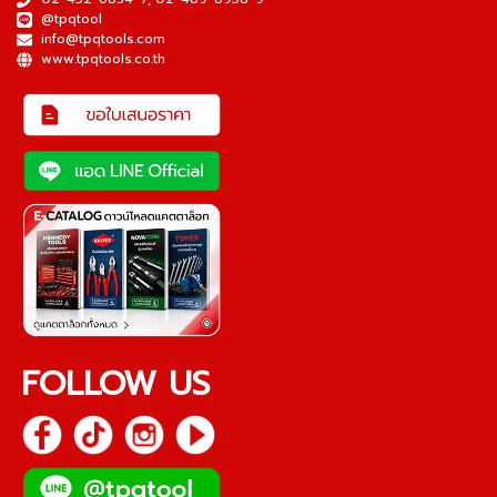
@tpqtool
info@tpqtools.com
www.tpqtools.co.th
FOLLOW US