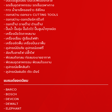
• ปันไดอลูมิเนียม บันไดไฟเบอร์กลาส
• รถเข็นอุตสาหกรรม รถเข็นเฉพาะทาง
• กาว น้ำยาเช็ครอยร้าว ซิลิโคน
• ดอกสว่าน ดอกเจาะ CUTTING TOOLS
• ดอกสว่าน-ดอกเจียร์คาร์ไบท์
• ดอกต๊าป ดายต๊าป ด้ามต๊าป
• ปั๊มน้ำ ปั๊มจุ่ม ปั๊มไดโว่ ปั๊มสูบน้ำทุกชนิด
• เครื่องมือวัดภาคสนาม
• เครื่องเชื่อม ตู้เชื่อมไฟฟ้า
• เครื่องขัดพื้น เครื่องปั่นเงาพื้น
• อุปกรณ์นิรภัย อุปกรณ์เซฟตี้
• ล้อเก็บสายไฟ ปลั๊กไฟ
• พัดลมถังกลม ท่อลมระบายอากาศ
• พัดลมอุตสาหกรรม พัดลมโรงงาน
• อุปกรณ์แพ็คสินค้า
• อุปกรณ์แผ่นขัด ตัด เจียร์
แบรนด์ยอดนิยม
• BARCO
• BOSCH
• DEVCON
• DEWALT
• ELEPHANT