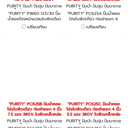
PURITY ปั๊มน้ำ ปั๊มจุ่ม ปั๊มบาดาล
PURITY ปั๊มน้ำ ปั๊มจุ่ม ปั๊มบาดาล
ปั๊มอื่นๆ PW80-125/30
ปั๊มอื่นๆ PC625A
"PURITY" PW80-125/30 ปั๊ม
"PURITY" PC625A ปั๊มน้ำหอย
น้ำหอยโข่งหน้าแปลนใบพัดเดียว
โข่งใบพัดเดียว ท่อเข้าออก 4
ท่อ 3 นิ้ว 4 แรง 380V
นิ้ว 10 แรง 380V ใบพัดเหล็ก
เปรียบเทียบ
เปรียบเทียบ
Flanged Centrifugal Pump -
หล่อ Thread Port
Italy Standard (Pedrollo
Centrifugal Pump - Italy
Type)
Standard (Pedrollo Type)
"PURITY" PC625B ปั๊มน้ำหอย
"PURITY" PC625C ปั๊มน้ำหอย
โข่งใบพัดเดียว ท่อเข้าออก 4 นิ้ว
โข่งใบพัดเดียว ท่อเข้าออก 4 นิ้ว
7.5 แรง 380V ใบพัดเหล็กหล่อ
5.5 แรง 380V ใบพัดเหล็กหล่อ
PURITY ปั๊มน้ำ ปั๊มจุ่ม ปั๊มบาดาล
PURITY ปั๊มน้ำ ปั๊มจุ่ม ปั๊มบาดาล
ปั๊มอื่นๆ PC625B
ปั๊มอื่นๆ PC625C