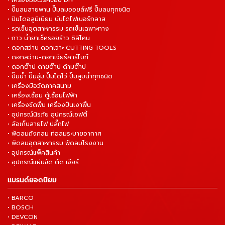
• เครื่องมือเวิร์คช็อป DIY
• ปั๊มลมสายพาน ปั๊มลมออยล์ฟรี ปั๊มลมทุกชนิด
• ปันไดอลูมิเนียม บันไดไฟเบอร์กลาส
• รถเข็นอุตสาหกรรม รถเข็นเฉพาะทาง
• กาว น้ำยาเช็ครอยร้าว ซิลิโคน
• ดอกสว่าน ดอกเจาะ CUTTING TOOLS
• ดอกสว่าน-ดอกเจียร์คาร์ไบท์
• ดอกต๊าป ดายต๊าป ด้ามต๊าป
• ปั๊มน้ำ ปั๊มจุ่ม ปั๊มไดโว่ ปั๊มสูบน้ำทุกชนิด
• เครื่องมือวัดภาคสนาม
• เครื่องเชื่อม ตู้เชื่อมไฟฟ้า
• เครื่องขัดพื้น เครื่องปั่นเงาพื้น
• อุปกรณ์นิรภัย อุปกรณ์เซฟตี้
• ล้อเก็บสายไฟ ปลั๊กไฟ
• พัดลมถังกลม ท่อลมระบายอากาศ
• พัดลมอุตสาหกรรม พัดลมโรงงาน
• อุปกรณ์แพ็คสินค้า
• อุปกรณ์แผ่นขัด ตัด เจียร์
แบรนด์ยอดนิยม
• BARCO
• BOSCH
• DEVCON