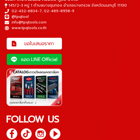
145/2-3 หมู่ 1 ตำบลบางขุนกอง อำเภอบางกรวย จังหวัดนนทบุรี 11130
02-432-6834-7
,
02-489-8958-9
@tpqtool
info@tpqtools.com
www.tpqtools.co.th
FOLLOW US