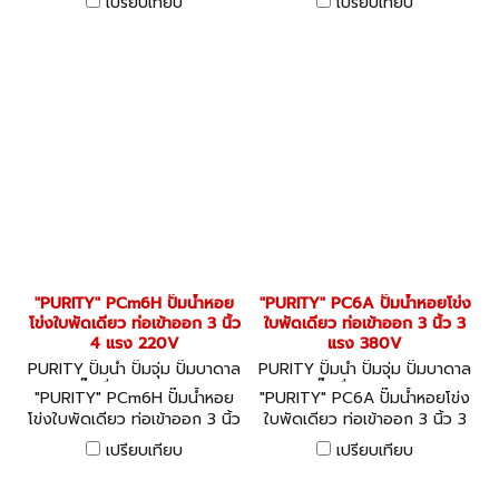
เปรียบเทียบ
เปรียบเทียบ
Thread Port Centrifugal
Thread Port Centrifugal
Pump - Italy Standard
Pump - Italy Standard
(Pedrollo Type)
(Pedrollo Type)
"PURITY" PCm6H ปั๊มน้ำหอย
"PURITY" PC6A ปั๊มน้ำหอยโข่ง
โข่งใบพัดเดียว ท่อเข้าออก 3 นิ้ว
ใบพัดเดียว ท่อเข้าออก 3 นิ้ว 3
4 แรง 220V
แรง 380V
PURITY ปั๊มน้ำ ปั๊มจุ่ม ปั๊มบาดาล
PURITY ปั๊มน้ำ ปั๊มจุ่ม ปั๊มบาดาล
ปั๊มอื่นๆ PCm6H
ปั๊มอื่นๆ PC6A
"PURITY" PCm6H ปั๊มน้ำหอย
"PURITY" PC6A ปั๊มน้ำหอยโข่ง
โข่งใบพัดเดียว ท่อเข้าออก 3 นิ้ว
ใบพัดเดียว ท่อเข้าออก 3 นิ้ว 3
4 แรง 220V Thread Port
แรง 380V Thread Port
เปรียบเทียบ
เปรียบเทียบ
Centrifugal Pump - Italy
Centrifugal Pump - Italy
Standard (Pedrollo Type)
Standard (Pedrollo Type)