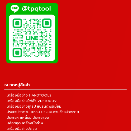
หมวดหมู่สินค้า
• เครื่องมือช่าง HANDTOOLS
• เครื่องมือช่างไฟฟ้า VDE1000V
• เครื่องมือช่างยุโรป แบรนด์พรีเมี่ยม
• ประแจปากตาย-แหวน ประแจแหวนข้างปากตาย
• ประแจหกเหลี่ยม ประแจแอล
• บล็อกชุด เครื่องมือช่าง
• เครื่องมือช่างจัดชุด