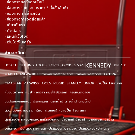
• ช่องทางสั่งซื้อออนไลน์
• ช่องทางขอใบเสนอราคา / สั่งซื้อสินค้า
• ช่องทางการชำระเงิน
• ช่องทางการจัดส่งสินค้า
• เกี่ยวกับเรา
• ติดต่อเรา
• แผนที่เว็บไซต์
• เว็บไซต์ในเครือ
คำยอดนิยม
KENNEDY
BOSCH
CUTTING TOOLS
FORCE
G.558
G.582
KNIPEX
MAKITA
MILWAUKEE
milwaukeethailand
milwaukeetools
OKURA
OMASTAR
PB SWISS TOOLS
RIDGID
STANLEY
UNIOR
ขายปั๊ม Tsurumi
คีมชนิดต่างๆ
คีมย้ำหางปลา คีมย้ำไฮโดรลิค
ค้อนชนิดต่างๆ
ชุดประแจหกเหลี่ยม ประแจแอล
ดอกต๊าป ดายต๊าป ด้ามต๊าป
ตัวแทนจำหน่ายประเทศไทย
ตัวแทนจำหน่ายปั๊ม Tsurumi
ตู้เครื่องมือ กล่อง-กระเป๋าเครื่องมือช่าง
น้ำยาเคมี น้ำยาทำความสะอาด ซิลิโคน
บล็อกชุด
บันไดอุตสาหกรรม
ประแจชุด
ประแจชุด ประแจแหวน-ปากตาย