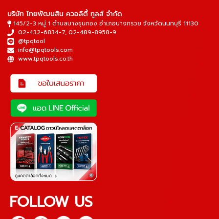
บริษัท ไทยพัฒนสิน ควอลิตี้ ทูลส์ จำกัด
145/2-3 หมู่ 1 ตำบลบางขุนกอง อำเภอบางกรวย จังหวัดนนทบุรี 11130
02-432-6834-7
,
02-489-8958-9
@tpqtool
info@tpqtools.com
www.tpqtools.co.th
FOLLOW US