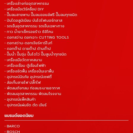
• เครื่องล้างท่ออุตสาหกรรม
• เครื่องมือเวิร์คช็อป DIY
• ปั๊มลมสายพาน ปั๊มลมออยล์ฟรี ปั๊มลมทุกชนิด
• ปันไดอลูมิเนียม บันไดไฟเบอร์กลาส
• รถเข็นอุตสาหกรรม รถเข็นเฉพาะทาง
• กาว น้ำยาเช็ครอยร้าว ซิลิโคน
• ดอกสว่าน ดอกเจาะ CUTTING TOOLS
• ดอกสว่าน-ดอกเจียร์คาร์ไบท์
• ดอกต๊าป ดายต๊าป ด้ามต๊าป
• ปั๊มน้ำ ปั๊มจุ่ม ปั๊มไดโว่ ปั๊มสูบน้ำทุกชนิด
• เครื่องมือวัดภาคสนาม
• เครื่องเชื่อม ตู้เชื่อมไฟฟ้า
• เครื่องขัดพื้น เครื่องปั่นเงาพื้น
• อุปกรณ์นิรภัย อุปกรณ์เซฟตี้
• ล้อเก็บสายไฟ ปลั๊กไฟ
• พัดลมถังกลม ท่อลมระบายอากาศ
• พัดลมอุตสาหกรรม พัดลมโรงงาน
• อุปกรณ์แพ็คสินค้า
• อุปกรณ์แผ่นขัด ตัด เจียร์
แบรนด์ยอดนิยม
• BARCO
• BOSCH