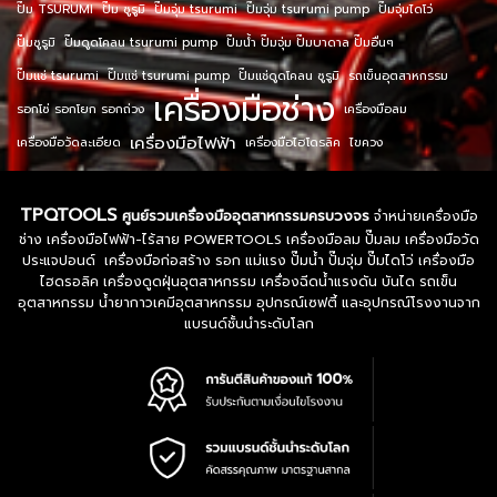
ปั๊ม TSURUMI
ปั๊ม ซูรูมิ
ปั๊มจุ่ม tsurumi
ปั๊มจุ่ม tsurumi pump
ปั๊มจุ่มไดโว่
ปั๊มซูรูมิ
ปั๊มดูดโคลน tsurumi pump
ปั๊มน้ำ ปั๊มจุ่ม ปั๊มบาดาล ปั๊มอื่นๆ
ปั๊มแช่ tsurumi
ปั๊มแช่ tsurumi pump
ปั๊มแช่ดูดโคลน ซูรูมิ
รถเข็นอุตสาหกรรม
เครื่องมือช่าง
รอกโซ่ รอกโยก รอกถ่วง
เครื่องมือลม
เครื่องมือไฟฟ้า
เครื่องมือวัดละเอียด
เครื่องมือไฮโดรลิค
ไขควง
TPQTOOLS
ศูนย์รวมเครื่องมืออุตสาหกรรมครบวงจร
จำหน่ายเครื่องมือ
ช่าง เครื่องมือไฟฟ้า-ไร้สาย POWERTOOLS เครื่องมือลม ปั๊มลม เครื่องมือวัด
ประแจปอนด์ เครื่องมือก่อสร้าง รอก แม่แรง ปั๊มน้ำ ปั๊มจุ่ม ปั๊มไดโว่ เครื่องมือ
ไฮดรอลิค เครื่องดูดฝุ่นอุตสาหกรรม เครื่องฉีดน้ำแรงดัน บันได รถเข็น
อุตสาหกรรม น้ำยากาวเคมีอุตสาหกรรม อุปกรณ์เซฟตี้ และอุปกรณ์โรงงานจาก
แบรนด์ชั้นนำระดับโลก