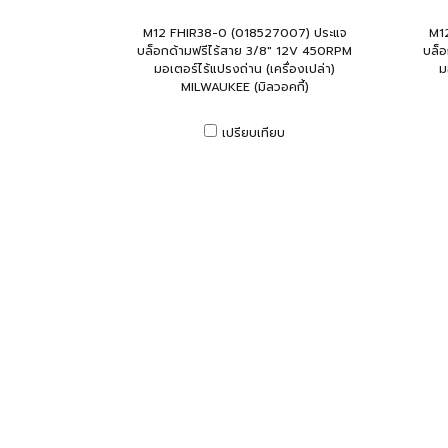
M12 FHIR38-0 (018527007) ประแจ
M1
บล็อกด้ามฟรีไร้สาย 3/8" 12V 450RPM
บล็
มอเตอร์ไร้แปรงถ่าน (เครื่องเปล่า)
ม
MILWAUKEE (มิลวอคกี้)
เปรียบเทียบ