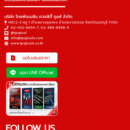
▬▬▬▬▬▬▬▬▬▬▬▬▬▬▬
บริษัท ไทยพัฒนสิน ควอลิตี้ ทูลส์ จำกัด
145/2-3 หมู่ 1 ตำบลบางขุนกอง อำเภอบางกรวย จังหวัดนนทบุรี 11130
02-432-6834-7
,
02-489-8958-9
@tpqtool
info@tpqtools.com
www.tpqtools.co.th
FOLLOW US