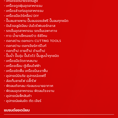
• เครื่องฉีดน้ำแรงดันสูง
• เครื่องดูดฝุ่นอุตสาหกรรม
• เครื่องล้างท่ออุตสาหกรรม
• เครื่องมือเวิร์คช็อป DIY
• ปั๊มลมสายพาน ปั๊มลมออยล์ฟรี ปั๊มลมทุกชนิด
• ปันไดอลูมิเนียม บันไดไฟเบอร์กลาส
• รถเข็นอุตสาหกรรม รถเข็นเฉพาะทาง
• กาว น้ำยาเช็ครอยร้าว ซิลิโคน
• ดอกสว่าน ดอกเจาะ CUTTING TOOLS
• ดอกสว่าน-ดอกเจียร์คาร์ไบท์
• ดอกต๊าป ดายต๊าป ด้ามต๊าป
• ปั๊มน้ำ ปั๊มจุ่ม ปั๊มไดโว่ ปั๊มสูบน้ำทุกชนิด
• เครื่องมือวัดภาคสนาม
• เครื่องเชื่อม ตู้เชื่อมไฟฟ้า
• เครื่องขัดพื้น เครื่องปั่นเงาพื้น
• อุปกรณ์นิรภัย อุปกรณ์เซฟตี้
• ล้อเก็บสายไฟ ปลั๊กไฟ
• พัดลมถังกลม ท่อลมระบายอากาศ
• พัดลมอุตสาหกรรม พัดลมโรงงาน
• อุปกรณ์แพ็คสินค้า
• อุปกรณ์แผ่นขัด ตัด เจียร์
แบรนด์ยอดนิยม