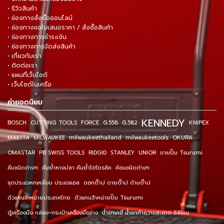
• รีวิวสินค้า
• ช่องทางสั่งซื้อออนไลน์
• ช่องทางขอใบเสนอราคา / สั่งซื้อสินค้า
• ช่องทางการชำระเงิน
• ช่องทางการจัดส่งสินค้า
• เกี่ยวกับเรา
• ติดต่อเรา
• แผนที่เว็บไซต์
• เว็บไซต์ในเครือ
คำยอดนิยม
KENNEDY
BOSCH
CUTTING TOOLS
FORCE
G.558
G.582
KNIPEX
MAKITA
MILWAUKEE
milwaukeethailand
milwaukeetools
OKURA
OMASTAR
PB SWISS TOOLS
RIDGID
STANLEY
UNIOR
ขายปั๊ม Tsurumi
คีมชนิดต่างๆ
คีมย้ำหางปลา คีมย้ำไฮโดรลิค
ค้อนชนิดต่างๆ
ชุดประแจหกเหลี่ยม ประแจแอล
ดอกต๊าป ดายต๊าป ด้ามต๊าป
ตัวแทนจำหน่ายประเทศไทย
ตัวแทนจำหน่ายปั๊ม Tsurumi
ตู้เครื่องมือ กล่อง-กระเป๋าเครื่องมือช่าง
น้ำยาเคมี น้ำยาทำความสะอาด ซิลิโคน