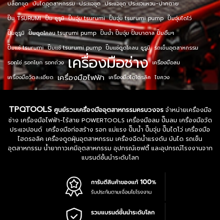
บล็อกชุด
บันไดอุตสาหกรรม
ประแจชุด
ประแจชุด ประแจแหวน-ปากตาย
ปั๊ม TSURUMI
ปั๊ม ซูรูมิ
ปั๊มจุ่ม tsurumi
ปั๊มจุ่ม tsurumi pump
ปั๊มจุ่มไดโว่
ปั๊มซูรูมิ
ปั๊มดูดโคลน tsurumi pump
ปั๊มน้ำ ปั๊มจุ่ม ปั๊มบาดาล ปั๊มอื่นๆ
ปั๊มแช่ tsurumi
ปั๊มแช่ tsurumi pump
ปั๊มแช่ดูดโคลน ซูรูมิ
รถเข็นอุตสาหกรรม
เครื่องมือช่าง
รอกโซ่ รอกโยก รอกถ่วง
เครื่องมือลม
เครื่องมือไฟฟ้า
เครื่องมือวัดละเอียด
เครื่องมือไฮโดรลิค
ไขควง
TPQTOOLS
ศูนย์รวมเครื่องมืออุตสาหกรรมครบวงจร
จำหน่ายเครื่องมือ
ช่าง เครื่องมือไฟฟ้า-ไร้สาย POWERTOOLS เครื่องมือลม ปั๊มลม เครื่องมือวัด
ประแจปอนด์ เครื่องมือก่อสร้าง รอก แม่แรง ปั๊มน้ำ ปั๊มจุ่ม ปั๊มไดโว่ เครื่องมือ
ไฮดรอลิค เครื่องดูดฝุ่นอุตสาหกรรม เครื่องฉีดน้ำแรงดัน บันได รถเข็น
อุตสาหกรรม น้ำยากาวเคมีอุตสาหกรรม อุปกรณ์เซฟตี้ และอุปกรณ์โรงงานจาก
แบรนด์ชั้นนำระดับโลก