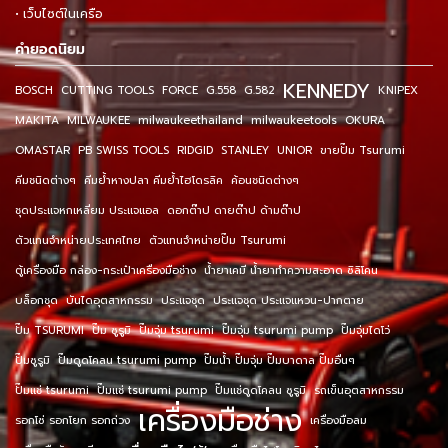
• เว็บไซต์ในเครือ
คำยอดนิยม
KENNEDY
BOSCH
CUTTING TOOLS
FORCE
G.558
G.582
KNIPEX
MAKITA
MILWAUKEE
milwaukeethailand
milwaukeetools
OKURA
OMASTAR
PB SWISS TOOLS
RIDGID
STANLEY
UNIOR
ขายปั๊ม Tsurumi
คีมชนิดต่างๆ
คีมย้ำหางปลา คีมย้ำไฮโดรลิค
ค้อนชนิดต่างๆ
ชุดประแจหกเหลี่ยม ประแจแอล
ดอกต๊าป ดายต๊าป ด้ามต๊าป
ตัวแทนจำหน่ายประเทศไทย
ตัวแทนจำหน่ายปั๊ม Tsurumi
ตู้เครื่องมือ กล่อง-กระเป๋าเครื่องมือช่าง
น้ำยาเคมี น้ำยาทำความสะอาด ซิลิโคน
บล็อกชุด
บันไดอุตสาหกรรม
ประแจชุด
ประแจชุด ประแจแหวน-ปากตาย
ปั๊ม TSURUMI
ปั๊ม ซูรูมิ
ปั๊มจุ่ม tsurumi
ปั๊มจุ่ม tsurumi pump
ปั๊มจุ่มไดโว่
ปั๊มซูรูมิ
ปั๊มดูดโคลน tsurumi pump
ปั๊มน้ำ ปั๊มจุ่ม ปั๊มบาดาล ปั๊มอื่นๆ
ปั๊มแช่ tsurumi
ปั๊มแช่ tsurumi pump
ปั๊มแช่ดูดโคลน ซูรูมิ
รถเข็นอุตสาหกรรม
เครื่องมือช่าง
รอกโซ่ รอกโยก รอกถ่วง
เครื่องมือลม