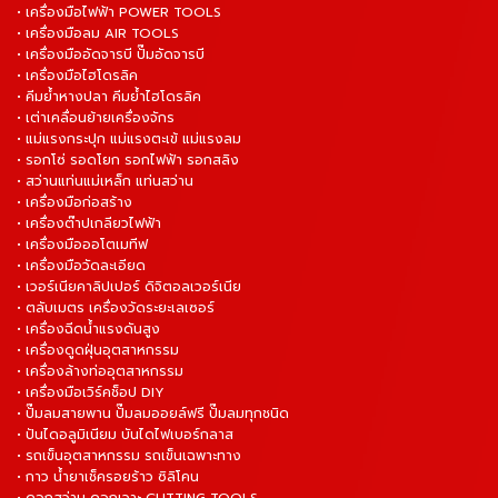
• เครื่องมือไฟฟ้า POWER TOOLS
• เครื่องมือลม AIR TOOLS
• เครื่องมืออัดจารบี ปั๊มอัดจารบี
• เครื่องมือไฮโดรลิค
• คีมย้ำหางปลา คีมย้ำไฮโดรลิค
• เต่าเคลื่อนย้ายเครื่องจักร
• แม่แรงกระปุก แม่แรงตะเข้ แม่แรงลม
• รอกโซ่ รอดโยก รอกไฟฟ้า รอกสลิง
• สว่านแท่นแม่เหล็ก แท่นสว่าน
• เครื่องมือก่อสร้าง
• เครื่องต๊าปเกลียวไฟฟ้า
• เครื่องมือออโตเมทีฟ
• เครื่องมือวัดละเอียด
• เวอร์เนียคาลิปเปอร์ ดิจิตอลเวอร์เนีย
• ตลับเมตร เครื่องวัดระยะเลเซอร์
• เครื่องฉีดน้ำแรงดันสูง
• เครื่องดูดฝุ่นอุตสาหกรรม
• เครื่องล้างท่ออุตสาหกรรม
• เครื่องมือเวิร์คช็อป DIY
• ปั๊มลมสายพาน ปั๊มลมออยล์ฟรี ปั๊มลมทุกชนิด
• ปันไดอลูมิเนียม บันไดไฟเบอร์กลาส
• รถเข็นอุตสาหกรรม รถเข็นเฉพาะทาง
• กาว น้ำยาเช็ครอยร้าว ซิลิโคน