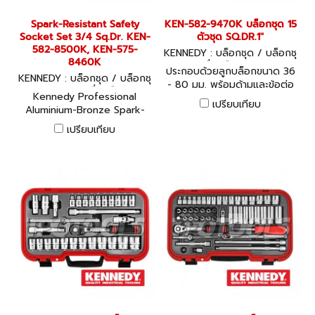
in many industrial
applications such as
Spark-Resistant Safety
KEN-582-9470K บล็อกชุด 15
petroleum and chemical
Socket Set 3/4 Sq.Dr. KEN-
ตัวชุด SQ.DR.1"
manufacturing, spray booth
582-8500K, KEN-575-
KENNEDY : บล็อกชุด / บล็อกชุ
operations, the marine
8460K
ดพร้อมเครื่องมือ KEN-582-94
industry, the mining
ประกอบด้วยลูกบล็อกขนาด 36
KENNEDY : บล็อกชุด / บล็อกชุ
70K
industry, the paper
- 80 มม. พร้อมด้ามและข้อต่อ
ดพร้อมเครื่องมือ
industries, or any location
Kennedy Professional
ในชุด
เปรียบเทียบ
where flammable vapours
Aluminium-Bronze Spark-
or combustible residues are
Resistant Safety Tools:
เปรียบเทียบ
present. - Aluminium-
Socket Set 3/4” Square
bronze spark resistant
Drive Spark-resistant tools
safety tools are
are used to eliminate the
manufactured to 25HRC
chances of accidental fires
and offer a breaking strain
or explosions in potentially
of 75 - 85kgf/mm2. -
combustible or explosive
Beryllium Copper are
environments. They resist
manufactured to 30-10HRC
the sparks that a standard
and offer a breaking strain
tool could potentially
of 1117 N/m - 1236 N/m.
create when striking hard
Spark-resistant tools must
surfaces. The use of spark
be maintained with special
resistant tools is essential
care. Frequent cleaning/re-
in many industrial
dressing to remove ferrous
applications such as