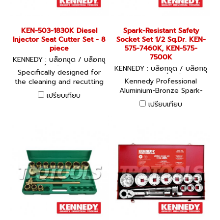
KEN-503-1830K Diesel
Spark-Resistant Safety
Injector Seat Cutter Set - 8
Socket Set 1/2 Sq.Dr. KEN-
piece
575-7460K, KEN-575-
7500K
KENNEDY : บล็อกชุด / บล็อกชุ
ดพร้อมเครื่องมือ KEN-503-18
KENNEDY : บล็อกชุด / บล็อกชุ
Specifically designed for
30K
ดพร้อมเครื่องมือ
Kennedy Professional
the cleaning and recutting
Aluminium-Bronze Spark-
of injector seats. For use
เปรียบเทียบ
Resistant Safety Tools:
with Bosch, Delphi, Iveco,
เปรียบเทียบ
Socket Set 1/2” Square
Fiat and other universal
Drive Spark-resistant tools
applications. Includes: five
are used to eliminate the
cutting reamers, pilot post,
chances of accidental fires
T-bar and a hexagon key.
or explosions in potentially
combustible or explosive
environments. They resist
the sparks that a standard
tool could potentially
create when striking hard
surfaces. The use of spark
resistant tools is essential