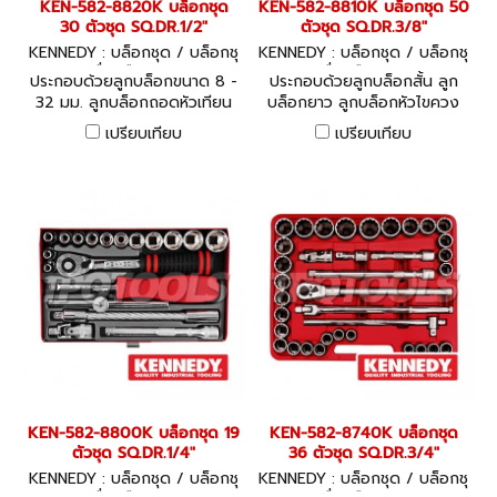
KEN-582-8820K บล็อกชุด
KEN-582-8810K บล็อกชุด 50
particles or contaminants,
petroleum and chemical
30 ตัวชุด SQ.DR.1/2"
ตัวชุด SQ.DR.3/8"
which may impair the spark-
manufacturing, spray booth
KENNEDY : บล็อกชุด / บล็อกชุ
KENNEDY : บล็อกชุด / บล็อกชุ
resistant properties, is
operations, the marine
ดพร้อมเครื่องมือ KEN-582-88
ดพร้อมเครื่องมือ KEN-582-88
essential.
industry, the mining
ประกอบด้วยลูกบล็อกขนาด 8 -
ประกอบด้วยลูกบล็อกสั้น ลูก
20K
10K
industry, the paper
32 มม. ลูกบล็อกถอดหัวเทียน
บล็อกยาว ลูกบล็อกหัวไขควง
industries, or any location
พร้อมด้ามและข้อต่อในชุด 30
หัวหกเหลี่ยม พร้อมด้ามและข้อ
เปรียบเทียบ
เปรียบเทียบ
where flammable vapours
ชิ้น
ต่อในชุด 50 ชิ้น
or combustible residues are
present. - Aluminium-
bronze spark resistant
safety tools are
manufactured to 25HRC
and offer a breaking strain
of 75 - 85kgf/mm2. -
Beryllium Copper are
manufactured to 30-10HRC
and offer a breaking strain
of 1117 N/m - 1236 N/m.
Spark-resistant tools must
be maintained with special
KEN-582-8800K บล็อกชุด 19
KEN-582-8740K บล็อกชุด
care. Frequent cleaning/re-
ตัวชุด SQ.DR.1/4"
36 ตัวชุด SQ.DR.3/4"
dressing to remove ferrous
particles or contaminants,
KENNEDY : บล็อกชุด / บล็อกชุ
KENNEDY : บล็อกชุด / บล็อกชุ