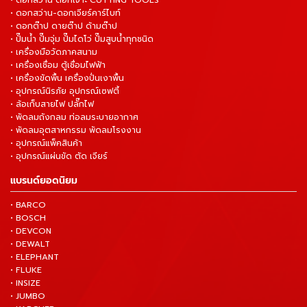
• ดอกสว่าน ดอกเจาะ CUTTING TOOLS
• ดอกสว่าน-ดอกเจียร์คาร์ไบท์
• ดอกต๊าป ดายต๊าป ด้ามต๊าป
• ปั๊มน้ำ ปั๊มจุ่ม ปั๊มไดโว่ ปั๊มสูบน้ำทุกชนิด
• เครื่องมือวัดภาคสนาม
• เครื่องเชื่อม ตู้เชื่อมไฟฟ้า
• เครื่องขัดพื้น เครื่องปั่นเงาพื้น
• อุปกรณ์นิรภัย อุปกรณ์เซฟตี้
• ล้อเก็บสายไฟ ปลั๊กไฟ
• พัดลมถังกลม ท่อลมระบายอากาศ
• พัดลมอุตสาหกรรม พัดลมโรงงาน
• อุปกรณ์แพ็คสินค้า
• อุปกรณ์แผ่นขัด ตัด เจียร์
แบรนด์ยอดนิยม
• BARCO
• BOSCH
• DEVCON
• DEWALT
• ELEPHANT
• FLUKE
• INSIZE
• JUMBO