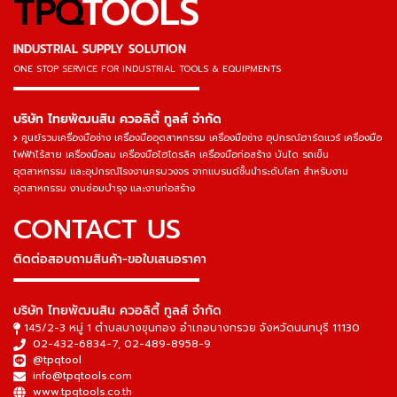
TPQ
TOOLS
INDUSTRIAL SUPPLY SOLUTION
ONE STOP SERVICE
FOR INDUSTRIAL TOOLS & EQUIPMENTS
▬▬▬▬▬▬▬▬▬▬▬▬▬▬▬
บริษัท ไทยพัฒนสิน ควอลิตี้ ทูลส์ จำกัด
ศูนย์รวมเครื่องมือช่าง เครื่องมืออุตสาหกรรม เครื่องมือช่าง อุปกรณ์ฮาร์ดแวร์ เครื่องมือ
ไฟฟ้าไร้สาย เครื่องมือลม เครื่องมือไฮโดรลิค เครื่องมือก่อสร้าง บันได รถเข็น
อุตสาหกรรม และอุปกรณ์โรงงานครบวงจร จากแบรนด์ชั้นนำระดับโลก สำหรับงาน
อุตสาหกรรม งานซ่อมบำรุง และงานก่อสร้าง
CONTACT US
ติดต่อสอบถามสินค้า-ขอใบเสนอราคา
▬▬▬▬▬▬▬▬▬▬▬▬▬▬▬
บริษัท ไทยพัฒนสิน ควอลิตี้ ทูลส์ จำกัด
145/2-3 หมู่ 1 ตำบลบางขุนกอง อำเภอบางกรวย จังหวัดนนทบุรี 11130
02-432-6834-7
,
02-489-8958-9
@tpqtool
info@tpqtools.com
www.tpqtools.co.th