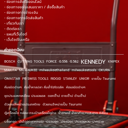
• ช่องทางสั่งซื้อออนไลน์
• ช่องทางขอใบเสนอราคา / สั่งซื้อสินค้า
• ช่องทางการชำระเงิน
• ช่องทางการจัดส่งสินค้า
• เกี่ยวกับเรา
• ติดต่อเรา
• แผนที่เว็บไซต์
• เว็บไซต์ในเครือ
คำยอดนิยม
KENNEDY
BOSCH
CUTTING TOOLS
FORCE
G.558
G.582
KNIPEX
MAKITA
MILWAUKEE
milwaukeethailand
milwaukeetools
OKURA
OMASTAR
PB SWISS TOOLS
RIDGID
STANLEY
UNIOR
ขายปั๊ม Tsurumi
คีมชนิดต่างๆ
คีมย้ำหางปลา คีมย้ำไฮโดรลิค
ค้อนชนิดต่างๆ
ชุดประแจหกเหลี่ยม ประแจแอล
ดอกต๊าป ดายต๊าป ด้ามต๊าป
ตัวแทนจำหน่ายประเทศไทย
ตัวแทนจำหน่ายปั๊ม Tsurumi
ตู้เครื่องมือ กล่อง-กระเป๋าเครื่องมือช่าง
น้ำยาเคมี น้ำยาทำความสะอาด ซิลิโคน
บล็อกชุด
บันไดอุตสาหกรรม
ประแจชุด
ประแจชุด ประแจแหวน-ปากตาย