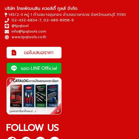
บริษัท ไทยพัฒนสิน ควอลิตี้ ทูลส์ จำกัด
145/2-3 หมู่ 1 ตำบลบางขุนกอง อำเภอบางกรวย จังหวัดนนทบุรี 11130
02-432-6834-7
,
02-489-8958-9
@tpqtool
info@tpqtools.com
www.tpqtools.co.th
FOLLOW US