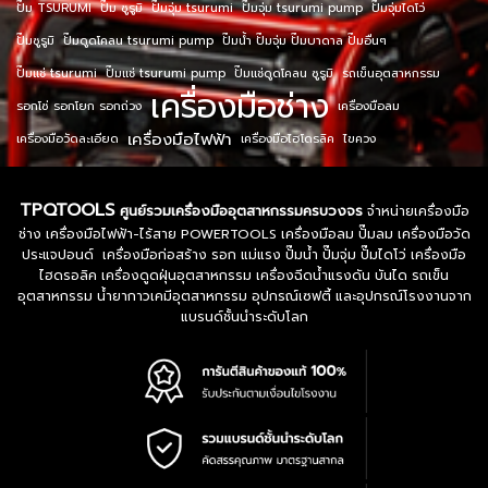
ปั๊ม TSURUMI
ปั๊ม ซูรูมิ
ปั๊มจุ่ม tsurumi
ปั๊มจุ่ม tsurumi pump
ปั๊มจุ่มไดโว่
ปั๊มซูรูมิ
ปั๊มดูดโคลน tsurumi pump
ปั๊มน้ำ ปั๊มจุ่ม ปั๊มบาดาล ปั๊มอื่นๆ
ปั๊มแช่ tsurumi
ปั๊มแช่ tsurumi pump
ปั๊มแช่ดูดโคลน ซูรูมิ
รถเข็นอุตสาหกรรม
เครื่องมือช่าง
รอกโซ่ รอกโยก รอกถ่วง
เครื่องมือลม
เครื่องมือไฟฟ้า
เครื่องมือวัดละเอียด
เครื่องมือไฮโดรลิค
ไขควง
TPQTOOLS
ศูนย์รวมเครื่องมืออุตสาหกรรมครบวงจร
จำหน่ายเครื่องมือ
ช่าง เครื่องมือไฟฟ้า-ไร้สาย POWERTOOLS เครื่องมือลม ปั๊มลม เครื่องมือวัด
ประแจปอนด์ เครื่องมือก่อสร้าง รอก แม่แรง ปั๊มน้ำ ปั๊มจุ่ม ปั๊มไดโว่ เครื่องมือ
ไฮดรอลิค เครื่องดูดฝุ่นอุตสาหกรรม เครื่องฉีดน้ำแรงดัน บันได รถเข็น
อุตสาหกรรม น้ำยากาวเคมีอุตสาหกรรม อุปกรณ์เซฟตี้ และอุปกรณ์โรงงานจาก
แบรนด์ชั้นนำระดับโลก