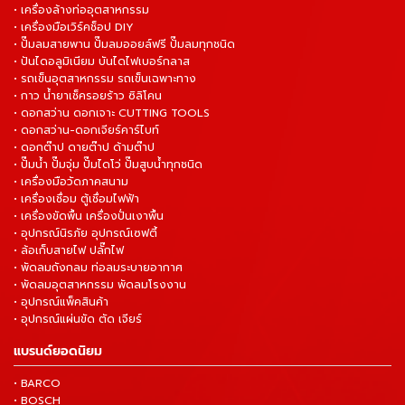
• เครื่องล้างท่ออุตสาหกรรม
• เครื่องมือเวิร์คช็อป DIY
• ปั๊มลมสายพาน ปั๊มลมออยล์ฟรี ปั๊มลมทุกชนิด
• ปันไดอลูมิเนียม บันไดไฟเบอร์กลาส
• รถเข็นอุตสาหกรรม รถเข็นเฉพาะทาง
• กาว น้ำยาเช็ครอยร้าว ซิลิโคน
• ดอกสว่าน ดอกเจาะ CUTTING TOOLS
• ดอกสว่าน-ดอกเจียร์คาร์ไบท์
• ดอกต๊าป ดายต๊าป ด้ามต๊าป
• ปั๊มน้ำ ปั๊มจุ่ม ปั๊มไดโว่ ปั๊มสูบน้ำทุกชนิด
• เครื่องมือวัดภาคสนาม
• เครื่องเชื่อม ตู้เชื่อมไฟฟ้า
• เครื่องขัดพื้น เครื่องปั่นเงาพื้น
• อุปกรณ์นิรภัย อุปกรณ์เซฟตี้
• ล้อเก็บสายไฟ ปลั๊กไฟ
• พัดลมถังกลม ท่อลมระบายอากาศ
• พัดลมอุตสาหกรรม พัดลมโรงงาน
• อุปกรณ์แพ็คสินค้า
• อุปกรณ์แผ่นขัด ตัด เจียร์
แบรนด์ยอดนิยม
• BARCO
• BOSCH