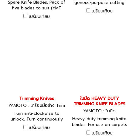
Spare Knife Blades. Pack of
general-purpose cutting
five blades to suit (YMT
and trimming applications.
เปรียบเทียบ
-537-1500K) folding knife.
Spring blade mechanism
เปรียบเทียบ
automatically locks the
blade in open or closed
position. Two blades can be
stored in the body. Can be
fitted to key ring.
Trimming Knives
ใบมีด HEAVY DUTY
TRIMMING KNIFE BLADES
YAMOTO : เครื่องมือช่าง Trim
ming Knives
YAMOTO : ใบมีด
Turn anti-clockwise to
Heavy-duty trimming knife
unlock. Turn continuously
blades. For use on carpets
to disassemble for blade
เปรียบเทียบ
and vinyl etc.
change.
เปรียบเทียบ