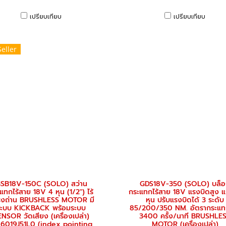
เปรียบเทียบ
เปรียบเทียบ
Seller
SB18V-150C (SOLO) สว่าน
GDS18V-350 (SOLO) บล็
แทกไร้สาย 18V 4 หุน (1/2") ไร้
กระแทกไร้สาย 18V แรงบิดสูง 
งถ่าน BRUSHLESS MOTOR มี
หุน ปรับแรงบิดได้ 3 ระดับ
ระบบ KICKBACK พร้อมระบบ
85/200/350 NM. อัตรากระแท
NSOR วัดเสียง (เครื่องเปล่า)
3400 ครั้ง/นาที BRUSHLE
6019J51L0 (index pointing
MOTOR (เครื่องเปล่า)