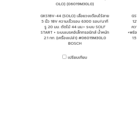
OLO) (06019M30L0)
GKS18V-44 (SOLO) เลื่อยวงเดือนไร้สาย
GST
5 นิ้ว 18V ความเร็วรอบ 6300 รอบ/นาที
12
รู 20 มม. ตัดไม้ 44 มม.+ ระบบ SOLF
คว
START + ระบบเบรคอิเล็กทรอนิกส์ น้ำหนัก
+พร้อ
2.1 กก. (เครื่องเปล่า) #06019M30L0
1.
BOSCH
เปรียบเทียบ