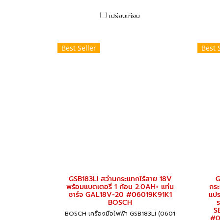
เปรียบเทียบ
Best Seller
Best 
GSB183LI สว่านกระแทกไร้สาย 18V
G
พร้อมแบตเตอรี่ 1 ก้อน 2.0AH+ แท่น
กระ
ชาร์จ GAL18V-20 #06019K91K1
แปร
BOSCH
SE
BOSCH เครื่องมือไฟฟ้า GSB183LI (0601
#0