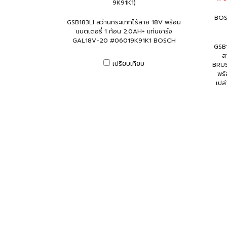
9K91K1)
BOS
GSB183LI สว่านกระแทกไร้สาย 18V พร้อม
แบตเตอรี่ 1 ก้อน 2.0AH+ แท่นชาร์จ
GAL18V-20 #06019K91K1 BOSCH
GSB1
ส
เปรียบเทียบ
BRUS
พร้
เปล