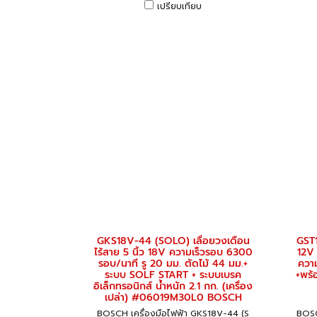
เปรียบเทียบ
GKS18V-44 (SOLO) เลื่อยวงเดือน
GST1
ไร้สาย 5 นิ้ว 18V ความเร็วรอบ 6300
12V 
รอบ/นาที รู 20 มม. ตัดไม้ 44 มม.+
ความ
ระบบ SOLF START + ระบบเบรค
+พร้
อิเล็กทรอนิกส์ น้ำหนัก 2.1 กก. (เครื่อง
เปล่า) #06019M30L0 BOSCH
BOSCH เครื่องมือไฟฟ้า GKS18V-44 (S
BOSC