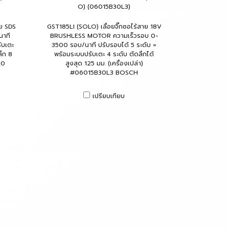
O) (06015B30L3)
าย SDS
GST185LI (SOLO) เลื่อยจิ๊กซอไร้สาย 18V
าที
BRUSHLESS MOTOR ความเร็วรอบ 0-
ับเตะ
3500 รอบ/นาที ปรับรอบได้ 5 ระดับ =
ล็ก 8
พร้อมระบบปรับเตะ 4 ระดับ ตัดลึกได้
L0
สูงสุด 125 มม. (เครื่องเปล่า)
#06015B30L3 BOSCH
เปรียบเทียบ