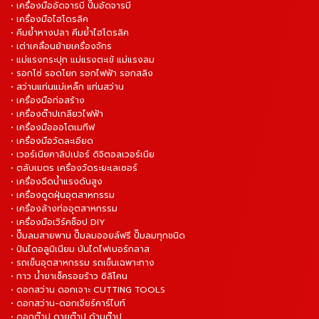
• เครื่องมืออัดจารบี ปั๊มอัดจารบี
• เครื่องมือไฮโดรลิค
• คีมย้ำหางปลา คีมย้ำไฮโดรลิค
• เต่าเคลื่อนย้ายเครื่องจักร
• แม่แรงกระปุก แม่แรงตะเข้ แม่แรงลม
• รอกโซ่ รอดโยก รอกไฟฟ้า รอกสลิง
• สว่านแท่นแม่เหล็ก แท่นสว่าน
• เครื่องมือก่อสร้าง
• เครื่องต๊าปเกลียวไฟฟ้า
• เครื่องมือออโตเมทีฟ
• เครื่องมือวัดละเอียด
• เวอร์เนียคาลิปเปอร์ ดิจิตอลเวอร์เนีย
• ตลับเมตร เครื่องวัดระยะเลเซอร์
• เครื่องฉีดน้ำแรงดันสูง
• เครื่องดูดฝุ่นอุตสาหกรรม
• เครื่องล้างท่ออุตสาหกรรม
• เครื่องมือเวิร์คช็อป DIY
• ปั๊มลมสายพาน ปั๊มลมออยล์ฟรี ปั๊มลมทุกชนิด
• ปันไดอลูมิเนียม บันไดไฟเบอร์กลาส
• รถเข็นอุตสาหกรรม รถเข็นเฉพาะทาง
• กาว น้ำยาเช็ครอยร้าว ซิลิโคน
• ดอกสว่าน ดอกเจาะ CUTTING TOOLS
• ดอกสว่าน-ดอกเจียร์คาร์ไบท์
• ดอกต๊าป ดายต๊าป ด้ามต๊าป