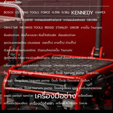
คำยอดนิยม
KENNEDY
BOSCH
CUTTING TOOLS
FORCE
G.558
G.582
KNIPEX
MAKITA
MILWAUKEE
milwaukeethailand
milwaukeetools
OKURA
OMASTAR
PB SWISS TOOLS
RIDGID
STANLEY
UNIOR
ขายปั๊ม Tsurumi
คีมชนิดต่างๆ
คีมย้ำหางปลา คีมย้ำไฮโดรลิค
ค้อนชนิดต่างๆ
ชุดประแจหกเหลี่ยม ประแจแอล
ดอกต๊าป ดายต๊าป ด้ามต๊าป
ตัวแทนจำหน่ายประเทศไทย
ตัวแทนจำหน่ายปั๊ม Tsurumi
ตู้เครื่องมือ กล่อง-กระเป๋าเครื่องมือช่าง
น้ำยาเคมี น้ำยาทำความสะอาด ซิลิโคน
บล็อกชุด
บันไดอุตสาหกรรม
ประแจชุด
ประแจชุด ประแจแหวน-ปากตาย
ปั๊ม TSURUMI
ปั๊ม ซูรูมิ
ปั๊มจุ่ม tsurumi
ปั๊มจุ่ม tsurumi pump
ปั๊มจุ่มไดโว่
ปั๊มซูรูมิ
ปั๊มดูดโคลน tsurumi pump
ปั๊มน้ำ ปั๊มจุ่ม ปั๊มบาดาล ปั๊มอื่นๆ
ปั๊มแช่ tsurumi
ปั๊มแช่ tsurumi pump
ปั๊มแช่ดูดโคลน ซูรูมิ
รถเข็นอุตสาหกรรม
เครื่องมือช่าง
รอกโซ่ รอกโยก รอกถ่วง
เครื่องมือลม
เครื่องมือไฟฟ้า
เครื่องมือวัดละเอียด
เครื่องมือไฮโดรลิค
ไขควง