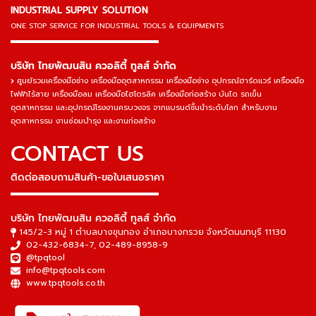
INDUSTRIAL SUPPLY SOLUTION
ONE STOP SERVICE
FOR INDUSTRIAL TOOLS & EQUIPMENTS
▬▬▬▬▬▬▬▬▬▬▬▬▬▬▬
บริษัท ไทยพัฒนสิน ควอลิตี้ ทูลส์ จำกัด
ศูนย์รวมเครื่องมือช่าง เครื่องมืออุตสาหกรรม เครื่องมือช่าง อุปกรณ์ฮาร์ดแวร์ เครื่องมือ
ไฟฟ้าไร้สาย เครื่องมือลม เครื่องมือไฮโดรลิค เครื่องมือก่อสร้าง บันได รถเข็น
อุตสาหกรรม และอุปกรณ์โรงงานครบวงจร จากแบรนด์ชั้นนำระดับโลก สำหรับงาน
อุตสาหกรรม งานซ่อมบำรุง และงานก่อสร้าง
CONTACT US
ติดต่อสอบถามสินค้า-ขอใบเสนอราคา
▬▬▬▬▬▬▬▬▬▬▬▬▬▬▬
บริษัท ไทยพัฒนสิน ควอลิตี้ ทูลส์ จำกัด
145/2-3 หมู่ 1 ตำบลบางขุนกอง อำเภอบางกรวย จังหวัดนนทบุรี 11130
02-432-6834-7
,
02-489-8958-9
@tpqtool
info@tpqtools.com
www.tpqtools.co.th