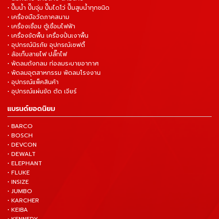
• ปั๊มน้ำ ปั๊มจุ่ม ปั๊มไดโว่ ปั๊มสูบน้ำทุกชนิด
• เครื่องมือวัดภาคสนาม
• เครื่องเชื่อม ตู้เชื่อมไฟฟ้า
• เครื่องขัดพื้น เครื่องปั่นเงาพื้น
• อุปกรณ์นิรภัย อุปกรณ์เซฟตี้
• ล้อเก็บสายไฟ ปลั๊กไฟ
• พัดลมถังกลม ท่อลมระบายอากาศ
• พัดลมอุตสาหกรรม พัดลมโรงงาน
• อุปกรณ์แพ็คสินค้า
• อุปกรณ์แผ่นขัด ตัด เจียร์
แบรนด์ยอดนิยม
• BARCO
• BOSCH
• DEVCON
• DEWALT
• ELEPHANT
• FLUKE
• INSIZE
• JUMBO
• KARCHER
• KEIBA