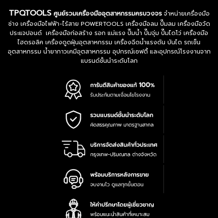
TPQTOOLS
ศูนย์รวมเครื่องมืออุตสาหกรรมครบวงจร
จำหน่ายเครื่องมือ
ช่าง เครื่องมือไฟฟ้า-ไร้สาย POWERTOOLS เครื่องมือลม ปั๊มลม เครื่องมือวัด
ประแจปอนด์ เครื่องมือก่อสร้าง รอก แม่แรง ปั๊มน้ำ ปั๊มจุ่ม ปั๊มไดโว่ เครื่องมือ
ไฮดรอลิค เครื่องดูดฝุ่นอุตสาหกรรม เครื่องฉีดน้ำแรงดัน บันได รถเข็น
อุตสาหกรรม น้ำยากาวเคมีอุตสาหกรรม อุปกรณ์เซฟตี้ และอุปกรณ์โรงงานจาก
แบรนด์ชั้นนำระดับโลก