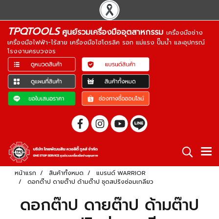
TPQTOOLS
ศูนย์รวมเครื่องมืออุตสาหกรรม
เครื่องมือช่าง
เครื่องมือไฟฟ้า-ไร้สาย เครื่องมือไฮโดรลิค รอก แม่แรง ปั๊มน้ำ และอุปกรณ์
โรงงานครบวงจร
หน้าแรก
สินค้าทั้งหมด
แบรนด์ WARRIOR
ดอกต๊าป ดายต๊าป ด้ามต๊าป ชุดสปริงซ่อมเกลียว
ดอกต๊าป ดายต๊าป ด้ามต๊าป