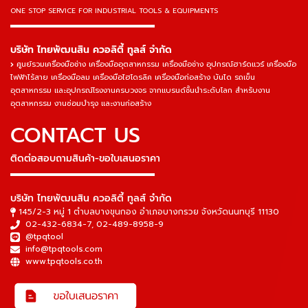
ONE STOP SERVICE
FOR INDUSTRIAL TOOLS & EQUIPMENTS
▬▬▬▬▬▬▬▬▬▬▬▬▬▬▬
บริษัท ไทยพัฒนสิน ควอลิตี้ ทูลส์ จำกัด
ศูนย์รวมเครื่องมือช่าง เครื่องมืออุตสาหกรรม เครื่องมือช่าง อุปกรณ์ฮาร์ดแวร์ เครื่องมือ
ไฟฟ้าไร้สาย เครื่องมือลม เครื่องมือไฮโดรลิค เครื่องมือก่อสร้าง บันได รถเข็น
อุตสาหกรรม และอุปกรณ์โรงงานครบวงจร จากแบรนด์ชั้นนำระดับโลก สำหรับงาน
อุตสาหกรรม งานซ่อมบำรุง และงานก่อสร้าง
CONTACT US
ติดต่อสอบถามสินค้า-ขอใบเสนอราคา
▬▬▬▬▬▬▬▬▬▬▬▬▬▬▬
บริษัท ไทยพัฒนสิน ควอลิตี้ ทูลส์ จำกัด
145/2-3 หมู่ 1 ตำบลบางขุนกอง อำเภอบางกรวย จังหวัดนนทบุรี 11130
02-432-6834-7
,
02-489-8958-9
@tpqtool
info@tpqtools.com
www.tpqtools.co.th