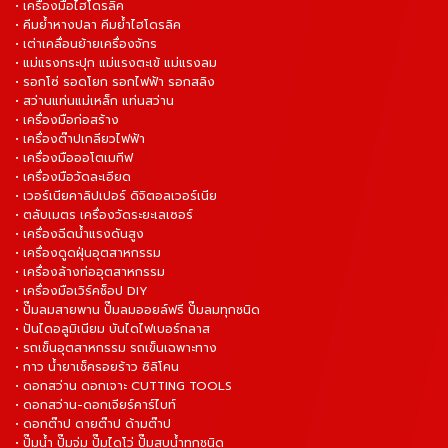
• เครื่องมือไฮโดรลิค
• คีมย้ำหางปลา คีมย้ำไฮโดรลิค
• เต่าเคลื่อนย้ายเครื่องจักร
• แม่แรงกระปุก แม่แรงตะเข้ แม่แรงลม
• รอกโซ่ รอดโยก รอกไฟฟ้า รอกสลิง
• สว่านแท่นแม่เหล็ก แท่นสว่าน
• เครื่องมือก่อสร้าง
• เครื่องต๊าปเกลียวไฟฟ้า
• เครื่องมือออโตเมทีฟ
• เครื่องมือวัดละเอียด
• เวอร์เนียคาลิปเปอร์ ดิจิตอลเวอร์เนีย
• ตลับเมตร เครื่องวัดระยะเลเซอร์
• เครื่องฉีดน้ำแรงดันสูง
• เครื่องดูดฝุ่นอุตสาหกรรม
• เครื่องล้างท่ออุตสาหกรรม
• เครื่องมือเวิร์คช็อป DIY
• ปั๊มลมสายพาน ปั๊มลมออยล์ฟรี ปั๊มลมทุกชนิด
• ปันไดอลูมิเนียม บันไดไฟเบอร์กลาส
• รถเข็นอุตสาหกรรม รถเข็นเฉพาะทาง
• กาว น้ำยาเช็ครอยร้าว ซิลิโคน
• ดอกสว่าน ดอกเจาะ CUTTING TOOLS
• ดอกสว่าน-ดอกเจียร์คาร์ไบท์
• ดอกต๊าป ดายต๊าป ด้ามต๊าป
• ปั๊มน้ำ ปั๊มจุ่ม ปั๊มไดโว่ ปั๊มสูบน้ำทุกชนิด