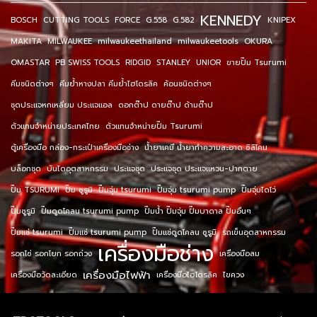
KENNEDY
BOSCH
CUTTING TOOLS
FORCE
G.558
G.582
KNIPEX
MAKITA
MILWAUKEE
milwaukeethailand
milwaukeetools
OKURA
OMASTAR
PB SWISS TOOLS
RIDGID
STANLEY
UNIOR
ขายปั๊ม Tsurumi
คีมชนิดต่างๆ
คีมย้ำหางปลา คีมย้ำไฮโดรลิค
ค้อนชนิดต่างๆ
ชุดประแจหกเหลี่ยม ประแจแอล
ดอกต๊าป ดายต๊าป ด้ามต๊าป
ตัวแทนจำหน่ายประเทศไทย
ตัวแทนจำหน่ายปั๊ม Tsurumi
ตู้เครื่องมือ กล่อง-กระเป๋าเครื่องมือช่าง
น้ำยาเคมี น้ำยาทำความสะอาด ซิลิโคน
บล็อกชุด
บันไดอุตสาหกรรม
ประแจชุด
ประแจชุด ประแจแหวน-ปากตาย
ปั๊ม TSURUMI
ปั๊ม ซูรูมิ
ปั๊มจุ่ม tsurumi
ปั๊มจุ่ม tsurumi pump
ปั๊มจุ่มไดโว่
ปั๊มซูรูมิ
ปั๊มดูดโคลน tsurumi pump
ปั๊มน้ำ ปั๊มจุ่ม ปั๊มบาดาล ปั๊มอื่นๆ
ปั๊มแช่ tsurumi
ปั๊มแช่ tsurumi pump
ปั๊มแช่ดูดโคลน ซูรูมิ
รถเข็นอุตสาหกรรม
เครื่องมือช่าง
รอกโซ่ รอกโยก รอกถ่วง
เครื่องมือลม
เครื่องมือไฟฟ้า
เครื่องมือวัดละเอียด
เครื่องมือไฮโดรลิค
ไขควง