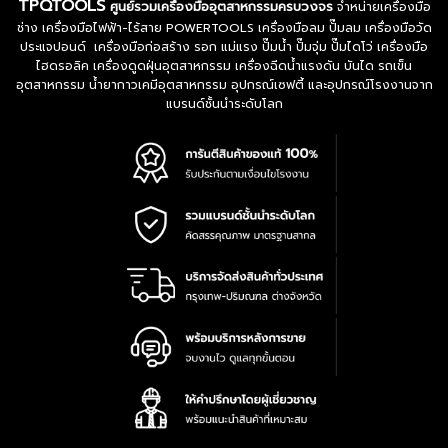
TPQTOOLS
ศูนย์รวมเครื่องมืออุตสาหกรรมครบวงจร
จำหน่ายเครื่องมือ
ช่าง เครื่องมือไฟฟ้า-ไร้สาย POWERTOOLS เครื่องมือลม ปั๊มลม เครื่องมือวัด
ประแจปอนด์ เครื่องมือก่อสร้าง รอก แม่แรง ปั๊มน้ำ ปั๊มจุ่ม ปั๊มไดโว่ เครื่องมือ
ไฮดรอลิค เครื่องดูดฝุ่นอุตสาหกรรม เครื่องฉีดน้ำแรงดัน บันได รถเข็น
อุตสาหกรรม น้ำยากาวเคมีอุตสาหกรรม อุปกรณ์เซฟตี้ และอุปกรณ์โรงงานจาก
แบรนด์ชั้นนำระดับโลก