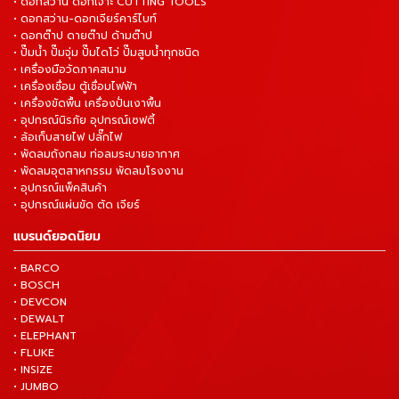
• ดอกสว่าน ดอกเจาะ CUTTING TOOLS
• ดอกสว่าน-ดอกเจียร์คาร์ไบท์
• ดอกต๊าป ดายต๊าป ด้ามต๊าป
• ปั๊มน้ำ ปั๊มจุ่ม ปั๊มไดโว่ ปั๊มสูบน้ำทุกชนิด
• เครื่องมือวัดภาคสนาม
• เครื่องเชื่อม ตู้เชื่อมไฟฟ้า
• เครื่องขัดพื้น เครื่องปั่นเงาพื้น
• อุปกรณ์นิรภัย อุปกรณ์เซฟตี้
• ล้อเก็บสายไฟ ปลั๊กไฟ
• พัดลมถังกลม ท่อลมระบายอากาศ
• พัดลมอุตสาหกรรม พัดลมโรงงาน
• อุปกรณ์แพ็คสินค้า
• อุปกรณ์แผ่นขัด ตัด เจียร์
แบรนด์ยอดนิยม
• BARCO
• BOSCH
• DEVCON
• DEWALT
• ELEPHANT
• FLUKE
• INSIZE
• JUMBO