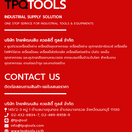
TPQ
TOOLS
INDUSTRIAL SUPPLY SOLUTION
ONE STOP SERVICE
FOR INDUSTRIAL TOOLS & EQUIPMENTS
▬▬▬▬▬▬▬▬▬▬▬▬▬▬▬
บริษัท ไทยพัฒนสิน ควอลิตี้ ทูลส์ จำกัด
ศูนย์รวมเครื่องมือช่าง เครื่องมืออุตสาหกรรม เครื่องมือช่าง อุปกรณ์ฮาร์ดแวร์ เครื่องมือ
ไฟฟ้าไร้สาย เครื่องมือลม เครื่องมือไฮโดรลิค เครื่องมือก่อสร้าง บันได รถเข็น
อุตสาหกรรม และอุปกรณ์โรงงานครบวงจร จากแบรนด์ชั้นนำระดับโลก สำหรับงาน
อุตสาหกรรม งานซ่อมบำรุง และงานก่อสร้าง
CONTACT US
ติดต่อสอบถามสินค้า-ขอใบเสนอราคา
▬▬▬▬▬▬▬▬▬▬▬▬▬▬▬
บริษัท ไทยพัฒนสิน ควอลิตี้ ทูลส์ จำกัด
145/2-3 หมู่ 1 ตำบลบางขุนกอง อำเภอบางกรวย จังหวัดนนทบุรี 11130
02-432-6834-7
,
02-489-8958-9
@tpqtool
info@tpqtools.com
www.tpqtools.co.th