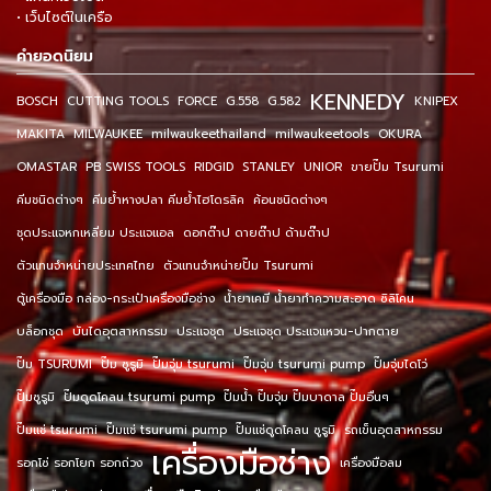
• เว็บไซต์ในเครือ
คำยอดนิยม
KENNEDY
BOSCH
CUTTING TOOLS
FORCE
G.558
G.582
KNIPEX
MAKITA
MILWAUKEE
milwaukeethailand
milwaukeetools
OKURA
OMASTAR
PB SWISS TOOLS
RIDGID
STANLEY
UNIOR
ขายปั๊ม Tsurumi
คีมชนิดต่างๆ
คีมย้ำหางปลา คีมย้ำไฮโดรลิค
ค้อนชนิดต่างๆ
ชุดประแจหกเหลี่ยม ประแจแอล
ดอกต๊าป ดายต๊าป ด้ามต๊าป
ตัวแทนจำหน่ายประเทศไทย
ตัวแทนจำหน่ายปั๊ม Tsurumi
ตู้เครื่องมือ กล่อง-กระเป๋าเครื่องมือช่าง
น้ำยาเคมี น้ำยาทำความสะอาด ซิลิโคน
บล็อกชุด
บันไดอุตสาหกรรม
ประแจชุด
ประแจชุด ประแจแหวน-ปากตาย
ปั๊ม TSURUMI
ปั๊ม ซูรูมิ
ปั๊มจุ่ม tsurumi
ปั๊มจุ่ม tsurumi pump
ปั๊มจุ่มไดโว่
ปั๊มซูรูมิ
ปั๊มดูดโคลน tsurumi pump
ปั๊มน้ำ ปั๊มจุ่ม ปั๊มบาดาล ปั๊มอื่นๆ
ปั๊มแช่ tsurumi
ปั๊มแช่ tsurumi pump
ปั๊มแช่ดูดโคลน ซูรูมิ
รถเข็นอุตสาหกรรม
เครื่องมือช่าง
รอกโซ่ รอกโยก รอกถ่วง
เครื่องมือลม