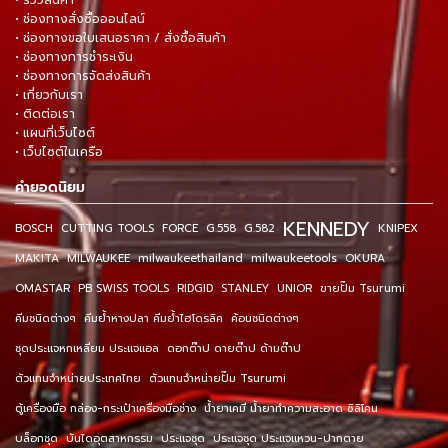
• รีวิวสินค้า
• ช่องทางสั่งซื้อออนไลน์
• ช่องทางขอใบเสนอราคา / สั่งซื้อสินค้า
• ช่องทางการชำระเงิน
• ช่องทางการจัดส่งสินค้า
• เกี่ยวกับเรา
• ติดต่อเรา
• แผนที่เว็บไซต์
• เว็บไซต์ในเครือ
คำยอดนิยม
KENNEDY
BOSCH
CUTTING TOOLS
FORCE
G.558
G.582
KNIPEX
MAKITA
MILWAUKEE
milwaukeethailand
milwaukeetools
OKURA
OMASTAR
PB SWISS TOOLS
RIDGID
STANLEY
UNIOR
ขายปั๊ม Tsurumi
คีมชนิดต่างๆ
คีมย้ำหางปลา คีมย้ำไฮโดรลิค
ค้อนชนิดต่างๆ
ชุดประแจหกเหลี่ยม ประแจแอล
ดอกต๊าป ดายต๊าป ด้ามต๊าป
ตัวแทนจำหน่ายประเทศไทย
ตัวแทนจำหน่ายปั๊ม Tsurumi
ตู้เครื่องมือ กล่อง-กระเป๋าเครื่องมือช่าง
น้ำยาเคมี น้ำยาทำความสะอาด ซิลิโคน
บล็อกชุด
บันไดอุตสาหกรรม
ประแจชุด
ประแจชุด ประแจแหวน-ปากตาย