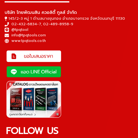
▬▬▬▬▬▬▬▬▬▬▬▬▬▬▬
บริษัท ไทยพัฒนสิน ควอลิตี้ ทูลส์ จำกัด
145/2-3 หมู่ 1 ตำบลบางขุนกอง อำเภอบางกรวย จังหวัดนนทบุรี 11130
02-432-6834-7
,
02-489-8958-9
@tpqtool
info@tpqtools.com
www.tpqtools.co.th
FOLLOW US