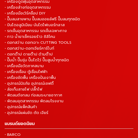
• เครื่องดูดฝุ่นอุตสาหกรรม
• เครื่องล้างท่ออุตสาหกรรม
• เครื่องมือเวิร์คช็อป DIY
• ปั๊มลมสายพาน ปั๊มลมออยล์ฟรี ปั๊มลมทุกชนิด
• ปันไดอลูมิเนียม บันไดไฟเบอร์กลาส
• รถเข็นอุตสาหกรรม รถเข็นเฉพาะทาง
• กาว น้ำยาเช็ครอยร้าว ซิลิโคน
• ดอกสว่าน ดอกเจาะ CUTTING TOOLS
• ดอกสว่าน-ดอกเจียร์คาร์ไบท์
• ดอกต๊าป ดายต๊าป ด้ามต๊าป
• ปั๊มน้ำ ปั๊มจุ่ม ปั๊มไดโว่ ปั๊มสูบน้ำทุกชนิด
• เครื่องมือวัดภาคสนาม
• เครื่องเชื่อม ตู้เชื่อมไฟฟ้า
• เครื่องขัดพื้น เครื่องปั่นเงาพื้น
• อุปกรณ์นิรภัย อุปกรณ์เซฟตี้
• ล้อเก็บสายไฟ ปลั๊กไฟ
• พัดลมถังกลม ท่อลมระบายอากาศ
• พัดลมอุตสาหกรรม พัดลมโรงงาน
• อุปกรณ์แพ็คสินค้า
• อุปกรณ์แผ่นขัด ตัด เจียร์
แบรนด์ยอดนิยม
• BARCO