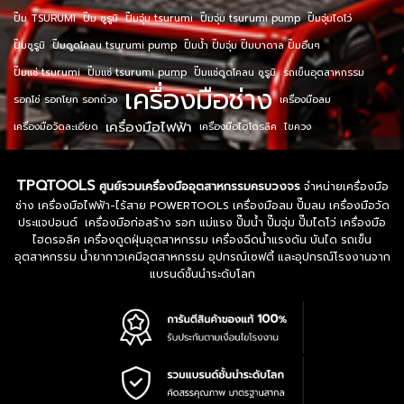
ปั๊ม TSURUMI
ปั๊ม ซูรูมิ
ปั๊มจุ่ม tsurumi
ปั๊มจุ่ม tsurumi pump
ปั๊มจุ่มไดโว่
ปั๊มซูรูมิ
ปั๊มดูดโคลน tsurumi pump
ปั๊มน้ำ ปั๊มจุ่ม ปั๊มบาดาล ปั๊มอื่นๆ
ปั๊มแช่ tsurumi
ปั๊มแช่ tsurumi pump
ปั๊มแช่ดูดโคลน ซูรูมิ
รถเข็นอุตสาหกรรม
เครื่องมือช่าง
รอกโซ่ รอกโยก รอกถ่วง
เครื่องมือลม
เครื่องมือไฟฟ้า
เครื่องมือวัดละเอียด
เครื่องมือไฮโดรลิค
ไขควง
TPQTOOLS
ศูนย์รวมเครื่องมืออุตสาหกรรมครบวงจร
จำหน่ายเครื่องมือ
ช่าง เครื่องมือไฟฟ้า-ไร้สาย POWERTOOLS เครื่องมือลม ปั๊มลม เครื่องมือวัด
ประแจปอนด์ เครื่องมือก่อสร้าง รอก แม่แรง ปั๊มน้ำ ปั๊มจุ่ม ปั๊มไดโว่ เครื่องมือ
ไฮดรอลิค เครื่องดูดฝุ่นอุตสาหกรรม เครื่องฉีดน้ำแรงดัน บันได รถเข็น
อุตสาหกรรม น้ำยากาวเคมีอุตสาหกรรม อุปกรณ์เซฟตี้ และอุปกรณ์โรงงานจาก
แบรนด์ชั้นนำระดับโลก