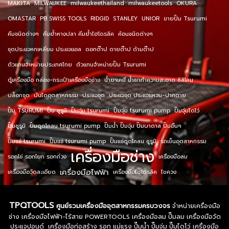
MAKITA
MILWAUKEE
milwaukeethailand
milwaukeetools
OKURA
OMASTAR
PB SWISS TOOLS
RIDGID
STANLEY
UNIOR
ขายปั๊ม Tsurumi
คีมชนิดต่างๆ
คีมย้ำหางปลา คีมย้ำไฮโดรลิค
ค้อนชนิดต่างๆ
ชุดประแจหกเหลี่ยม ประแจแอล
ดอกต๊าป ดายต๊าป ด้ามต๊าป
ตัวแทนจำหน่ายประเทศไทย
ตัวแทนจำหน่ายปั๊ม Tsurumi
ตู้เครื่องมือ กล่อง-กระเป๋าเครื่องมือช่าง
น้ำยาเคมี น้ำยาทำความสะอาด ซิลิโคน
บล็อกชุด
บันไดอุตสาหกรรม
ประแจชุด
ประแจชุด ประแจแหวน-ปากตาย
ปั๊ม TSURUMI
ปั๊ม ซูรูมิ
ปั๊มจุ่ม tsurumi
ปั๊มจุ่ม tsurumi pump
ปั๊มจุ่มไดโว่
ปั๊มซูรูมิ
ปั๊มดูดโคลน tsurumi pump
ปั๊มน้ำ ปั๊มจุ่ม ปั๊มบาดาล ปั๊มอื่นๆ
ปั๊มแช่ tsurumi
ปั๊มแช่ tsurumi pump
ปั๊มแช่ดูดโคลน ซูรูมิ
รถเข็นอุตสาหกรรม
เครื่องมือช่าง
รอกโซ่ รอกโยก รอกถ่วง
เครื่องมือลม
เครื่องมือไฟฟ้า
เครื่องมือวัดละเอียด
เครื่องมือไฮโดรลิค
ไขควง
TPQTOOLS
ศูนย์รวมเครื่องมืออุตสาหกรรมครบวงจร
จำหน่ายเครื่องมือ
ช่าง เครื่องมือไฟฟ้า-ไร้สาย POWERTOOLS เครื่องมือลม ปั๊มลม เครื่องมือวัด
ประแจปอนด์ เครื่องมือก่อสร้าง รอก แม่แรง ปั๊มน้ำ ปั๊มจุ่ม ปั๊มไดโว่ เครื่องมือ