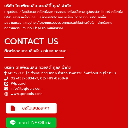
บริษัท ไทยพัฒนสิน ควอลิตี้ ทูลส์ จำกัด
ศูนย์รวมเครื่องมือช่าง เครื่องมืออุตสาหกรรม เครื่องมือช่าง อุปกรณ์ฮาร์ดแวร์ เครื่องมือ
ไฟฟ้าไร้สาย เครื่องมือลม เครื่องมือไฮโดรลิค เครื่องมือก่อสร้าง บันได รถเข็น
อุตสาหกรรม และอุปกรณ์โรงงานครบวงจร จากแบรนด์ชั้นนำระดับโลก สำหรับงาน
อุตสาหกรรม งานซ่อมบำรุง และงานก่อสร้าง
CONTACT US
ติดต่อสอบถามสินค้า-ขอใบเสนอราคา
▬▬▬▬▬▬▬▬▬▬▬▬▬▬▬
บริษัท ไทยพัฒนสิน ควอลิตี้ ทูลส์ จำกัด
145/2-3 หมู่ 1 ตำบลบางขุนกอง อำเภอบางกรวย จังหวัดนนทบุรี 11130
02-432-6834-7
,
02-489-8958-9
@tpqtool
info@tpqtools.com
www.tpqtools.co.th