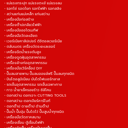
• แม่แรงกระปุก แม่แรงตะเข้ แม่แรงลม
• รอกโซ่ รอดโยก รอกไฟฟ้า รอกสลิง
• สว่านแท่นแม่เหล็ก แท่นสว่าน
• เครื่องมือก่อสร้าง
• เครื่องต๊าปเกลียวไฟฟ้า
• เครื่องมือออโตเมทีฟ
• เครื่องมือวัดละเอียด
• เวอร์เนียคาลิปเปอร์ ดิจิตอลเวอร์เนีย
• ตลับเมตร เครื่องวัดระยะเลเซอร์
• เครื่องฉีดน้ำแรงดันสูง
• เครื่องดูดฝุ่นอุตสาหกรรม
• เครื่องล้างท่ออุตสาหกรรม
• เครื่องมือเวิร์คช็อป DIY
• ปั๊มลมสายพาน ปั๊มลมออยล์ฟรี ปั๊มลมทุกชนิด
• ปันไดอลูมิเนียม บันไดไฟเบอร์กลาส
• รถเข็นอุตสาหกรรม รถเข็นเฉพาะทาง
• กาว น้ำยาเช็ครอยร้าว ซิลิโคน
• ดอกสว่าน ดอกเจาะ CUTTING TOOLS
• ดอกสว่าน-ดอกเจียร์คาร์ไบท์
• ดอกต๊าป ดายต๊าป ด้ามต๊าป
• ปั๊มน้ำ ปั๊มจุ่ม ปั๊มไดโว่ ปั๊มสูบน้ำทุกชนิด
• เครื่องมือวัดภาคสนาม
• เครื่องเชื่อม ตู้เชื่อมไฟฟ้า