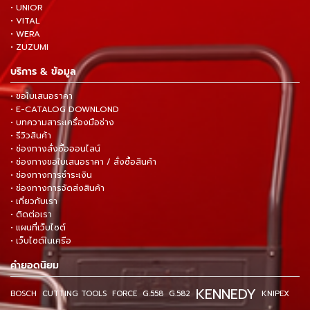
• UNIOR
• VITAL
• WERA
• ZUZUMI
บริการ & ข้อมูล
• ขอใบเสนอราคา
• E-CATALOG DOWNLOND
• บทความสาระเครื่องมือช่าง
• รีวิวสินค้า
• ช่องทางสั่งซื้อออนไลน์
• ช่องทางขอใบเสนอราคา / สั่งซื้อสินค้า
• ช่องทางการชำระเงิน
• ช่องทางการจัดส่งสินค้า
• เกี่ยวกับเรา
• ติดต่อเรา
• แผนที่เว็บไซต์
• เว็บไซต์ในเครือ
คำยอดนิยม
KENNEDY
BOSCH
CUTTING TOOLS
FORCE
G.558
G.582
KNIPEX