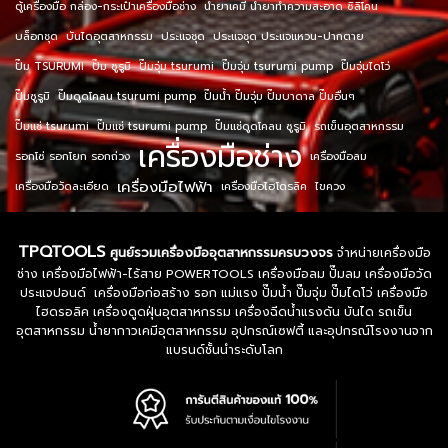
ตู้เครื่องมือ กล่อง-กระเป๋าเครื่องมือช่าง
น้ำยาเคมี น้ำยาทำความสะอาด ซิลิโคน
บล็อกชุด
บันไดอุตสาหกรรม
ประแจชุด
ประแจชุด ประแจแหวน-ปากตาย
ปั๊ม TSURUMI
ปั๊ม ซูรูมิ
ปั๊มจุ่ม tsurumi
ปั๊มจุ่ม tsurumi pump
ปั๊มจุ่มไดโว่
ปั๊มซูรูมิ
ปั๊มดูดโคลน tsurumi pump
ปั๊มน้ำ ปั๊มจุ่ม ปั๊มบาดาล ปั๊มอื่นๆ
ปั๊มแช่ tsurumi
ปั๊มแช่ tsurumi pump
ปั๊มแช่ดูดโคลน ซูรูมิ
รถเข็นอุตสาหกรรม
เครื่องมือช่าง
รอกโซ่ รอกโยก รอกถ่วง
เครื่องมือลม
เครื่องมือไฟฟ้า
เครื่องมือวัดละเอียด
เครื่องมือไฮโดรลิค
ไขควง
TPQTOOLS
ศูนย์รวมเครื่องมืออุตสาหกรรมครบวงจร
จำหน่ายเครื่องมือ
ช่าง เครื่องมือไฟฟ้า-ไร้สาย POWERTOOLS เครื่องมือลม ปั๊มลม เครื่องมือวัด
ประแจปอนด์ เครื่องมือก่อสร้าง รอก แม่แรง ปั๊มน้ำ ปั๊มจุ่ม ปั๊มไดโว่ เครื่องมือ
ไฮดรอลิค เครื่องดูดฝุ่นอุตสาหกรรม เครื่องฉีดน้ำแรงดัน บันได รถเข็น
อุตสาหกรรม น้ำยากาวเคมีอุตสาหกรรม อุปกรณ์เซฟตี้ และอุปกรณ์โรงงานจาก
แบรนด์ชั้นนำระดับโลก