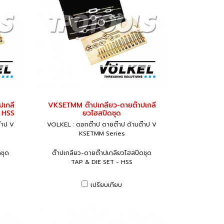
ปเกลี
VKSETMM ต๊าปเกลียว-ดายต๊าปเกลี
- HSS
ยวไฮสปีดชุด
๊าป V
VOLKEL : ดอกต๊าป ดายต๊าป ด้ามต๊าป V
KSETMM Series
ชุด
ต๊าปเกลียว-ดายต๊าปเกลียวไฮสปีดชุด
TAP & DIE SET - HSS
เปรียบเทียบ