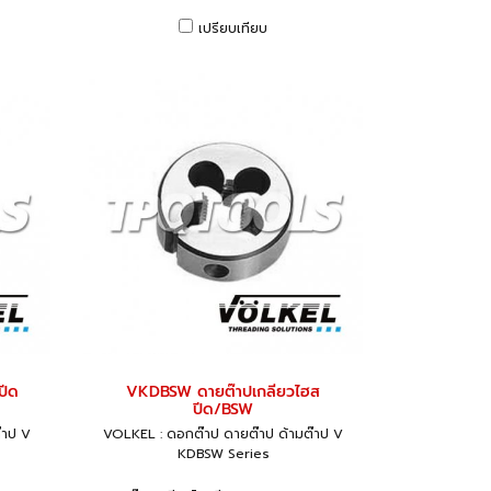
เปรียบเทียบ
ปีด
VKDBSW ดายต๊าปเกลียวไฮส
ปีด/BSW
๊าป V
VOLKEL : ดอกต๊าป ดายต๊าป ด้ามต๊าป V
KDBSW Series