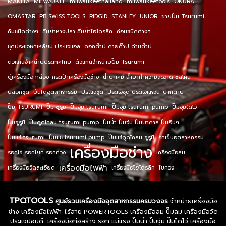
MAKITA
MILWAUKEE
milwaukeethailand
milwaukeetools
OKURA
OMASTAR
PB SWISS TOOLS
RIDGID
STANLEY
UNIOR
ขายปั๊ม Tsurumi
คีมชนิดต่างๆ
คีมย้ำหางปลา คีมย้ำไฮโดรลิค
ค้อนชนิดต่างๆ
ชุดประแจหกเหลี่ยม ประแจแอล
ดอกต๊าป ดายต๊าป ด้ามต๊าป
ตัวแทนจำหน่ายประเทศไทย
ตัวแทนจำหน่ายปั๊ม Tsurumi
ตู้เครื่องมือ กล่อง-กระเป๋าเครื่องมือช่าง
น้ำยาเคมี น้ำยาทำความสะอาด ซิลิโคน
บล็อกชุด
บันไดอุตสาหกรรม
ประแจชุด
ประแจชุด ประแจแหวน-ปากตาย
ปั๊ม TSURUMI
ปั๊ม ซูรูมิ
ปั๊มจุ่ม tsurumi
ปั๊มจุ่ม tsurumi pump
ปั๊มจุ่มไดโว่
ปั๊มซูรูมิ
ปั๊มดูดโคลน tsurumi pump
ปั๊มน้ำ ปั๊มจุ่ม ปั๊มบาดาล ปั๊มอื่นๆ
ปั๊มแช่ tsurumi
ปั๊มแช่ tsurumi pump
ปั๊มแช่ดูดโคลน ซูรูมิ
รถเข็นอุตสาหกรรม
เครื่องมือช่าง
รอกโซ่ รอกโยก รอกถ่วง
เครื่องมือลม
เครื่องมือไฟฟ้า
เครื่องมือวัดละเอียด
เครื่องมือไฮโดรลิค
ไขควง
TPQTOOLS
ศูนย์รวมเครื่องมืออุตสาหกรรมครบวงจร
จำหน่ายเครื่องมือ
ช่าง เครื่องมือไฟฟ้า-ไร้สาย POWERTOOLS เครื่องมือลม ปั๊มลม เครื่องมือวัด
ประแจปอนด์ เครื่องมือก่อสร้าง รอก แม่แรง ปั๊มน้ำ ปั๊มจุ่ม ปั๊มไดโว่ เครื่องมือ