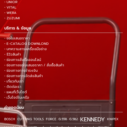
• UNIOR
• VITAL
• WERA
• ZUZUMI
บริการ & ข้อมูล
• ขอใบเสนอราคา
• E-CATALOG DOWNLOND
• บทความสาระเครื่องมือช่าง
• รีวิวสินค้า
• ช่องทางสั่งซื้อออนไลน์
• ช่องทางขอใบเสนอราคา / สั่งซื้อสินค้า
• ช่องทางการชำระเงิน
• ช่องทางการจัดส่งสินค้า
• เกี่ยวกับเรา
• ติดต่อเรา
• แผนที่เว็บไซต์
• เว็บไซต์ในเครือ
คำยอดนิยม
KENNEDY
BOSCH
CUTTING TOOLS
FORCE
G.558
G.582
KNIPEX