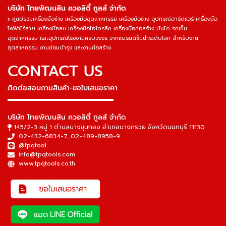
บริษัท ไทยพัฒนสิน ควอลิตี้ ทูลส์ จำกัด
ศูนย์รวมเครื่องมือช่าง เครื่องมืออุตสาหกรรม เครื่องมือช่าง อุปกรณ์ฮาร์ดแวร์ เครื่องมือ
ไฟฟ้าไร้สาย เครื่องมือลม เครื่องมือไฮโดรลิค เครื่องมือก่อสร้าง บันได รถเข็น
อุตสาหกรรม และอุปกรณ์โรงงานครบวงจร จากแบรนด์ชั้นนำระดับโลก สำหรับงาน
อุตสาหกรรม งานซ่อมบำรุง และงานก่อสร้าง
CONTACT US
ติดต่อสอบถามสินค้า-ขอใบเสนอราคา
▬▬▬▬▬▬▬▬▬▬▬▬▬▬▬
บริษัท ไทยพัฒนสิน ควอลิตี้ ทูลส์ จำกัด
145/2-3 หมู่ 1 ตำบลบางขุนกอง อำเภอบางกรวย จังหวัดนนทบุรี 11130
02-432-6834-7
,
02-489-8958-9
@tpqtool
info@tpqtools.com
www.tpqtools.co.th