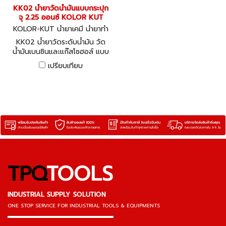
KK02 น้ำยาวัดน้ำมันแบบกระปุก
จุ 2.25 ออนซ์ KOLOR KUT
KOLOR-KUT น้ำยาเคมี น้ำยาทำ
ความสะอาด ซิลิโคน KK02
KK02 น้ำยาวัดระดับน้ำมัน วัด
น้ำมันเบนซินและแก๊สโซฮอล์ แบบ
กระปุก จุ 2.25 ออนซ์ KOLOR
เปรียบเทียบ
KUT Gasoline Gauging
Paste
TPQ
TOOLS
INDUSTRIAL SUPPLY SOLUTION
ONE STOP SERVICE
FOR INDUSTRIAL TOOLS & EQUIPMENTS
▬▬▬▬▬▬▬▬▬▬▬▬▬▬▬