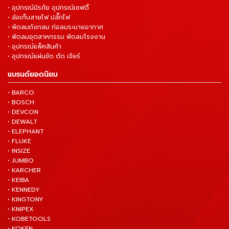
• อุปกรณ์นิรภัย อุปกรณ์เซฟตี้
• ล้อเก็บสายไฟ ปลั๊กไฟ
• พัดลมถังกลม ท่อลมระบายอากาศ
• พัดลมอุตสาหกรรม พัดลมโรงงาน
• อุปกรณ์แพ็คสินค้า
• อุปกรณ์แผ่นขัด ตัด เจียร์
แบรนด์ยอดนิยม
• BARCO
• BOSCH
• DEVCON
• DEWALT
• ELEPHANT
• FLUKE
• INSIZE
• JUMBO
• KARCHER
• KEIBA
• KENNEDY
• KINGTONY
• KNIPEX
• KOBETOOLS
• KOKEN