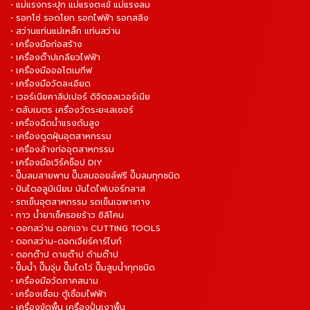
• แม่แรงกระปุก แม่แรงตะเข้ แม่แรงลม
• รอกโซ่ รอดโยก รอกไฟฟ้า รอกสลิง
• สว่านแท่นแม่เหล็ก แท่นสว่าน
• เครื่องมือก่อสร้าง
• เครื่องต๊าปเกลียวไฟฟ้า
• เครื่องมือออโตเมทีฟ
• เครื่องมือวัดละเอียด
• เวอร์เนียคาลิปเปอร์ ดิจิตอลเวอร์เนีย
• ตลับเมตร เครื่องวัดระยะเลเซอร์
• เครื่องฉีดน้ำแรงดันสูง
• เครื่องดูดฝุ่นอุตสาหกรรม
• เครื่องล้างท่ออุตสาหกรรม
• เครื่องมือเวิร์คช็อป DIY
• ปั๊มลมสายพาน ปั๊มลมออยล์ฟรี ปั๊มลมทุกชนิด
• ปันไดอลูมิเนียม บันไดไฟเบอร์กลาส
• รถเข็นอุตสาหกรรม รถเข็นเฉพาะทาง
• กาว น้ำยาเช็ครอยร้าว ซิลิโคน
• ดอกสว่าน ดอกเจาะ CUTTING TOOLS
• ดอกสว่าน-ดอกเจียร์คาร์ไบท์
• ดอกต๊าป ดายต๊าป ด้ามต๊าป
• ปั๊มน้ำ ปั๊มจุ่ม ปั๊มไดโว่ ปั๊มสูบน้ำทุกชนิด
• เครื่องมือวัดภาคสนาม
• เครื่องเชื่อม ตู้เชื่อมไฟฟ้า
• เครื่องขัดพื้น เครื่องปั่นเงาพื้น