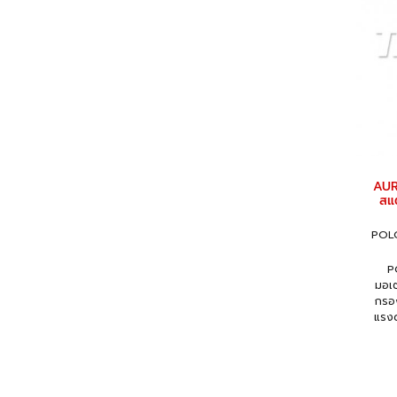
AURA
สแ
POLO
PO
มอเต
กรอง
แรงด