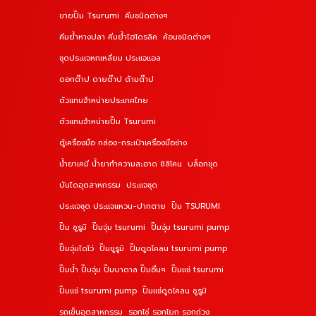
ขายปั๊ม Tsurumi
คีมชนิดต่างๆ
คีมย้ำหางปลา คีมย้ำไฮโดรลิค
ค้อนชนิดต่างๆ
ชุดประแจหกเหลี่ยม ประแจแอล
ดอกต๊าป ดายต๊าป ด้ามต๊าป
ตัวแทนจำหน่ายประเทศไทย
ตัวแทนจำหน่ายปั๊ม Tsurumi
ตู้เครื่องมือ กล่อง-กระเป๋าเครื่องมือช่าง
น้ำยาเคมี น้ำยาทำความสะอาด ซิลิโคน
บล็อกชุด
บันไดอุตสาหกรรม
ประแจชุด
ประแจชุด ประแจแหวน-ปากตาย
ปั๊ม TSURUMI
ปั๊ม ซูรูมิ
ปั๊มจุ่ม tsurumi
ปั๊มจุ่ม tsurumi pump
ปั๊มจุ่มไดโว่
ปั๊มซูรูมิ
ปั๊มดูดโคลน tsurumi pump
ปั๊มน้ำ ปั๊มจุ่ม ปั๊มบาดาล ปั๊มอื่นๆ
ปั๊มแช่ tsurumi
ปั๊มแช่ tsurumi pump
ปั๊มแช่ดูดโคลน ซูรูมิ
รถเข็นอุตสาหกรรม
รอกโซ่ รอกโยก รอกถ่วง