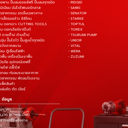
ายพาน ปั๊มลมออยล์ฟรี ปั๊มลมทุกชนิด
• RIDGID
ูมิเนียม บันไดไฟเบอร์กลาส
• SANKI
อุตสาหกรรม รถเข็นเฉพาะทาง
• SENATOR
ยาเช็ครอยร้าว ซิลิโคน
• STARKE
่าน ดอกเจาะ CUTTING TOOLS
• TOPTUL
น-ดอกเจียร์คาร์ไบท์
• TOREX
ป ดายต๊าป ด้ามต๊าป
• TSURUMI PUMP
ั๊มจุ่ม ปั๊มไดโว่ ปั๊มสูบน้ำทุกชนิด
• UNIOR
มือวัดภาคสนาม
• VITAL
ื่อม ตู้เชื่อมไฟฟ้า
• WERA
ดพื้น เครื่องปั่นเงาพื้น
• ZUZUMI
นิรภัย อุปกรณ์เซฟตี้
สายไฟ ปลั๊กไฟ
ังกลม ท่อลมระบายอากาศ
ุตสาหกรรม พัดลมโรงงาน
แพ็คสินค้า
ผ่นขัด ตัด เจียร์
 ข้อมูล
นอราคา
TALOG DOWNLOND
าระเครื่องมือช่าง
้า