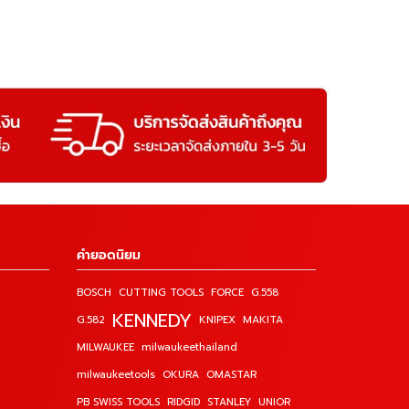
คำยอดนิยม
BOSCH
CUTTING TOOLS
FORCE
G.558
KENNEDY
G.582
KNIPEX
MAKITA
MILWAUKEE
milwaukeethailand
milwaukeetools
OKURA
OMASTAR
PB SWISS TOOLS
RIDGID
STANLEY
UNIOR