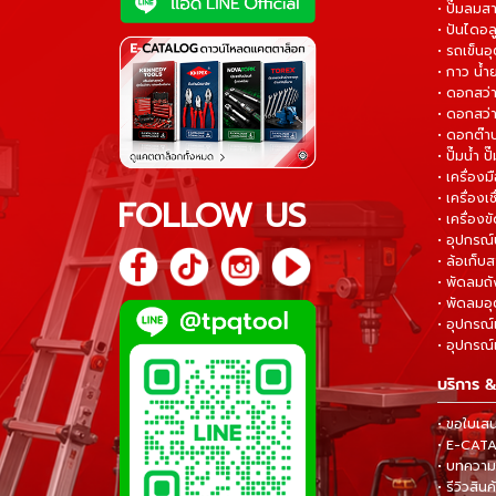
• ปั๊มลมส
• ปันไดอล
• รถเข็น
• กาว น้ำ
• ดอกสว
• ดอกสว่า
• ดอกต๊า
• ปั๊มน้ำ ป
• เครื่อง
• เครื่องเช
FOLLOW US
• เครื่องขั
• อุปกรณ์
• ล้อเก็บ
• พัดลมถ
• พัดลมอ
• อุปกรณ์
• อุปกรณ์แ
บริการ &
• ขอใบเส
• E-CA
• บทความส
• รีวิวสินค