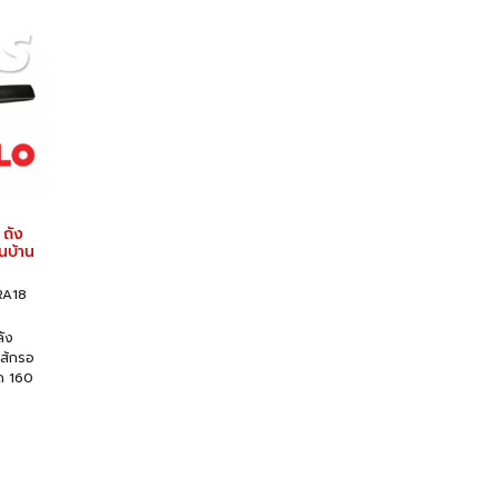
 ถัง
นบ้าน
RA18
ลัง
ใส้กรอ
ด 160