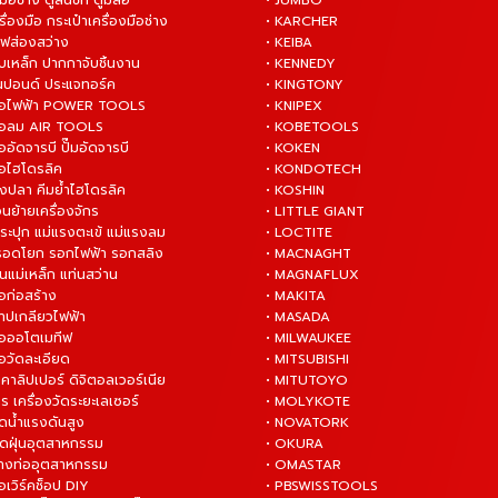
มือช่าง ตู้ลิ้นชัก ตู้มีล้อ
• JUMBO
ื่องมือ กระเป๋าเครื่องมือช่าง
• KARCHER
ไฟส่องสว่าง
• KEIBA
บเหล็ก ปากกาจับชิ้นงาน
• KENNEDY
ันปอนด์ ประแจทอร์ค
• KINGTONY
งมือไฟฟ้า POWER TOOLS
• KNIPEX
งมือลม AIR TOOLS
• KOBETOOLS
ืออัดจารบี ปั๊มอัดจารบี
• KOKEN
มือไฮโดรลิค
• KONDOTECH
างปลา คีมย้ำไฮโดรลิค
• KOSHIN
่อนย้ายเครื่องจักร
• LITTLE GIANT
ระปุก แม่แรงตะเข้ แม่แรงลม
• LOCTITE
 รอดโยก รอกไฟฟ้า รอกสลิง
• MACNAGHT
่นแม่เหล็ก แท่นสว่าน
• MAGNAFLUX
ือก่อสร้าง
• MAKITA
ต๊าปเกลียวไฟฟ้า
• MASADA
มือออโตเมทีฟ
• MILWAUKEE
ือวัดละเอียด
• MITSUBISHI
ยคาลิปเปอร์ ดิจิตอลเวอร์เนีย
• MITUTOYO
ร เครื่องวัดระยะเลเซอร์
• MOLYKOTE
ฉีดน้ำแรงดันสูง
• NOVATORK
ดูดฝุ่นอุตสาหกรรม
• OKURA
ล้างท่ออุตสาหกรรม
• OMASTAR
ือเวิร์คช็อป DIY
• PBSWISSTOOLS