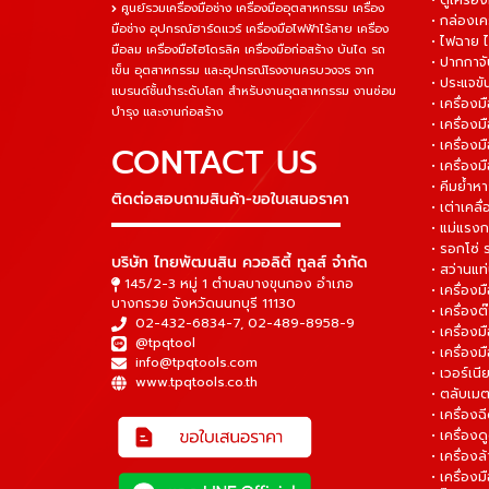
• ตู้เครื่อง
ศูนย์รวมเครื่องมือช่าง เครื่องมืออุตสาหกรรม เครื่อง
• กล่องเคร
มือช่าง อุปกรณ์ฮาร์ดแวร์ เครื่องมือไฟฟ้าไร้สาย เครื่อง
• ไฟฉาย 
มือลม เครื่องมือไฮโดรลิค เครื่องมือก่อสร้าง บันได รถ
• ปากกาจั
เข็น อุตสาหกรรม และอุปกรณ์โรงงานครบวงจร จาก
• ประแจข
แบรนด์ชั้นนำระดับโลก สำหรับงานอุตสาหกรรม งานซ่อม
• เครื่อ
บำรุง และงานก่อสร้าง
• เครื่อ
• เครื่องม
CONTACT US
• เครื่อง
• คีมย้ำห
ติดต่อสอบถามสินค้า-ขอใบเสนอราคา
• เต่าเคลื
▬▬▬▬▬▬▬▬▬▬▬▬▬▬▬
• แม่แรงก
• รอกโซ่
บริษัท ไทยพัฒนสิน ควอลิตี้ ทูลส์ จำกัด
• สว่านแท
145/2-3 หมู่ 1 ตำบลบางขุนกอง อำเภอ
• เครื่องม
บางกรวย จังหวัดนนทบุรี 11130
• เครื่อง
02-432-6834-7
,
02-489-8958-9
• เครื่อง
@tpqtool
• เครื่องม
info@tpqtools.com
• เวอร์เนี
www.tpqtools.co.th
• ตลับเมต
• เครื่อง
• เครื่อง
• เครื่อง
• เครื่องม