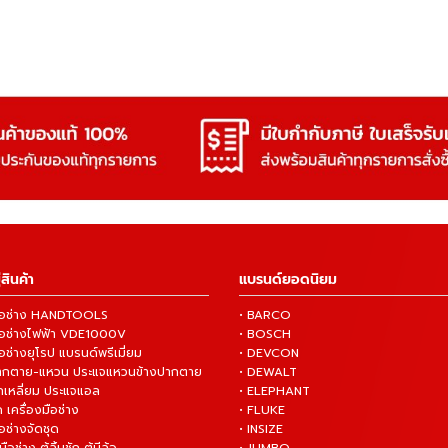
สินค้า
แบรนด์ยอดนิยม
งมือช่าง HANDTOOLS
• BARCO
งมือช่างไฟฟ้า VDE1000V
• BOSCH
ือช่างยุโรป แบรนด์พรีเมี่ยม
• DEVCON
ปากตาย-แหวน ประแจแหวนข้างปากตาย
• DEWALT
กเหลี่ยม ประแจแอล
• ELEPHANT
 เครื่องมือช่าง
• FLUKE
ือช่างจัดชุด
• INSIZE