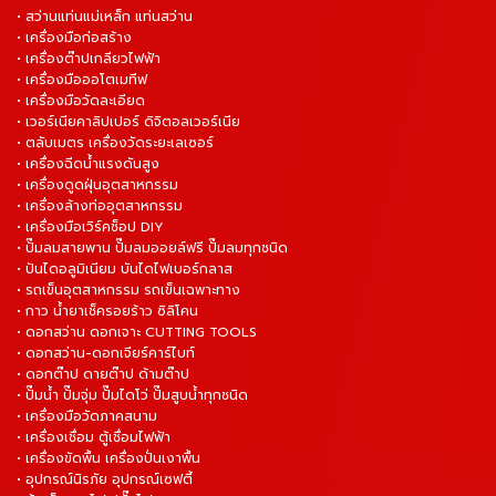
• สว่านแท่นแม่เหล็ก แท่นสว่าน
• เครื่องมือก่อสร้าง
• เครื่องต๊าปเกลียวไฟฟ้า
• เครื่องมือออโตเมทีฟ
• เครื่องมือวัดละเอียด
• เวอร์เนียคาลิปเปอร์ ดิจิตอลเวอร์เนีย
• ตลับเมตร เครื่องวัดระยะเลเซอร์
• เครื่องฉีดน้ำแรงดันสูง
• เครื่องดูดฝุ่นอุตสาหกรรม
• เครื่องล้างท่ออุตสาหกรรม
• เครื่องมือเวิร์คช็อป DIY
• ปั๊มลมสายพาน ปั๊มลมออยล์ฟรี ปั๊มลมทุกชนิด
• ปันไดอลูมิเนียม บันไดไฟเบอร์กลาส
• รถเข็นอุตสาหกรรม รถเข็นเฉพาะทาง
• กาว น้ำยาเช็ครอยร้าว ซิลิโคน
• ดอกสว่าน ดอกเจาะ CUTTING TOOLS
• ดอกสว่าน-ดอกเจียร์คาร์ไบท์
• ดอกต๊าป ดายต๊าป ด้ามต๊าป
• ปั๊มน้ำ ปั๊มจุ่ม ปั๊มไดโว่ ปั๊มสูบน้ำทุกชนิด
• เครื่องมือวัดภาคสนาม
• เครื่องเชื่อม ตู้เชื่อมไฟฟ้า
• เครื่องขัดพื้น เครื่องปั่นเงาพื้น
• อุปกรณ์นิรภัย อุปกรณ์เซฟตี้