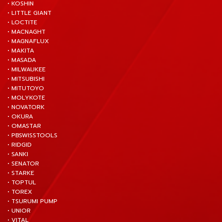
• KOSHIN
• LITTLE GIANT
• LOCTITE
• MACNAGHT
• MAGNAFLUX
• MAKITA
• MASADA
• MILWAUKEE
• MITSUBISHI
• MITUTOYO
• MOLYKOTE
• NOVATORK
• OKURA
• OMASTAR
• PBSWISSTOOLS
• RIDGID
• SANKI
• SENATOR
• STARKE
• TOPTUL
• TOREX
• TSURUMI PUMP
• UNIOR
• VITAL