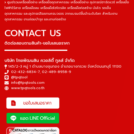
ศูนย์รวมเครื่องมือช่าง เครื่องมืออุตสาหกรรม เครื่องมือช่าง อุปกรณ์ฮาร์ดแวร์ เครื่องมือ
ไฟฟ้าไร้สาย เครื่องมือลม เครื่องมือไฮโดรลิค เครื่องมือก่อสร้าง บันได รถเข็น
อุตสาหกรรม และอุปกรณ์โรงงานครบวงจร จากแบรนด์ชั้นนำระดับโลก สำหรับงาน
อุตสาหกรรม งานซ่อมบำรุง และงานก่อสร้าง
CONTACT US
ติดต่อสอบถามสินค้า-ขอใบเสนอราคา
▬▬▬▬▬▬▬▬▬▬▬▬▬▬▬
บริษัท ไทยพัฒนสิน ควอลิตี้ ทูลส์ จำกัด
145/2-3 หมู่ 1 ตำบลบางขุนกอง อำเภอบางกรวย จังหวัดนนทบุรี 11130
02-432-6834-7
,
02-489-8958-9
@tpqtool
info@tpqtools.com
www.tpqtools.co.th