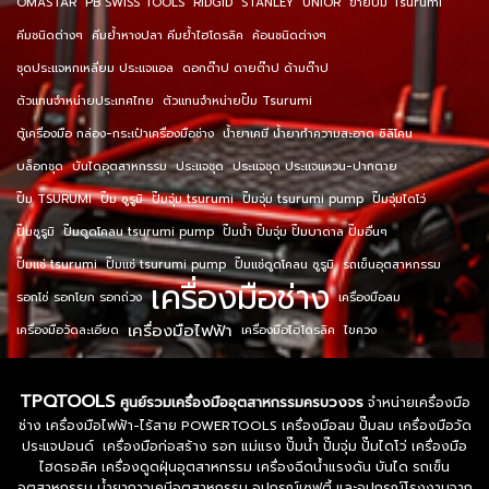
OMASTAR
PB SWISS TOOLS
RIDGID
STANLEY
UNIOR
ขายปั๊ม Tsurumi
คีมชนิดต่างๆ
คีมย้ำหางปลา คีมย้ำไฮโดรลิค
ค้อนชนิดต่างๆ
ชุดประแจหกเหลี่ยม ประแจแอล
ดอกต๊าป ดายต๊าป ด้ามต๊าป
ตัวแทนจำหน่ายประเทศไทย
ตัวแทนจำหน่ายปั๊ม Tsurumi
ตู้เครื่องมือ กล่อง-กระเป๋าเครื่องมือช่าง
น้ำยาเคมี น้ำยาทำความสะอาด ซิลิโคน
บล็อกชุด
บันไดอุตสาหกรรม
ประแจชุด
ประแจชุด ประแจแหวน-ปากตาย
ปั๊ม TSURUMI
ปั๊ม ซูรูมิ
ปั๊มจุ่ม tsurumi
ปั๊มจุ่ม tsurumi pump
ปั๊มจุ่มไดโว่
ปั๊มซูรูมิ
ปั๊มดูดโคลน tsurumi pump
ปั๊มน้ำ ปั๊มจุ่ม ปั๊มบาดาล ปั๊มอื่นๆ
ปั๊มแช่ tsurumi
ปั๊มแช่ tsurumi pump
ปั๊มแช่ดูดโคลน ซูรูมิ
รถเข็นอุตสาหกรรม
เครื่องมือช่าง
รอกโซ่ รอกโยก รอกถ่วง
เครื่องมือลม
เครื่องมือไฟฟ้า
เครื่องมือวัดละเอียด
เครื่องมือไฮโดรลิค
ไขควง
TPQTOOLS
ศูนย์รวมเครื่องมืออุตสาหกรรมครบวงจร
จำหน่ายเครื่องมือ
ช่าง เครื่องมือไฟฟ้า-ไร้สาย POWERTOOLS เครื่องมือลม ปั๊มลม เครื่องมือวัด
ประแจปอนด์ เครื่องมือก่อสร้าง รอก แม่แรง ปั๊มน้ำ ปั๊มจุ่ม ปั๊มไดโว่ เครื่องมือ
ไฮดรอลิค เครื่องดูดฝุ่นอุตสาหกรรม เครื่องฉีดน้ำแรงดัน บันได รถเข็น
อุตสาหกรรม น้ำยากาวเคมีอุตสาหกรรม อุปกรณ์เซฟตี้ และอุปกรณ์โรงงานจาก