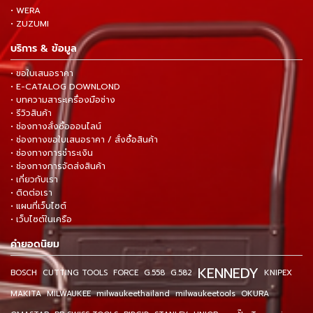
• WERA
• ZUZUMI
บริการ & ข้อมูล
• ขอใบเสนอราคา
• E-CATALOG DOWNLOND
• บทความสาระเครื่องมือช่าง
• รีวิวสินค้า
• ช่องทางสั่งซื้อออนไลน์
• ช่องทางขอใบเสนอราคา / สั่งซื้อสินค้า
• ช่องทางการชำระเงิน
• ช่องทางการจัดส่งสินค้า
• เกี่ยวกับเรา
• ติดต่อเรา
• แผนที่เว็บไซต์
• เว็บไซต์ในเครือ
คำยอดนิยม
KENNEDY
BOSCH
CUTTING TOOLS
FORCE
G.558
G.582
KNIPEX
MAKITA
MILWAUKEE
milwaukeethailand
milwaukeetools
OKURA