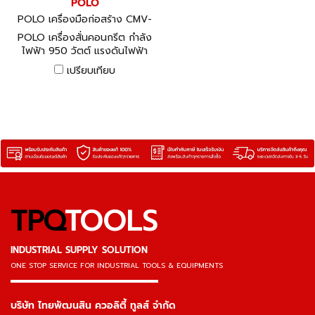
POLO
POLO เครื่องมือก่อสร้าง CMV-
35X2.0M
POLO เครื่องสั่นคอนกรีต กำลัง
ไฟฟ้า 950 วัตต์ แรงดันไฟฟ้า
220 โวลต์ รุ่น CMV-35X2.0M
เปรียบเทียบ
ขนาดหัวจี้ 35 มม. ความยาวสาย
จี้ 2 เมตร ความเร็วรอบตัวเปล่า
2,800 รอบ/นาที (โปโล)
TPQ
TOOLS
INDUSTRIAL SUPPLY SOLUTION
ONE STOP SERVICE
FOR INDUSTRIAL TOOLS & EQUIPMENTS
▬▬▬▬▬▬▬▬▬▬▬▬▬▬▬
บริษัท ไทยพัฒนสิน ควอลิตี้ ทูลส์ จำกัด