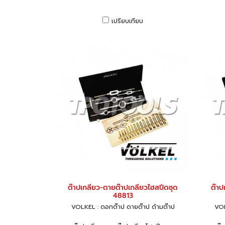
เปรียบเทียบ
ต๊าปเกลียว-ดายต๊าปเกลียวไฮสปีดชุด
ต๊าป
48813
VOLKEL : ดอกต๊าป ดายต๊าป ด้ามต๊าป
VOL