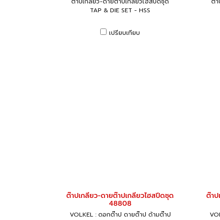
ต๊าปเกลียว-ดายต๊าปเกลียวไฮสปีดชุด
ต๊
TAP & DIE SET - HSS
เปรียบเทียบ
ต๊าปเกลียว-ดายต๊าปเกลียวไฮสปีดชุด
ต๊าป
48808
VOLKEL : ดอกต๊าป ดายต๊าป ด้ามต๊าป
VOL