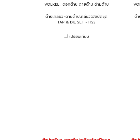
VOLKEL : ดอกต๊าป ดายต๊าป ด้ามต๊าป
VOL
ต๊าปเกลียว-ดายต๊าปเกลียวไฮสปีดชุด
ต๊
TAP & DIE SET - HSS
เปรียบเทียบ