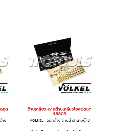
ีดชุด
ต๊าปเกลียว-ดายต๊าปเกลียวไฮสปีดชุด
48809
ต๊าป
VOLKEL : ดอกต๊าป ดายต๊าป ด้ามต๊าป