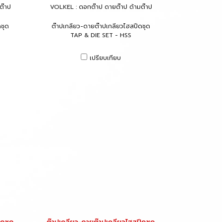
ต๊าป
VOLKEL : ดอกต๊าป ดายต๊าป ด้ามต๊าป
ชุด
ต๊าปเกลียว-ดายต๊าปเกลียวไฮสปีดชุด
TAP & DIE SET - HSS
เปรียบเทียบ