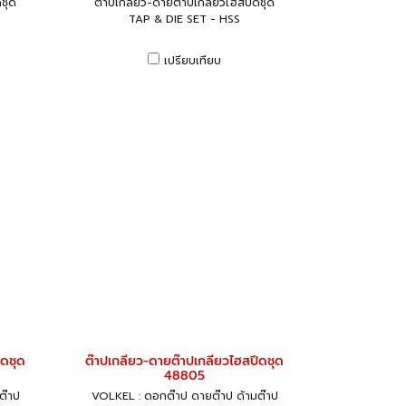
ชุด
ต๊าปเกลียว-ดายต๊าปเกลียวไฮสปีดชุด
TAP & DIE SET - HSS
เปรียบเทียบ
ีดชุด
ต๊าปเกลียว-ดายต๊าปเกลียวไฮสปีดชุด
48805
ต๊าป
VOLKEL : ดอกต๊าป ดายต๊าป ด้ามต๊าป