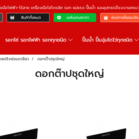
ื่องมือไฟฟ้า-ไร้สาย เครื่องมือไฮโดรลิค รอก แม่แรง ปั๊มน้ำ และอุปกรณ์โรงงานคร
รอกโซ่ รอกไฟฟ้า รอกทุกชนิด
ปั๊มน้ำ ปั๊มจุ่มไดโว่ทุกชนิด
ดสปริงซ่อมเกลียว
ดอกต๊าปชุดใหญ่
ดอกต๊าปชุดใหญ่