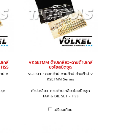
ปเกลี
VKSETMM ต๊าปเกลียว-ดายต๊าปเกลี
- HSS
ยวไฮสปีดชุด
๊าป V
VOLKEL : ดอกต๊าป ดายต๊าป ด้ามต๊าป V
KSETMM Series
ชุด
ต๊าปเกลียว-ดายต๊าปเกลียวไฮสปีดชุด
TAP & DIE SET - HSS
เปรียบเทียบ