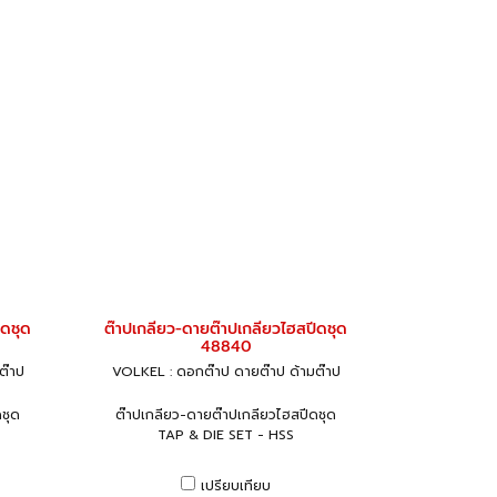
ีดชุด
ต๊าปเกลียว-ดายต๊าปเกลียวไฮสปีดชุด
48840
ต๊าป
VOLKEL : ดอกต๊าป ดายต๊าป ด้ามต๊าป
ชุด
ต๊าปเกลียว-ดายต๊าปเกลียวไฮสปีดชุด
TAP & DIE SET - HSS
เปรียบเทียบ