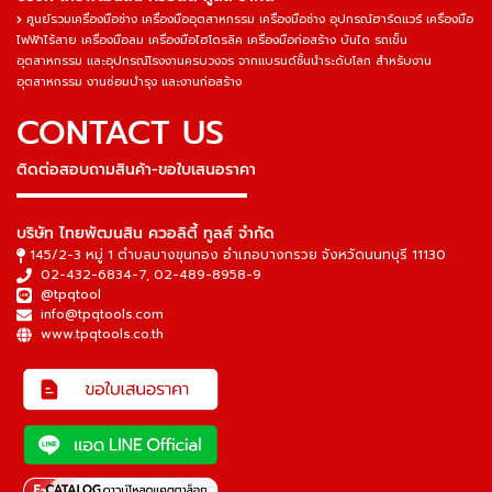
ศูนย์รวมเครื่องมือช่าง เครื่องมืออุตสาหกรรม เครื่องมือช่าง อุปกรณ์ฮาร์ดแวร์ เครื่องมือ
ไฟฟ้าไร้สาย เครื่องมือลม เครื่องมือไฮโดรลิค เครื่องมือก่อสร้าง บันได รถเข็น
อุตสาหกรรม และอุปกรณ์โรงงานครบวงจร จากแบรนด์ชั้นนำระดับโลก สำหรับงาน
อุตสาหกรรม งานซ่อมบำรุง และงานก่อสร้าง
CONTACT US
ติดต่อสอบถามสินค้า-ขอใบเสนอราคา
▬▬▬▬▬▬▬▬▬▬▬▬▬▬▬
บริษัท ไทยพัฒนสิน ควอลิตี้ ทูลส์ จำกัด
145/2-3 หมู่ 1 ตำบลบางขุนกอง อำเภอบางกรวย จังหวัดนนทบุรี 11130
02-432-6834-7
,
02-489-8958-9
@tpqtool
info@tpqtools.com
www.tpqtools.co.th