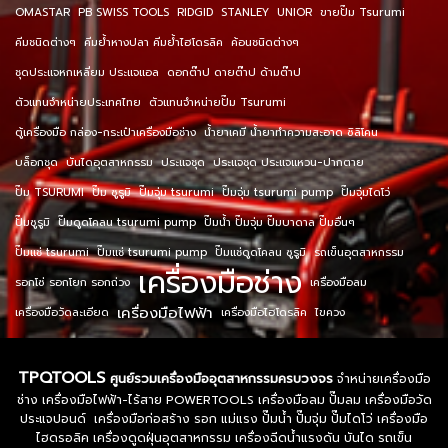
OMASTAR
PB SWISS TOOLS
RIDGID
STANLEY
UNIOR
ขายปั๊ม Tsurumi
คีมชนิดต่างๆ
คีมย้ำหางปลา คีมย้ำไฮโดรลิค
ค้อนชนิดต่างๆ
ชุดประแจหกเหลี่ยม ประแจแอล
ดอกต๊าป ดายต๊าป ด้ามต๊าป
ตัวแทนจำหน่ายประเทศไทย
ตัวแทนจำหน่ายปั๊ม Tsurumi
ตู้เครื่องมือ กล่อง-กระเป๋าเครื่องมือช่าง
น้ำยาเคมี น้ำยาทำความสะอาด ซิลิโคน
บล็อกชุด
บันไดอุตสาหกรรม
ประแจชุด
ประแจชุด ประแจแหวน-ปากตาย
ปั๊ม TSURUMI
ปั๊ม ซูรูมิ
ปั๊มจุ่ม tsurumi
ปั๊มจุ่ม tsurumi pump
ปั๊มจุ่มไดโว่
ปั๊มซูรูมิ
ปั๊มดูดโคลน tsurumi pump
ปั๊มน้ำ ปั๊มจุ่ม ปั๊มบาดาล ปั๊มอื่นๆ
ปั๊มแช่ tsurumi
ปั๊มแช่ tsurumi pump
ปั๊มแช่ดูดโคลน ซูรูมิ
รถเข็นอุตสาหกรรม
เครื่องมือช่าง
รอกโซ่ รอกโยก รอกถ่วง
เครื่องมือลม
เครื่องมือไฟฟ้า
เครื่องมือวัดละเอียด
เครื่องมือไฮโดรลิค
ไขควง
TPQTOOLS
ศูนย์รวมเครื่องมืออุตสาหกรรมครบวงจร
จำหน่ายเครื่องมือ
ช่าง เครื่องมือไฟฟ้า-ไร้สาย POWERTOOLS เครื่องมือลม ปั๊มลม เครื่องมือวัด
ประแจปอนด์ เครื่องมือก่อสร้าง รอก แม่แรง ปั๊มน้ำ ปั๊มจุ่ม ปั๊มไดโว่ เครื่องมือ
ไฮดรอลิค เครื่องดูดฝุ่นอุตสาหกรรม เครื่องฉีดน้ำแรงดัน บันได รถเข็น