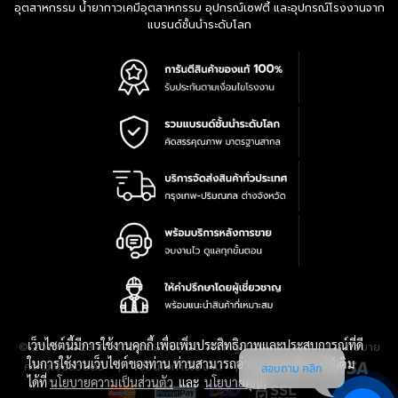
อุตสาหกรรม น้ำยากาวเคมีอุตสาหกรรม อุปกรณ์เซฟตี้ และอุปกรณ์โรงงานจาก
แบรนด์ชั้นนำระดับโลก
เว็บไซต์นี้มีการใช้งานคุกกี้ เพื่อเพิ่มประสิทธิภาพและประสบการณ์ที่ดี
|
นโยบาย
© 2016-2028 TPQTOOLS Co., Ltd. All Rights Reserved.
ในการใช้งานเว็บไซต์ของท่าน ท่านสามารถอ่านรายละเอียดเพิ่มเติม
ความเป็นส่วนตัว
|
เงื่อนไขการใช้งาน
|
แผนที่สินค้า
สอบถาม คลิก
ได้ที่
นโยบายความเป็นส่วนตัว
และ
นโยบายคุกกี้