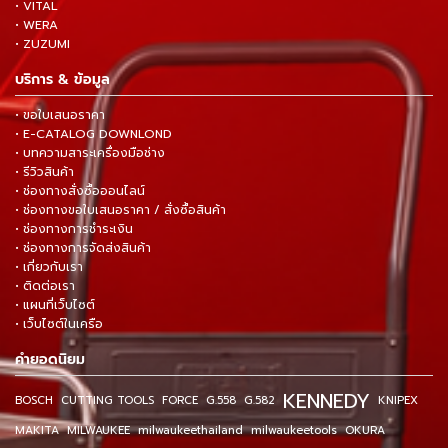
• VITAL
• WERA
• ZUZUMI
บริการ & ข้อมูล
• ขอใบเสนอราคา
• E-CATALOG DOWNLOND
• บทความสาระเครื่องมือช่าง
• รีวิวสินค้า
• ช่องทางสั่งซื้อออนไลน์
• ช่องทางขอใบเสนอราคา / สั่งซื้อสินค้า
• ช่องทางการชำระเงิน
• ช่องทางการจัดส่งสินค้า
• เกี่ยวกับเรา
• ติดต่อเรา
• แผนที่เว็บไซต์
• เว็บไซต์ในเครือ
คำยอดนิยม
KENNEDY
BOSCH
CUTTING TOOLS
FORCE
G.558
G.582
KNIPEX
MAKITA
MILWAUKEE
milwaukeethailand
milwaukeetools
OKURA