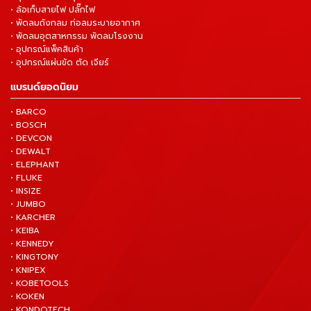
• ล้อเก็บสายไฟ ปลั๊กไฟ
• พัดลมถังกลม ท่อลมระบายอากาศ
• พัดลมอุตสาหกรรม พัดลมโรงงาน
• อุปกรณ์แพ็คสินค้า
• อุปกรณ์แผ่นขัด ตัด เจียร์
แบรนด์ยอดนิยม
• BARCO
• BOSCH
• DEVCON
• DEWALT
• ELEPHANT
• FLUKE
• INSIZE
• JUMBO
• KARCHER
• KEIBA
• KENNEDY
• KINGTONY
• KNIPEX
• KOBETOOLS
• KOKEN
• KONDOTECH