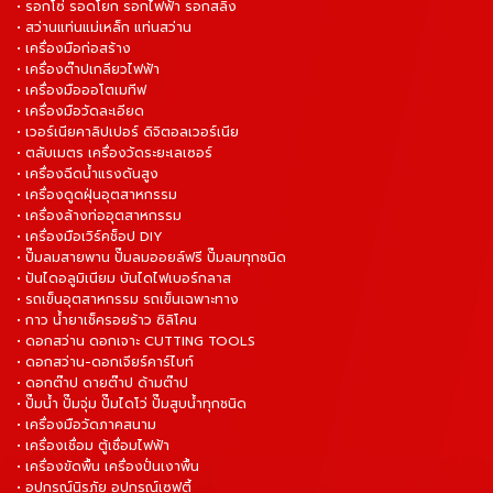
• รอกโซ่ รอดโยก รอกไฟฟ้า รอกสลิง
• สว่านแท่นแม่เหล็ก แท่นสว่าน
• เครื่องมือก่อสร้าง
• เครื่องต๊าปเกลียวไฟฟ้า
• เครื่องมือออโตเมทีฟ
• เครื่องมือวัดละเอียด
• เวอร์เนียคาลิปเปอร์ ดิจิตอลเวอร์เนีย
• ตลับเมตร เครื่องวัดระยะเลเซอร์
• เครื่องฉีดน้ำแรงดันสูง
• เครื่องดูดฝุ่นอุตสาหกรรม
• เครื่องล้างท่ออุตสาหกรรม
• เครื่องมือเวิร์คช็อป DIY
• ปั๊มลมสายพาน ปั๊มลมออยล์ฟรี ปั๊มลมทุกชนิด
• ปันไดอลูมิเนียม บันไดไฟเบอร์กลาส
• รถเข็นอุตสาหกรรม รถเข็นเฉพาะทาง
• กาว น้ำยาเช็ครอยร้าว ซิลิโคน
• ดอกสว่าน ดอกเจาะ CUTTING TOOLS
• ดอกสว่าน-ดอกเจียร์คาร์ไบท์
• ดอกต๊าป ดายต๊าป ด้ามต๊าป
• ปั๊มน้ำ ปั๊มจุ่ม ปั๊มไดโว่ ปั๊มสูบน้ำทุกชนิด
• เครื่องมือวัดภาคสนาม
• เครื่องเชื่อม ตู้เชื่อมไฟฟ้า
• เครื่องขัดพื้น เครื่องปั่นเงาพื้น
• อุปกรณ์นิรภัย อุปกรณ์เซฟตี้