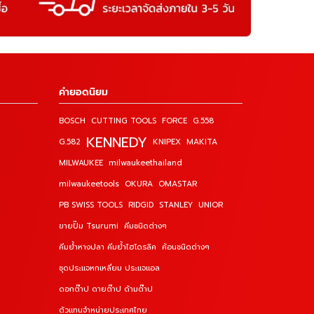
คำยอดนิยม
BOSCH
CUTTING TOOLS
FORCE
G.558
KENNEDY
G.582
KNIPEX
MAKITA
MILWAUKEE
milwaukeethailand
milwaukeetools
OKURA
OMASTAR
PB SWISS TOOLS
RIDGID
STANLEY
UNIOR
ขายปั๊ม Tsurumi
คีมชนิดต่างๆ
คีมย้ำหางปลา คีมย้ำไฮโดรลิค
ค้อนชนิดต่างๆ
ชุดประแจหกเหลี่ยม ประแจแอล
ดอกต๊าป ดายต๊าป ด้ามต๊าป
ตัวแทนจำหน่ายประเทศไทย