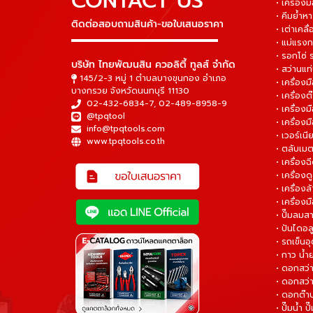
CONTACT US
• เครื่อง
• คีมย้ำห
ติดต่อสอบถามสินค้า-ขอใบเสนอราคา
• เต่าเคลื
▬▬▬▬▬▬▬▬▬▬▬▬▬▬▬
• แม่แรงก
• รอกโซ่
บริษัท ไทยพัฒนสิน ควอลิตี้ ทูลส์ จำกัด
• สว่านแท
145/2-3 หมู่ 1 ตำบลบางขุนกอง อำเภอ
• เครื่องม
บางกรวย จังหวัดนนทบุรี 11130
• เครื่อง
02-432-6834-7
,
02-489-8958-9
• เครื่อง
@tpqtool
• เครื่องม
info@tpqtools.com
• เวอร์เนี
www.tpqtools.co.th
• ตลับเมต
• เครื่อง
• เครื่อง
• เครื่อง
• เครื่องม
• ปั๊มลมส
• ปันไดอล
• รถเข็น
• กาว น้ำ
• ดอกสว
• ดอกสว่า
• ดอกต๊า
• ปั๊มน้ำ ป