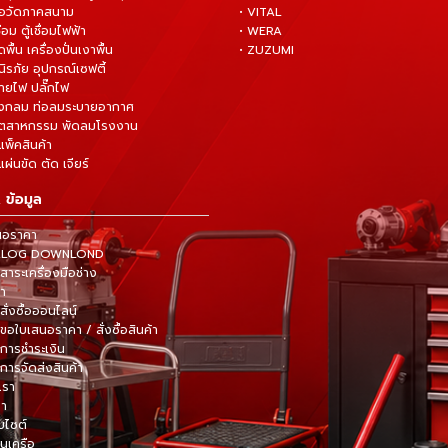
มือวัดภาคสนาม
• VITAL
ื่อม ตู้เชื่อมไฟฟ้า
• WERA
ดพื้น เครื่องปั่นเงาพื้น
• ZUZUMI
นิรภัย อุปกรณ์เซฟตี้
สายไฟ ปลั๊กไฟ
ังกลม ท่อลมระบายอากาศ
ุตสาหกรรม พัดลมโรงงาน
แพ็คสินค้า
ผ่นขัด ตัด เจียร์
 ข้อมูล
นอราคา
TALOG DOWNLOND
าระเครื่องมือช่าง
้า
สั่งซื้อออนไลน์
ขอใบเสนอราคา / สั่งซื้อสินค้า
การชำระเงิน
การจัดส่งสินค้า
เรา
รา
็บไซต์
ในเครือ