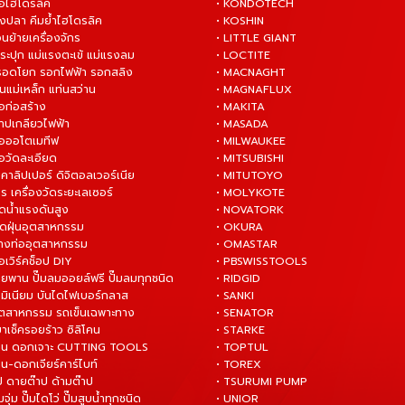
มือไฮโดรลิค
• KONDOTECH
างปลา คีมย้ำไฮโดรลิค
• KOSHIN
่อนย้ายเครื่องจักร
• LITTLE GIANT
ระปุก แม่แรงตะเข้ แม่แรงลม
• LOCTITE
 รอดโยก รอกไฟฟ้า รอกสลิง
• MACNAGHT
่นแม่เหล็ก แท่นสว่าน
• MAGNAFLUX
ือก่อสร้าง
• MAKITA
ต๊าปเกลียวไฟฟ้า
• MASADA
มือออโตเมทีฟ
• MILWAUKEE
ือวัดละเอียด
• MITSUBISHI
ยคาลิปเปอร์ ดิจิตอลเวอร์เนีย
• MITUTOYO
ร เครื่องวัดระยะเลเซอร์
• MOLYKOTE
ฉีดน้ำแรงดันสูง
• NOVATORK
ดูดฝุ่นอุตสาหกรรม
• OKURA
ล้างท่ออุตสาหกรรม
• OMASTAR
ือเวิร์คช็อป DIY
• PBSWISSTOOLS
ายพาน ปั๊มลมออยล์ฟรี ปั๊มลมทุกชนิด
• RIDGID
ูมิเนียม บันไดไฟเบอร์กลาส
• SANKI
อุตสาหกรรม รถเข็นเฉพาะทาง
• SENATOR
ยาเช็ครอยร้าว ซิลิโคน
• STARKE
่าน ดอกเจาะ CUTTING TOOLS
• TOPTUL
น-ดอกเจียร์คาร์ไบท์
• TOREX
ป ดายต๊าป ด้ามต๊าป
• TSURUMI PUMP
ั๊มจุ่ม ปั๊มไดโว่ ปั๊มสูบน้ำทุกชนิด
• UNIOR