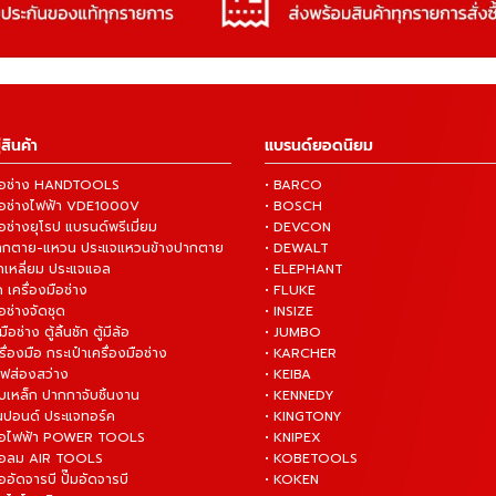
สินค้า
แบรนด์ยอดนิยม
งมือช่าง HANDTOOLS
• BARCO
งมือช่างไฟฟ้า VDE1000V
• BOSCH
ือช่างยุโรป แบรนด์พรีเมี่ยม
• DEVCON
ปากตาย-แหวน ประแจแหวนข้างปากตาย
• DEWALT
กเหลี่ยม ประแจแอล
• ELEPHANT
 เครื่องมือช่าง
• FLUKE
ือช่างจัดชุด
• INSIZE
มือช่าง ตู้ลิ้นชัก ตู้มีล้อ
• JUMBO
ื่องมือ กระเป๋าเครื่องมือช่าง
• KARCHER
ไฟส่องสว่าง
• KEIBA
บเหล็ก ปากกาจับชิ้นงาน
• KENNEDY
ันปอนด์ ประแจทอร์ค
• KINGTONY
งมือไฟฟ้า POWER TOOLS
• KNIPEX
งมือลม AIR TOOLS
• KOBETOOLS
ืออัดจารบี ปั๊มอัดจารบี
• KOKEN