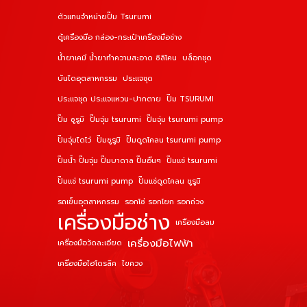
ตัวแทนจำหน่ายปั๊ม Tsurumi
ตู้เครื่องมือ กล่อง-กระเป๋าเครื่องมือช่าง
น้ำยาเคมี น้ำยาทำความสะอาด ซิลิโคน
บล็อกชุด
บันไดอุตสาหกรรม
ประแจชุด
ประแจชุด ประแจแหวน-ปากตาย
ปั๊ม TSURUMI
ปั๊ม ซูรูมิ
ปั๊มจุ่ม tsurumi
ปั๊มจุ่ม tsurumi pump
ปั๊มจุ่มไดโว่
ปั๊มซูรูมิ
ปั๊มดูดโคลน tsurumi pump
ปั๊มน้ำ ปั๊มจุ่ม ปั๊มบาดาล ปั๊มอื่นๆ
ปั๊มแช่ tsurumi
ปั๊มแช่ tsurumi pump
ปั๊มแช่ดูดโคลน ซูรูมิ
รถเข็นอุตสาหกรรม
รอกโซ่ รอกโยก รอกถ่วง
เครื่องมือช่าง
เครื่องมือลม
เครื่องมือไฟฟ้า
เครื่องมือวัดละเอียด
เครื่องมือไฮโดรลิค
ไขควง