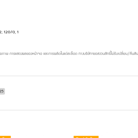
; 120/0, 1
ยภาพ การแสดงผลของหน้าจอ และการผลิตในแต่ละล็อต ทางบริษัทฯขอสงวนสิทธิ์ไม่รับเปลี่ยน/คืนสิน
25