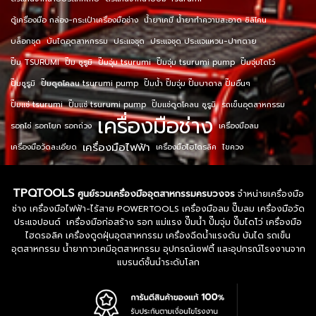
ตู้เครื่องมือ กล่อง-กระเป๋าเครื่องมือช่าง
น้ำยาเคมี น้ำยาทำความสะอาด ซิลิโคน
บล็อกชุด
บันไดอุตสาหกรรม
ประแจชุด
ประแจชุด ประแจแหวน-ปากตาย
ปั๊ม TSURUMI
ปั๊ม ซูรูมิ
ปั๊มจุ่ม tsurumi
ปั๊มจุ่ม tsurumi pump
ปั๊มจุ่มไดโว่
ปั๊มซูรูมิ
ปั๊มดูดโคลน tsurumi pump
ปั๊มน้ำ ปั๊มจุ่ม ปั๊มบาดาล ปั๊มอื่นๆ
ปั๊มแช่ tsurumi
ปั๊มแช่ tsurumi pump
ปั๊มแช่ดูดโคลน ซูรูมิ
รถเข็นอุตสาหกรรม
เครื่องมือช่าง
รอกโซ่ รอกโยก รอกถ่วง
เครื่องมือลม
เครื่องมือไฟฟ้า
เครื่องมือวัดละเอียด
เครื่องมือไฮโดรลิค
ไขควง
TPQTOOLS
ศูนย์รวมเครื่องมืออุตสาหกรรมครบวงจร
จำหน่ายเครื่องมือ
ช่าง เครื่องมือไฟฟ้า-ไร้สาย POWERTOOLS เครื่องมือลม ปั๊มลม เครื่องมือวัด
ประแจปอนด์ เครื่องมือก่อสร้าง รอก แม่แรง ปั๊มน้ำ ปั๊มจุ่ม ปั๊มไดโว่ เครื่องมือ
ไฮดรอลิค เครื่องดูดฝุ่นอุตสาหกรรม เครื่องฉีดน้ำแรงดัน บันได รถเข็น
อุตสาหกรรม น้ำยากาวเคมีอุตสาหกรรม อุปกรณ์เซฟตี้ และอุปกรณ์โรงงานจาก
แบรนด์ชั้นนำระดับโลก