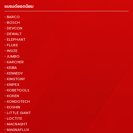
แบรนด์ยอดนิยม
• BARCO
• BOSCH
• DEVCON
• DEWALT
• ELEPHANT
• FLUKE
• INSIZE
• JUMBO
• KARCHER
• KEIBA
• KENNEDY
• KINGTONY
• KNIPEX
• KOBETOOLS
• KOKEN
• KONDOTECH
• KOSHIN
• LITTLE GIANT
• LOCTITE
• MACNAGHT
• MAGNAFLUX