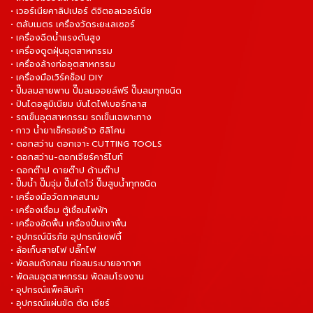
• เวอร์เนียคาลิปเปอร์ ดิจิตอลเวอร์เนีย
• ตลับเมตร เครื่องวัดระยะเลเซอร์
• เครื่องฉีดน้ำแรงดันสูง
• เครื่องดูดฝุ่นอุตสาหกรรม
• เครื่องล้างท่ออุตสาหกรรม
• เครื่องมือเวิร์คช็อป DIY
• ปั๊มลมสายพาน ปั๊มลมออยล์ฟรี ปั๊มลมทุกชนิด
• ปันไดอลูมิเนียม บันไดไฟเบอร์กลาส
• รถเข็นอุตสาหกรรม รถเข็นเฉพาะทาง
• กาว น้ำยาเช็ครอยร้าว ซิลิโคน
• ดอกสว่าน ดอกเจาะ CUTTING TOOLS
• ดอกสว่าน-ดอกเจียร์คาร์ไบท์
• ดอกต๊าป ดายต๊าป ด้ามต๊าป
• ปั๊มน้ำ ปั๊มจุ่ม ปั๊มไดโว่ ปั๊มสูบน้ำทุกชนิด
• เครื่องมือวัดภาคสนาม
• เครื่องเชื่อม ตู้เชื่อมไฟฟ้า
• เครื่องขัดพื้น เครื่องปั่นเงาพื้น
• อุปกรณ์นิรภัย อุปกรณ์เซฟตี้
• ล้อเก็บสายไฟ ปลั๊กไฟ
• พัดลมถังกลม ท่อลมระบายอากาศ
• พัดลมอุตสาหกรรม พัดลมโรงงาน
• อุปกรณ์แพ็คสินค้า
• อุปกรณ์แผ่นขัด ตัด เจียร์