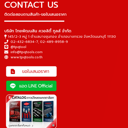
CONTACT US
ติดต่อสอบถามสินค้า-ขอใบเสนอราคา
▬▬▬▬▬▬▬▬▬▬▬▬▬▬▬
บริษัท ไทยพัฒนสิน ควอลิตี้ ทูลส์ จำกัด
145/2-3 หมู่ 1 ตำบลบางขุนกอง อำเภอบางกรวย จังหวัดนนทบุรี 11130
02-432-6834-7
,
02-489-8958-9
@tpqtool
info@tpqtools.com
www.tpqtools.co.th