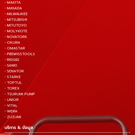
• MAKITA
• MASADA
• MILWAUKEE
• MITSUBISHI
• MITUTOYO
• MOLYKOTE
• NOVATORK
• OKURA
• OMASTAR
• PBSWISSTOOLS
• RIDGID
• SANKI
• SENATOR
• STARKE
• TOPTUL
• TOREX
• TSURUMI PUMP
• UNIOR
• VITAL
• WERA
• ZUZUMI
บริการ & ข้อมูล