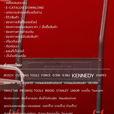
• ขอใบเสนอราคา
• E-CATALOG DOWNLOND
• บทความสาระเครื่องมือช่าง
• รีวิวสินค้า
• ช่องทางสั่งซื้อออนไลน์
• ช่องทางขอใบเสนอราคา / สั่งซื้อสินค้า
• ช่องทางการชำระเงิน
• ช่องทางการจัดส่งสินค้า
• เกี่ยวกับเรา
• ติดต่อเรา
• แผนที่เว็บไซต์
• เว็บไซต์ในเครือ
คำยอดนิยม
KENNEDY
BOSCH
CUTTING TOOLS
FORCE
G.558
G.582
KNIPEX
MAKITA
MILWAUKEE
milwaukeethailand
milwaukeetools
OKURA
OMASTAR
PB SWISS TOOLS
RIDGID
STANLEY
UNIOR
ขายปั๊ม Tsurumi
คีมชนิดต่างๆ
คีมย้ำหางปลา คีมย้ำไฮโดรลิค
ค้อนชนิดต่างๆ
ชุดประแจหกเหลี่ยม ประแจแอล
ดอกต๊าป ดายต๊าป ด้ามต๊าป
ตัวแทนจำหน่ายประเทศไทย
ตัวแทนจำหน่ายปั๊ม Tsurumi