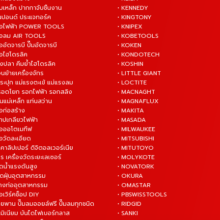
บเหล็ก ปากกาจับชิ้นงาน
• KENNEDY
ันปอนด์ ประแจทอร์ค
• KINGTONY
งมือไฟฟ้า POWER TOOLS
• KNIPEX
งมือลม AIR TOOLS
• KOBETOOLS
ืออัดจารบี ปั๊มอัดจารบี
• KOKEN
มือไฮโดรลิค
• KONDOTECH
างปลา คีมย้ำไฮโดรลิค
• KOSHIN
่อนย้ายเครื่องจักร
• LITTLE GIANT
ระปุก แม่แรงตะเข้ แม่แรงลม
• LOCTITE
 รอดโยก รอกไฟฟ้า รอกสลิง
• MACNAGHT
่นแม่เหล็ก แท่นสว่าน
• MAGNAFLUX
ือก่อสร้าง
• MAKITA
ต๊าปเกลียวไฟฟ้า
• MASADA
มือออโตเมทีฟ
• MILWAUKEE
ือวัดละเอียด
• MITSUBISHI
ยคาลิปเปอร์ ดิจิตอลเวอร์เนีย
• MITUTOYO
ร เครื่องวัดระยะเลเซอร์
• MOLYKOTE
ฉีดน้ำแรงดันสูง
• NOVATORK
ดูดฝุ่นอุตสาหกรรม
• OKURA
ล้างท่ออุตสาหกรรม
• OMASTAR
ือเวิร์คช็อป DIY
• PBSWISSTOOLS
ายพาน ปั๊มลมออยล์ฟรี ปั๊มลมทุกชนิด
• RIDGID
ูมิเนียม บันไดไฟเบอร์กลาส
• SANKI