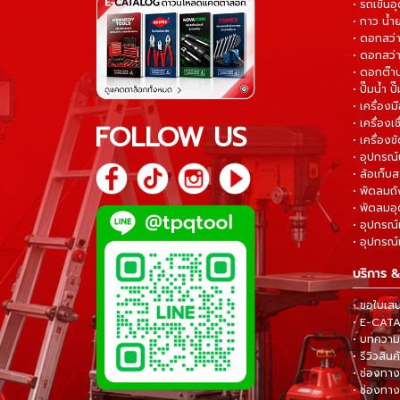
• รถเข็น
• กาว น้ำ
• ดอกสว
• ดอกสว่า
• ดอกต๊า
• ปั๊มน้ำ ป
• เครื่อง
• เครื่องเช
FOLLOW US
• เครื่องขั
• อุปกรณ์
• ล้อเก็บ
• พัดลมถ
• พัดลมอ
• อุปกรณ์
• อุปกรณ์แ
บริการ &
• ขอใบเส
• E-CA
• บทความส
• รีวิวสินค
• ช่องทาง
• ช่องทาง