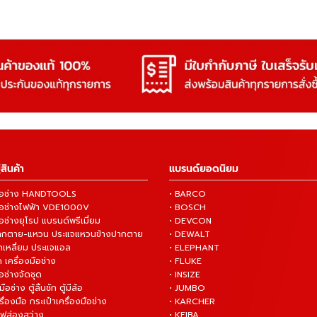
สินค้า
แบรนด์ยอดนิยม
งมือช่าง HANDTOOLS
• BARCO
งมือช่างไฟฟ้า VDE1000V
• BOSCH
ือช่างยุโรป แบรนด์พรีเมี่ยม
• DEVCON
ปากตาย-แหวน ประแจแหวนข้างปากตาย
• DEWALT
กเหลี่ยม ประแจแอล
• ELEPHANT
 เครื่องมือช่าง
• FLUKE
ือช่างจัดชุด
• INSIZE
มือช่าง ตู้ลิ้นชัก ตู้มีล้อ
• JUMBO
ื่องมือ กระเป๋าเครื่องมือช่าง
• KARCHER
ไฟส่องสว่าง
• KEIBA