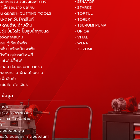
อุตสาหกรรม รถเข็นเฉพาะทาง
• SENATOR
ยาเช็ครอยร้าว ซิลิโคน
• STARKE
่าน ดอกเจาะ CUTTING TOOLS
• TOPTUL
น-ดอกเจียร์คาร์ไบท์
• TOREX
ป ดายต๊าป ด้ามต๊าป
• TSURUMI PUMP
ั๊มจุ่ม ปั๊มไดโว่ ปั๊มสูบน้ำทุกชนิด
• UNIOR
มือวัดภาคสนาม
• VITAL
ื่อม ตู้เชื่อมไฟฟ้า
• WERA
ดพื้น เครื่องปั่นเงาพื้น
• ZUZUMI
นิรภัย อุปกรณ์เซฟตี้
สายไฟ ปลั๊กไฟ
ังกลม ท่อลมระบายอากาศ
ุตสาหกรรม พัดลมโรงงาน
แพ็คสินค้า
ผ่นขัด ตัด เจียร์
 ข้อมูล
นอราคา
TALOG DOWNLOND
าระเครื่องมือช่าง
้า
สั่งซื้อออนไลน์
ขอใบเสนอราคา / สั่งซื้อสินค้า