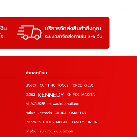
คำยอดนิยม
BOSCH
CUTTING TOOLS
FORCE
G.558
KENNEDY
G.582
KNIPEX
MAKITA
MILWAUKEE
milwaukeethailand
milwaukeetools
OKURA
OMASTAR
PB SWISS TOOLS
RIDGID
STANLEY
UNIOR
ขายปั๊ม Tsurumi
คีมชนิดต่างๆ