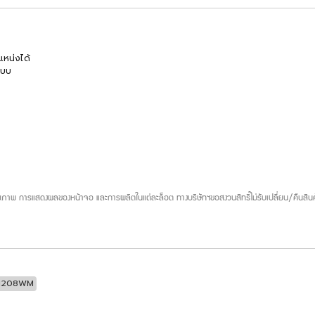
แหน่งได้
แบบ
ภาพ การแสดงผลของหน้าจอ และการผลิตในแต่ละล็อต ทางบริษัทฯขอสงวนสิทธิ์ไม่รับเปลี่ยน/คืนสินค
1208WM