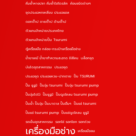
คีมย้ำหางปลา คีมย้ำไฮโดรลิค
ค้อนชนิดต่างๆ
ชุดประแจหกเหลี่ยม ประแจแอล
ดอกต๊าป ดายต๊าป ด้ามต๊าป
ตัวแทนจำหน่ายประเทศไทย
ตัวแทนจำหน่ายปั๊ม Tsurumi
ตู้เครื่องมือ กล่อง-กระเป๋าเครื่องมือช่าง
น้ำยาเคมี น้ำยาทำความสะอาด ซิลิโคน
บล็อกชุด
บันไดอุตสาหกรรม
ประแจชุด
ประแจชุด ประแจแหวน-ปากตาย
ปั๊ม TSURUMI
ปั๊ม ซูรูมิ
ปั๊มจุ่ม tsurumi
ปั๊มจุ่ม tsurumi pump
ปั๊มจุ่มไดโว่
ปั๊มซูรูมิ
ปั๊มดูดโคลน tsurumi pump
ปั๊มน้ำ ปั๊มจุ่ม ปั๊มบาดาล ปั๊มอื่นๆ
ปั๊มแช่ tsurumi
ปั๊มแช่ tsurumi pump
ปั๊มแช่ดูดโคลน ซูรูมิ
รถเข็นอุตสาหกรรม
รอกโซ่ รอกโยก รอกถ่วง
เครื่องมือช่าง
เครื่องมือลม