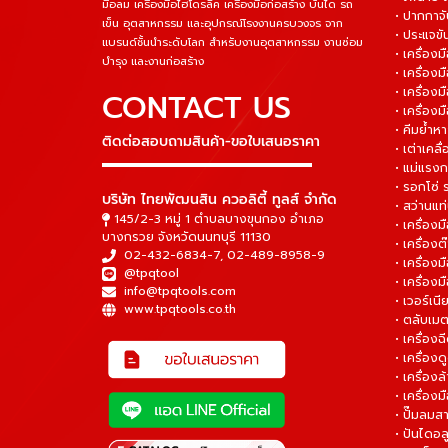
มือลม เครื่องมือไฮโดรลิค เครื่องมือก่อสร้าง บันได รถ
• ปากกาจั
เข็น อุตสาหกรรม และอุปกรณ์โรงงานครบวงจร จาก
• ประแจข
แบรนด์ชั้นนำระดับโลก สำหรับงานอุตสาหกรรม งานซ่อม
• เครื่อ
บำรุง และงานก่อสร้าง
• เครื่อ
• เครื่องม
CONTACT US
• เครื่อง
• คีมย้ำห
ติดต่อสอบถามสินค้า-ขอใบเสนอราคา
• เต่าเคลื
▬▬▬▬▬▬▬▬▬▬▬▬▬▬▬
• แม่แรงก
• รอกโซ่
บริษัท ไทยพัฒนสิน ควอลิตี้ ทูลส์ จำกัด
• สว่านแท
145/2-3 หมู่ 1 ตำบลบางขุนกอง อำเภอ
• เครื่องม
บางกรวย จังหวัดนนทบุรี 11130
• เครื่อง
02-432-6834-7
,
02-489-8958-9
• เครื่อง
@tpqtool
• เครื่องม
info@tpqtools.com
• เวอร์เนี
www.tpqtools.co.th
• ตลับเมต
• เครื่อง
• เครื่อง
• เครื่อง
• เครื่องม
• ปั๊มลมส
• ปันไดอล