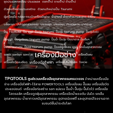
ชุดประแจหกเหลี่ยม ประแจแอล
ดอกต๊าป ดายต๊าป ด้ามต๊าป
ตัวแทนจำหน่ายประเทศไทย
ตัวแทนจำหน่ายปั๊ม Tsurumi
ตู้เครื่องมือ กล่อง-กระเป๋าเครื่องมือช่าง
น้ำยาเคมี น้ำยาทำความสะอาด ซิลิโคน
บล็อกชุด
บันไดอุตสาหกรรม
ประแจชุด
ประแจชุด ประแจแหวน-ปากตาย
ปั๊ม TSURUMI
ปั๊ม ซูรูมิ
ปั๊มจุ่ม tsurumi
ปั๊มจุ่ม tsurumi pump
ปั๊มจุ่มไดโว่
ปั๊มซูรูมิ
ปั๊มดูดโคลน tsurumi pump
ปั๊มน้ำ ปั๊มจุ่ม ปั๊มบาดาล ปั๊มอื่นๆ
ปั๊มแช่ tsurumi
ปั๊มแช่ tsurumi pump
ปั๊มแช่ดูดโคลน ซูรูมิ
รถเข็นอุตสาหกรรม
เครื่องมือช่าง
รอกโซ่ รอกโยก รอกถ่วง
เครื่องมือลม
เครื่องมือไฟฟ้า
เครื่องมือวัดละเอียด
เครื่องมือไฮโดรลิค
ไขควง
TPQTOOLS
ศูนย์รวมเครื่องมืออุตสาหกรรมครบวงจร
จำหน่ายเครื่องมือ
ช่าง เครื่องมือไฟฟ้า-ไร้สาย POWERTOOLS เครื่องมือลม ปั๊มลม เครื่องมือวัด
ประแจปอนด์ เครื่องมือก่อสร้าง รอก แม่แรง ปั๊มน้ำ ปั๊มจุ่ม ปั๊มไดโว่ เครื่องมือ
ไฮดรอลิค เครื่องดูดฝุ่นอุตสาหกรรม เครื่องฉีดน้ำแรงดัน บันได รถเข็น
อุตสาหกรรม น้ำยากาวเคมีอุตสาหกรรม อุปกรณ์เซฟตี้ และอุปกรณ์โรงงานจาก
แบรนด์ชั้นนำระดับโลก