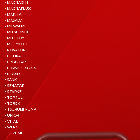
• MACNAGHT
• MAGNAFLUX
• MAKITA
• MASADA
• MILWAUKEE
• MITSUBISHI
• MITUTOYO
• MOLYKOTE
• NOVATORK
• OKURA
• OMASTAR
• PBSWISSTOOLS
• RIDGID
• SANKI
• SENATOR
• STARKE
• TOPTUL
• TOREX
• TSURUMI PUMP
• UNIOR
• VITAL
• WERA
• ZUZUMI