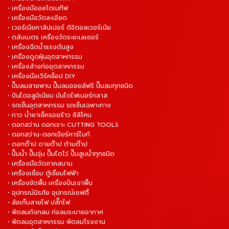
• เครื่องมือออโตเมทีฟ
• เครื่องมือวัดละเอียด
• เวอร์เนียคาลิปเปอร์ ดิจิตอลเวอร์เนีย
• ตลับเมตร เครื่องวัดระยะเลเซอร์
• เครื่องฉีดน้ำแรงดันสูง
• เครื่องดูดฝุ่นอุตสาหกรรม
• เครื่องล้างท่ออุตสาหกรรม
• เครื่องมือเวิร์คช็อป DIY
• ปั๊มลมสายพาน ปั๊มลมออยล์ฟรี ปั๊มลมทุกชนิด
• ปันไดอลูมิเนียม บันไดไฟเบอร์กลาส
• รถเข็นอุตสาหกรรม รถเข็นเฉพาะทาง
• กาว น้ำยาเช็ครอยร้าว ซิลิโคน
• ดอกสว่าน ดอกเจาะ CUTTING TOOLS
• ดอกสว่าน-ดอกเจียร์คาร์ไบท์
• ดอกต๊าป ดายต๊าป ด้ามต๊าป
• ปั๊มน้ำ ปั๊มจุ่ม ปั๊มไดโว่ ปั๊มสูบน้ำทุกชนิด
• เครื่องมือวัดภาคสนาม
• เครื่องเชื่อม ตู้เชื่อมไฟฟ้า
• เครื่องขัดพื้น เครื่องปั่นเงาพื้น
• อุปกรณ์นิรภัย อุปกรณ์เซฟตี้
• ล้อเก็บสายไฟ ปลั๊กไฟ
• พัดลมถังกลม ท่อลมระบายอากาศ
• พัดลมอุตสาหกรรม พัดลมโรงงาน