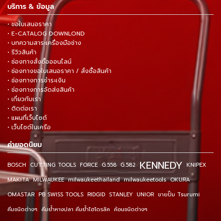
บริการ & ข้อมูล
• ขอใบเสนอราคา
• E-CATALOG DOWNLOND
• บทความสาระเครื่องมือช่าง
• รีวิวสินค้า
• ช่องทางสั่งซื้อออนไลน์
• ช่องทางขอใบเสนอราคา / สั่งซื้อสินค้า
• ช่องทางการชำระเงิน
• ช่องทางการจัดส่งสินค้า
• เกี่ยวกับเรา
• ติดต่อเรา
• แผนที่เว็บไซต์
• เว็บไซต์ในเครือ
คำยอดนิยม
KENNEDY
BOSCH
CUTTING TOOLS
FORCE
G.558
G.582
KNIPEX
MAKITA
MILWAUKEE
milwaukeethailand
milwaukeetools
OKURA
OMASTAR
PB SWISS TOOLS
RIDGID
STANLEY
UNIOR
ขายปั๊ม Tsurumi
คีมชนิดต่างๆ
คีมย้ำหางปลา คีมย้ำไฮโดรลิค
ค้อนชนิดต่างๆ