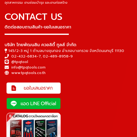
อุตสาหกรรม งานซ่อมบำรุง และงานก่อสร้าง
CONTACT US
ติดต่อสอบถามสินค้า-ขอใบเสนอราคา
▬▬▬▬▬▬▬▬▬▬▬▬▬▬▬
บริษัท ไทยพัฒนสิน ควอลิตี้ ทูลส์ จำกัด
145/2-3 หมู่ 1 ตำบลบางขุนกอง อำเภอบางกรวย จังหวัดนนทบุรี 11130
02-432-6834-7
,
02-489-8958-9
@tpqtool
info@tpqtools.com
www.tpqtools.co.th