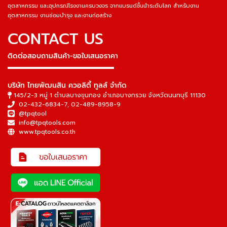
อุตสาหกรรม และอุปกรณ์โรงงานครบวงจร จากแบรนด์ชั้นนำระดับโลก สำหรับงาน
อุตสาหกรรม งานซ่อมบำรุง และงานก่อสร้าง
CONTACT US
ติดต่อสอบถามสินค้า-ขอใบเสนอราคา
▬▬▬▬▬▬▬▬▬▬▬▬▬▬▬
บริษัท ไทยพัฒนสิน ควอลิตี้ ทูลส์ จำกัด
145/2-3 หมู่ 1 ตำบลบางขุนกอง อำเภอบางกรวย จังหวัดนนทบุรี 11130
02-432-6834-7
,
02-489-8958-9
@tpqtool
info@tpqtools.com
www.tpqtools.co.th