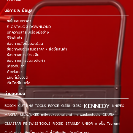
บริการ & ข้อมูล
• ขอใบเสนอราคา
• E-CATALOG DOWNLOND
• บทความสาระเครื่องมือช่าง
• รีวิวสินค้า
• ช่องทางสั่งซื้อออนไลน์
• ช่องทางขอใบเสนอราคา / สั่งซื้อสินค้า
• ช่องทางการชำระเงิน
• ช่องทางการจัดส่งสินค้า
• เกี่ยวกับเรา
• ติดต่อเรา
• แผนที่เว็บไซต์
• เว็บไซต์ในเครือ
คำยอดนิยม
KENNEDY
BOSCH
CUTTING TOOLS
FORCE
G.558
G.582
KNIPEX
MAKITA
MILWAUKEE
milwaukeethailand
milwaukeetools
OKURA
OMASTAR
PB SWISS TOOLS
RIDGID
STANLEY
UNIOR
ขายปั๊ม Tsurumi
คีมชนิดต่างๆ
คีมย้ำหางปลา คีมย้ำไฮโดรลิค
ค้อนชนิดต่างๆ