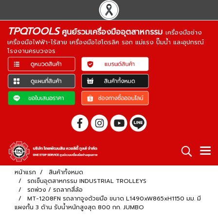
TPQTOOLS
ศูนย์รวมเครื่องมืออุตสาหกรรม
เครื่องมือช่าง
เครื่องมือไฟฟ้า-ไร้สาย เครื่องมือไฮโดรลิค รอก แม่แรง ปั๊มน้ำ และอุปกรณ์
โรงงานครบวงจร
หน้าแรก
สินค้าทั้งหมด
รถเข็นอุตสาหกรรม INDUSTRIAL TROLLEYS
รถพ่วง / รถลากสี่ล้อ
MT-1208FN รถลากจูงด้วยมือ ขนาด L1490xW865xH1150 มม. มี
แผงกั้น 3 ด้าน รับน้ำหนักสูงสุด 800 กก. JUMBO