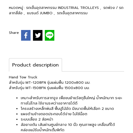
หมวดหมู่ :
รถเข็นอุตสาหกรรม INDUSTRIAL TROLLEYS
,
รถพ่วง / รถ
ลากสี่ล้อ
,
แบรนด์ JUMBO
,
รถเข็นอุตสาหกรรม
Share
Product description
Hand Tow Truck
สำหรับรุ่น MT-1208FN รุ่นแผ่นพื้น 1200x800 มม.
สำหรับรุ่น MT-1508FN รุ่นแผ่นพื้น 1500x800 มม.
เหมาะสำหรับการลากจูง เพื่อขนย้ายวัสดุชิ้นใหญ่ น้ำหนักมาก ระยะ
ทางไม่ไกล ใช้งานระหว่างอาคารได้ดี
โครงสร้างเหล็กพ่นสี พื้นปูไม้อัด มีขนาดพื้นให้เลือก 2 ขนาด
แผงด้ามข้างถอดประกอบได้ง่าย ไม่ใช้น็อต
ระบบเลี้ยง 2 ล้อหน้า
ล้อยางตัน เส้นผ่านศูนย์กลาง 10 นิ้ว คุณภาพสูง เคลื่อนที่ได้
คล่องแม้รับน้ำหนักเต็มพิกัด