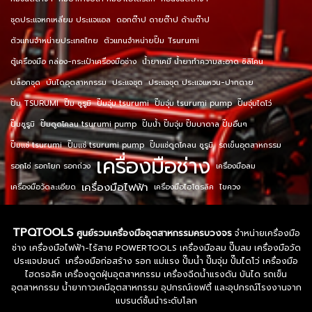
ชุดประแจหกเหลี่ยม ประแจแอล
ดอกต๊าป ดายต๊าป ด้ามต๊าป
ตัวแทนจำหน่ายประเทศไทย
ตัวแทนจำหน่ายปั๊ม Tsurumi
ตู้เครื่องมือ กล่อง-กระเป๋าเครื่องมือช่าง
น้ำยาเคมี น้ำยาทำความสะอาด ซิลิโคน
บล็อกชุด
บันไดอุตสาหกรรม
ประแจชุด
ประแจชุด ประแจแหวน-ปากตาย
ปั๊ม TSURUMI
ปั๊ม ซูรูมิ
ปั๊มจุ่ม tsurumi
ปั๊มจุ่ม tsurumi pump
ปั๊มจุ่มไดโว่
ปั๊มซูรูมิ
ปั๊มดูดโคลน tsurumi pump
ปั๊มน้ำ ปั๊มจุ่ม ปั๊มบาดาล ปั๊มอื่นๆ
ปั๊มแช่ tsurumi
ปั๊มแช่ tsurumi pump
ปั๊มแช่ดูดโคลน ซูรูมิ
รถเข็นอุตสาหกรรม
เครื่องมือช่าง
รอกโซ่ รอกโยก รอกถ่วง
เครื่องมือลม
เครื่องมือไฟฟ้า
เครื่องมือวัดละเอียด
เครื่องมือไฮโดรลิค
ไขควง
TPQTOOLS
ศูนย์รวมเครื่องมืออุตสาหกรรมครบวงจร
จำหน่ายเครื่องมือ
ช่าง เครื่องมือไฟฟ้า-ไร้สาย POWERTOOLS เครื่องมือลม ปั๊มลม เครื่องมือวัด
ประแจปอนด์ เครื่องมือก่อสร้าง รอก แม่แรง ปั๊มน้ำ ปั๊มจุ่ม ปั๊มไดโว่ เครื่องมือ
ไฮดรอลิค เครื่องดูดฝุ่นอุตสาหกรรม เครื่องฉีดน้ำแรงดัน บันได รถเข็น
อุตสาหกรรม น้ำยากาวเคมีอุตสาหกรรม อุปกรณ์เซฟตี้ และอุปกรณ์โรงงานจาก
แบรนด์ชั้นนำระดับโลก