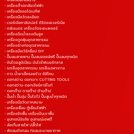
• เครื่องต๊าปเกลียวไฟฟ้า
• เครื่องมือออโตเมทีฟ
• เครื่องมือวัดละเอียด
• เวอร์เนียคาลิปเปอร์ ดิจิตอลเวอร์เนีย
• ตลับเมตร เครื่องวัดระยะเลเซอร์
• เครื่องฉีดน้ำแรงดันสูง
• เครื่องดูดฝุ่นอุตสาหกรรม
• เครื่องล้างท่ออุตสาหกรรม
• เครื่องมือเวิร์คช็อป DIY
• ปั๊มลมสายพาน ปั๊มลมออยล์ฟรี ปั๊มลมทุกชนิด
• ปันไดอลูมิเนียม บันไดไฟเบอร์กลาส
• รถเข็นอุตสาหกรรม รถเข็นเฉพาะทาง
• กาว น้ำยาเช็ครอยร้าว ซิลิโคน
• ดอกสว่าน ดอกเจาะ CUTTING TOOLS
• ดอกสว่าน-ดอกเจียร์คาร์ไบท์
• ดอกต๊าป ดายต๊าป ด้ามต๊าป
• ปั๊มน้ำ ปั๊มจุ่ม ปั๊มไดโว่ ปั๊มสูบน้ำทุกชนิด
• เครื่องมือวัดภาคสนาม
• เครื่องเชื่อม ตู้เชื่อมไฟฟ้า
• เครื่องขัดพื้น เครื่องปั่นเงาพื้น
• อุปกรณ์นิรภัย อุปกรณ์เซฟตี้
• ล้อเก็บสายไฟ ปลั๊กไฟ
• พัดลมถังกลม ท่อลมระบายอากาศ