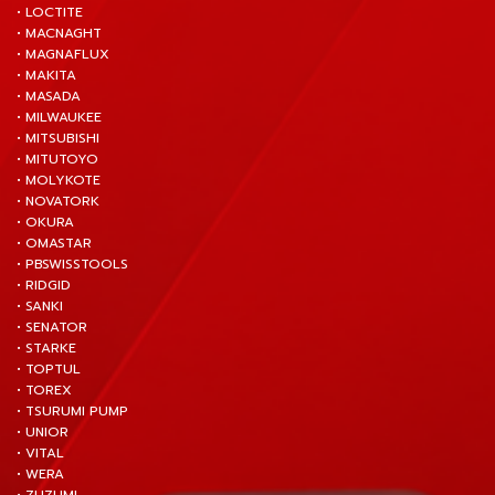
• LOCTITE
• MACNAGHT
• MAGNAFLUX
• MAKITA
• MASADA
• MILWAUKEE
• MITSUBISHI
• MITUTOYO
• MOLYKOTE
• NOVATORK
• OKURA
• OMASTAR
• PBSWISSTOOLS
• RIDGID
• SANKI
• SENATOR
• STARKE
• TOPTUL
• TOREX
• TSURUMI PUMP
• UNIOR
• VITAL
• WERA
• ZUZUMI