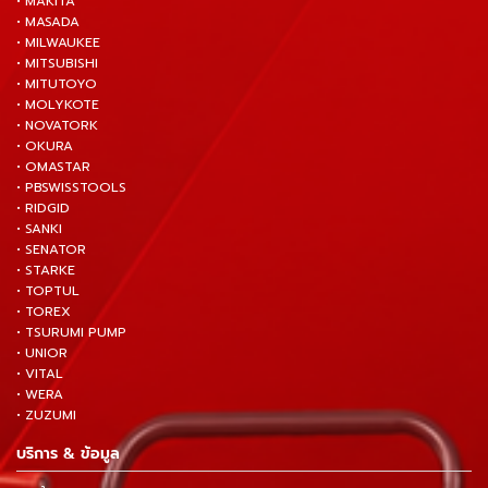
• MAKITA
• MASADA
• MILWAUKEE
• MITSUBISHI
• MITUTOYO
• MOLYKOTE
• NOVATORK
• OKURA
• OMASTAR
• PBSWISSTOOLS
• RIDGID
• SANKI
• SENATOR
• STARKE
• TOPTUL
• TOREX
• TSURUMI PUMP
• UNIOR
• VITAL
• WERA
• ZUZUMI
บริการ & ข้อมูล