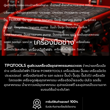
ตู้เครื่องมือ กล่อง-กระเป๋าเครื่องมือช่าง
น้ำยาเคมี น้ำยาทำความสะอาด ซิลิโคน
บล็อกชุด
บันไดอุตสาหกรรม
ประแจชุด
ประแจชุด ประแจแหวน-ปากตาย
ปั๊ม TSURUMI
ปั๊ม ซูรูมิ
ปั๊มจุ่ม tsurumi
ปั๊มจุ่ม tsurumi pump
ปั๊มจุ่มไดโว่
ปั๊มซูรูมิ
ปั๊มดูดโคลน tsurumi pump
ปั๊มน้ำ ปั๊มจุ่ม ปั๊มบาดาล ปั๊มอื่นๆ
ปั๊มแช่ tsurumi
ปั๊มแช่ tsurumi pump
ปั๊มแช่ดูดโคลน ซูรูมิ
รถเข็นอุตสาหกรรม
เครื่องมือช่าง
รอกโซ่ รอกโยก รอกถ่วง
เครื่องมือลม
เครื่องมือไฟฟ้า
เครื่องมือวัดละเอียด
เครื่องมือไฮโดรลิค
ไขควง
TPQTOOLS
ศูนย์รวมเครื่องมืออุตสาหกรรมครบวงจร
จำหน่ายเครื่องมือ
ช่าง เครื่องมือไฟฟ้า-ไร้สาย POWERTOOLS เครื่องมือลม ปั๊มลม เครื่องมือวัด
ประแจปอนด์ เครื่องมือก่อสร้าง รอก แม่แรง ปั๊มน้ำ ปั๊มจุ่ม ปั๊มไดโว่ เครื่องมือ
ไฮดรอลิค เครื่องดูดฝุ่นอุตสาหกรรม เครื่องฉีดน้ำแรงดัน บันได รถเข็น
อุตสาหกรรม น้ำยากาวเคมีอุตสาหกรรม อุปกรณ์เซฟตี้ และอุปกรณ์โรงงานจาก
แบรนด์ชั้นนำระดับโลก