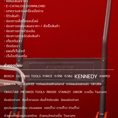
• ขอใบเสนอราคา
• E-CATALOG DOWNLOND
• บทความสาระเครื่องมือช่าง
• รีวิวสินค้า
• ช่องทางสั่งซื้อออนไลน์
• ช่องทางขอใบเสนอราคา / สั่งซื้อสินค้า
• ช่องทางการชำระเงิน
• ช่องทางการจัดส่งสินค้า
• เกี่ยวกับเรา
• ติดต่อเรา
• แผนที่เว็บไซต์
• เว็บไซต์ในเครือ
คำยอดนิยม
KENNEDY
BOSCH
CUTTING TOOLS
FORCE
G.558
G.582
KNIPEX
MAKITA
MILWAUKEE
milwaukeethailand
milwaukeetools
OKURA
OMASTAR
PB SWISS TOOLS
RIDGID
STANLEY
UNIOR
ขายปั๊ม Tsurumi
คีมชนิดต่างๆ
คีมย้ำหางปลา คีมย้ำไฮโดรลิค
ค้อนชนิดต่างๆ
ชุดประแจหกเหลี่ยม ประแจแอล
ดอกต๊าป ดายต๊าป ด้ามต๊าป
ตัวแทนจำหน่ายประเทศไทย
ตัวแทนจำหน่ายปั๊ม Tsurumi