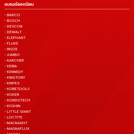
แบรนด์ยอดนิยม
• BARCO
• BOSCH
• DEVCON
• DEWALT
• ELEPHANT
• FLUKE
• INSIZE
• JUMBO
• KARCHER
• KEIBA
• KENNEDY
• KINGTONY
• KNIPEX
• KOBETOOLS
• KOKEN
• KONDOTECH
• KOSHIN
• LITTLE GIANT
• LOCTITE
• MACNAGHT
• MAGNAFLUX