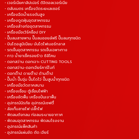
• เวอร์เนียคาลิปเปอร์ ดิจิตอลเวอร์เนีย
• ตลับเมตร เครื่องวัดระยะเลเซอร์
• เครื่องฉีดน้ำแรงดันสูง
• เครื่องดูดฝุ่นอุตสาหกรรม
• เครื่องล้างท่ออุตสาหกรรม
• เครื่องมือเวิร์คช็อป DIY
• ปั๊มลมสายพาน ปั๊มลมออยล์ฟรี ปั๊มลมทุกชนิด
• ปันไดอลูมิเนียม บันไดไฟเบอร์กลาส
• รถเข็นอุตสาหกรรม รถเข็นเฉพาะทาง
• กาว น้ำยาเช็ครอยร้าว ซิลิโคน
• ดอกสว่าน ดอกเจาะ CUTTING TOOLS
• ดอกสว่าน-ดอกเจียร์คาร์ไบท์
• ดอกต๊าป ดายต๊าป ด้ามต๊าป
• ปั๊มน้ำ ปั๊มจุ่ม ปั๊มไดโว่ ปั๊มสูบน้ำทุกชนิด
• เครื่องมือวัดภาคสนาม
• เครื่องเชื่อม ตู้เชื่อมไฟฟ้า
• เครื่องขัดพื้น เครื่องปั่นเงาพื้น
• อุปกรณ์นิรภัย อุปกรณ์เซฟตี้
• ล้อเก็บสายไฟ ปลั๊กไฟ
• พัดลมถังกลม ท่อลมระบายอากาศ
• พัดลมอุตสาหกรรม พัดลมโรงงาน
• อุปกรณ์แพ็คสินค้า
• อุปกรณ์แผ่นขัด ตัด เจียร์