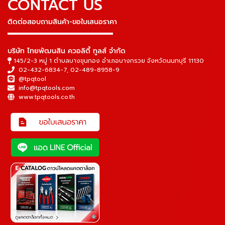
CONTACT US
ติดต่อสอบถามสินค้า-ขอใบเสนอราคา
▬▬▬▬▬▬▬▬▬▬▬▬▬▬▬
บริษัท ไทยพัฒนสิน ควอลิตี้ ทูลส์ จำกัด
145/2-3 หมู่ 1 ตำบลบางขุนกอง อำเภอบางกรวย จังหวัดนนทบุรี 11130
02-432-6834-7
,
02-489-8958-9
@tpqtool
info@tpqtools.com
www.tpqtools.co.th