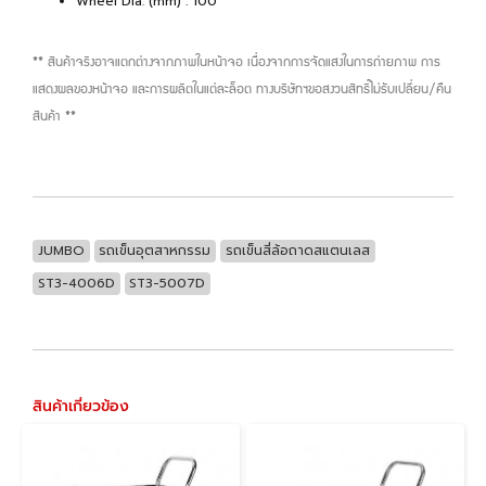
Wheel Dia. (mm) : 100
** สินค้าจริงอาจแตกต่างจากภาพในหน้าจอ เนื่องจากการจัดแสงในการถ่ายภาพ การ
แสดงผลของหน้าจอ และการผลิตในแต่ละล็อต ทางบริษัทฯขอสงวนสิทธิ์ไม่รับเปลี่ยน/คืน
สินค้า **
JUMBO
รถเข็นอุตสาหกรรม
รถเข็นสี่ล้อถาดสแตนเลส
ST3-4006D
ST3-5007D
สินค้าเกี่ยวข้อง