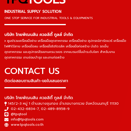
INDUSTRIAL SUPPLY SOLUTION
ONE STOP SERVICE
FOR INDUSTRIAL TOOLS & EQUIPMENTS
▬▬▬▬▬▬▬▬▬▬▬▬▬▬▬
บริษัท ไทยพัฒนสิน ควอลิตี้ ทูลส์ จำกัด
ศูนย์รวมเครื่องมือช่าง เครื่องมืออุตสาหกรรม เครื่องมือช่าง อุปกรณ์ฮาร์ดแวร์ เครื่องมือ
ไฟฟ้าไร้สาย เครื่องมือลม เครื่องมือไฮโดรลิค เครื่องมือก่อสร้าง บันได รถเข็น
อุตสาหกรรม และอุปกรณ์โรงงานครบวงจร จากแบรนด์ชั้นนำระดับโลก สำหรับงาน
อุตสาหกรรม งานซ่อมบำรุง และงานก่อสร้าง
CONTACT US
ติดต่อสอบถามสินค้า-ขอใบเสนอราคา
▬▬▬▬▬▬▬▬▬▬▬▬▬▬▬
บริษัท ไทยพัฒนสิน ควอลิตี้ ทูลส์ จำกัด
145/2-3 หมู่ 1 ตำบลบางขุนกอง อำเภอบางกรวย จังหวัดนนทบุรี 11130
02-432-6834-7
,
02-489-8958-9
@tpqtool
info@tpqtools.com
www.tpqtools.co.th