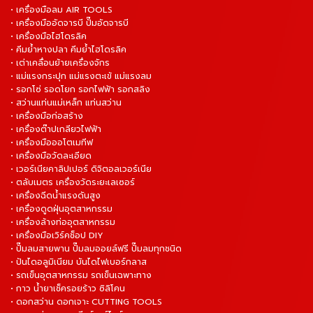
• เครื่องมือลม AIR TOOLS
• เครื่องมืออัดจารบี ปั๊มอัดจารบี
• เครื่องมือไฮโดรลิค
• คีมย้ำหางปลา คีมย้ำไฮโดรลิค
• เต่าเคลื่อนย้ายเครื่องจักร
• แม่แรงกระปุก แม่แรงตะเข้ แม่แรงลม
• รอกโซ่ รอดโยก รอกไฟฟ้า รอกสลิง
• สว่านแท่นแม่เหล็ก แท่นสว่าน
• เครื่องมือก่อสร้าง
• เครื่องต๊าปเกลียวไฟฟ้า
• เครื่องมือออโตเมทีฟ
• เครื่องมือวัดละเอียด
• เวอร์เนียคาลิปเปอร์ ดิจิตอลเวอร์เนีย
• ตลับเมตร เครื่องวัดระยะเลเซอร์
• เครื่องฉีดน้ำแรงดันสูง
• เครื่องดูดฝุ่นอุตสาหกรรม
• เครื่องล้างท่ออุตสาหกรรม
• เครื่องมือเวิร์คช็อป DIY
• ปั๊มลมสายพาน ปั๊มลมออยล์ฟรี ปั๊มลมทุกชนิด
• ปันไดอลูมิเนียม บันไดไฟเบอร์กลาส
• รถเข็นอุตสาหกรรม รถเข็นเฉพาะทาง
• กาว น้ำยาเช็ครอยร้าว ซิลิโคน
• ดอกสว่าน ดอกเจาะ CUTTING TOOLS