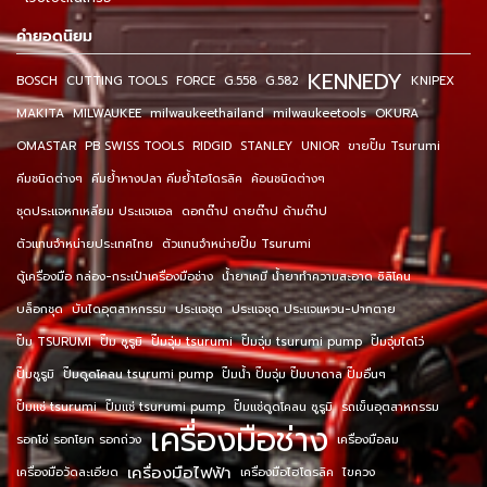
คำยอดนิยม
KENNEDY
BOSCH
CUTTING TOOLS
FORCE
G.558
G.582
KNIPEX
MAKITA
MILWAUKEE
milwaukeethailand
milwaukeetools
OKURA
OMASTAR
PB SWISS TOOLS
RIDGID
STANLEY
UNIOR
ขายปั๊ม Tsurumi
คีมชนิดต่างๆ
คีมย้ำหางปลา คีมย้ำไฮโดรลิค
ค้อนชนิดต่างๆ
ชุดประแจหกเหลี่ยม ประแจแอล
ดอกต๊าป ดายต๊าป ด้ามต๊าป
ตัวแทนจำหน่ายประเทศไทย
ตัวแทนจำหน่ายปั๊ม Tsurumi
ตู้เครื่องมือ กล่อง-กระเป๋าเครื่องมือช่าง
น้ำยาเคมี น้ำยาทำความสะอาด ซิลิโคน
บล็อกชุด
บันไดอุตสาหกรรม
ประแจชุด
ประแจชุด ประแจแหวน-ปากตาย
ปั๊ม TSURUMI
ปั๊ม ซูรูมิ
ปั๊มจุ่ม tsurumi
ปั๊มจุ่ม tsurumi pump
ปั๊มจุ่มไดโว่
ปั๊มซูรูมิ
ปั๊มดูดโคลน tsurumi pump
ปั๊มน้ำ ปั๊มจุ่ม ปั๊มบาดาล ปั๊มอื่นๆ
ปั๊มแช่ tsurumi
ปั๊มแช่ tsurumi pump
ปั๊มแช่ดูดโคลน ซูรูมิ
รถเข็นอุตสาหกรรม
เครื่องมือช่าง
รอกโซ่ รอกโยก รอกถ่วง
เครื่องมือลม
เครื่องมือไฟฟ้า
เครื่องมือวัดละเอียด
เครื่องมือไฮโดรลิค
ไขควง