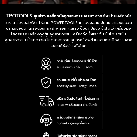
TPQTOOLS
ศูนย์รวมเครื่องมืออุตสาหกรรมครบวงจร
จำหน่ายเครื่องมือ
ช่าง เครื่องมือไฟฟ้า-ไร้สาย POWERTOOLS เครื่องมือลม ปั๊มลม เครื่องมือวัด
ประแจปอนด์ เครื่องมือก่อสร้าง รอก แม่แรง ปั๊มน้ำ ปั๊มจุ่ม ปั๊มไดโว่ เครื่องมือ
ไฮดรอลิค เครื่องดูดฝุ่นอุตสาหกรรม เครื่องฉีดน้ำแรงดัน บันได รถเข็น
อุตสาหกรรม น้ำยากาวเคมีอุตสาหกรรม อุปกรณ์เซฟตี้ และอุปกรณ์โรงงานจาก
แบรนด์ชั้นนำระดับโลก