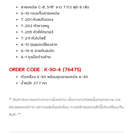
สายเคเบิล C-8, 5/8" ยาว 7.1/2 ฟุต 6 เส้น
A-10 กรงเก็บสายเคเบิล
T-201 หัวสปริงตรง
T-202 หัวหางหมู
T-205 หัวซีคัตเตอร์
T-211 หัวใบโพธิ์
A-13 กุญแจเปลี่ยนสาย
A-14-6 สายกันสะบัด
A-1 ถุงมือด้านซ้าย
ORDER CODE : K-50-4 (76475)
ตัวเครื่อง K-50 พร้อมชุดสายเคเบิล A-30
น้ำหนัก 27.7 กก.
** สินค้าจริงอาจแตกต่างจากภาพในหน้าจอ เนื่องจากการจัดแสงในการถ่ายภาพ การ
แสดงผลของหน้าจอ และการผลิตในแต่ละล็อต ทางบริษัทฯขอสงวนสิทธิ์ไม่รับเปลี่ยน/คืน
สินค้า **