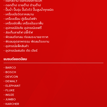
• ดอกสว่าน-ดอกเจียร์คาร์ไบท์
• ดอกต๊าป ดายต๊าป ด้ามต๊าป
• ปั๊มน้ำ ปั๊มจุ่ม ปั๊มไดโว่ ปั๊มสูบน้ำทุกชนิด
• เครื่องมือวัดภาคสนาม
• เครื่องเชื่อม ตู้เชื่อมไฟฟ้า
• เครื่องขัดพื้น เครื่องปั่นเงาพื้น
• อุปกรณ์นิรภัย อุปกรณ์เซฟตี้
• ล้อเก็บสายไฟ ปลั๊กไฟ
• พัดลมถังกลม ท่อลมระบายอากาศ
• พัดลมอุตสาหกรรม พัดลมโรงงาน
• อุปกรณ์แพ็คสินค้า
• อุปกรณ์แผ่นขัด ตัด เจียร์
แบรนด์ยอดนิยม
• BARCO
• BOSCH
• DEVCON
• DEWALT
• ELEPHANT
• FLUKE
• INSIZE
• JUMBO
• KARCHER