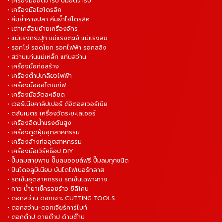
• เครื่องมืออัดจารบี ปั๊มอัดจารบี
• เครื่องมือไฮโดรลิค
• คีมย้ำหางปลา คีมย้ำไฮโดรลิค
• เต่าเคลื่อนย้ายเครื่องจักร
• แม่แรงกระปุก แม่แรงตะเข้ แม่แรงลม
• รอกโซ่ รอดโยก รอกไฟฟ้า รอกสลิง
• สว่านแท่นแม่เหล็ก แท่นสว่าน
• เครื่องมือก่อสร้าง
• เครื่องต๊าปเกลียวไฟฟ้า
• เครื่องมือออโตเมทีฟ
• เครื่องมือวัดละเอียด
• เวอร์เนียคาลิปเปอร์ ดิจิตอลเวอร์เนีย
• ตลับเมตร เครื่องวัดระยะเลเซอร์
• เครื่องฉีดน้ำแรงดันสูง
• เครื่องดูดฝุ่นอุตสาหกรรม
• เครื่องล้างท่ออุตสาหกรรม
• เครื่องมือเวิร์คช็อป DIY
• ปั๊มลมสายพาน ปั๊มลมออยล์ฟรี ปั๊มลมทุกชนิด
• ปันไดอลูมิเนียม บันไดไฟเบอร์กลาส
• รถเข็นอุตสาหกรรม รถเข็นเฉพาะทาง
• กาว น้ำยาเช็ครอยร้าว ซิลิโคน
• ดอกสว่าน ดอกเจาะ CUTTING TOOLS
• ดอกสว่าน-ดอกเจียร์คาร์ไบท์
• ดอกต๊าป ดายต๊าป ด้ามต๊าป