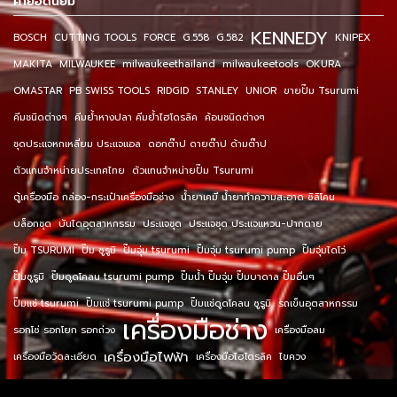
คำยอดนิยม
KENNEDY
BOSCH
CUTTING TOOLS
FORCE
G.558
G.582
KNIPEX
MAKITA
MILWAUKEE
milwaukeethailand
milwaukeetools
OKURA
OMASTAR
PB SWISS TOOLS
RIDGID
STANLEY
UNIOR
ขายปั๊ม Tsurumi
คีมชนิดต่างๆ
คีมย้ำหางปลา คีมย้ำไฮโดรลิค
ค้อนชนิดต่างๆ
ชุดประแจหกเหลี่ยม ประแจแอล
ดอกต๊าป ดายต๊าป ด้ามต๊าป
ตัวแทนจำหน่ายประเทศไทย
ตัวแทนจำหน่ายปั๊ม Tsurumi
ตู้เครื่องมือ กล่อง-กระเป๋าเครื่องมือช่าง
น้ำยาเคมี น้ำยาทำความสะอาด ซิลิโคน
บล็อกชุด
บันไดอุตสาหกรรม
ประแจชุด
ประแจชุด ประแจแหวน-ปากตาย
ปั๊ม TSURUMI
ปั๊ม ซูรูมิ
ปั๊มจุ่ม tsurumi
ปั๊มจุ่ม tsurumi pump
ปั๊มจุ่มไดโว่
ปั๊มซูรูมิ
ปั๊มดูดโคลน tsurumi pump
ปั๊มน้ำ ปั๊มจุ่ม ปั๊มบาดาล ปั๊มอื่นๆ
ปั๊มแช่ tsurumi
ปั๊มแช่ tsurumi pump
ปั๊มแช่ดูดโคลน ซูรูมิ
รถเข็นอุตสาหกรรม
เครื่องมือช่าง
รอกโซ่ รอกโยก รอกถ่วง
เครื่องมือลม
เครื่องมือไฟฟ้า
เครื่องมือวัดละเอียด
เครื่องมือไฮโดรลิค
ไขควง