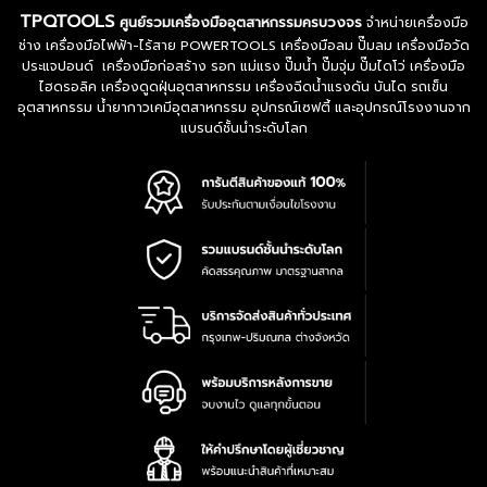
TPQTOOLS
ศูนย์รวมเครื่องมืออุตสาหกรรมครบวงจร
จำหน่ายเครื่องมือ
ช่าง เครื่องมือไฟฟ้า-ไร้สาย POWERTOOLS เครื่องมือลม ปั๊มลม เครื่องมือวัด
ประแจปอนด์ เครื่องมือก่อสร้าง รอก แม่แรง ปั๊มน้ำ ปั๊มจุ่ม ปั๊มไดโว่ เครื่องมือ
ไฮดรอลิค เครื่องดูดฝุ่นอุตสาหกรรม เครื่องฉีดน้ำแรงดัน บันได รถเข็น
อุตสาหกรรม น้ำยากาวเคมีอุตสาหกรรม อุปกรณ์เซฟตี้ และอุปกรณ์โรงงานจาก
แบรนด์ชั้นนำระดับโลก