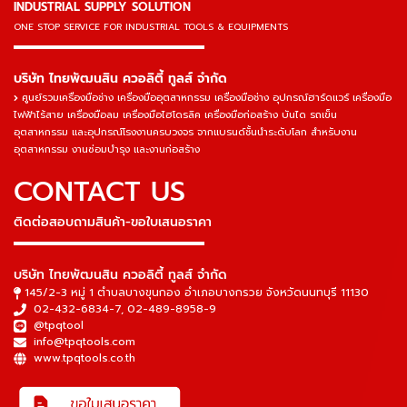
INDUSTRIAL SUPPLY SOLUTION
ONE STOP SERVICE
FOR INDUSTRIAL TOOLS & EQUIPMENTS
▬▬▬▬▬▬▬▬▬▬▬▬▬▬▬
บริษัท ไทยพัฒนสิน ควอลิตี้ ทูลส์ จำกัด
ศูนย์รวมเครื่องมือช่าง เครื่องมืออุตสาหกรรม เครื่องมือช่าง อุปกรณ์ฮาร์ดแวร์ เครื่องมือ
ไฟฟ้าไร้สาย เครื่องมือลม เครื่องมือไฮโดรลิค เครื่องมือก่อสร้าง บันได รถเข็น
อุตสาหกรรม และอุปกรณ์โรงงานครบวงจร จากแบรนด์ชั้นนำระดับโลก สำหรับงาน
อุตสาหกรรม งานซ่อมบำรุง และงานก่อสร้าง
CONTACT US
ติดต่อสอบถามสินค้า-ขอใบเสนอราคา
▬▬▬▬▬▬▬▬▬▬▬▬▬▬▬
บริษัท ไทยพัฒนสิน ควอลิตี้ ทูลส์ จำกัด
145/2-3 หมู่ 1 ตำบลบางขุนกอง อำเภอบางกรวย จังหวัดนนทบุรี 11130
02-432-6834-7
,
02-489-8958-9
@tpqtool
info@tpqtools.com
www.tpqtools.co.th