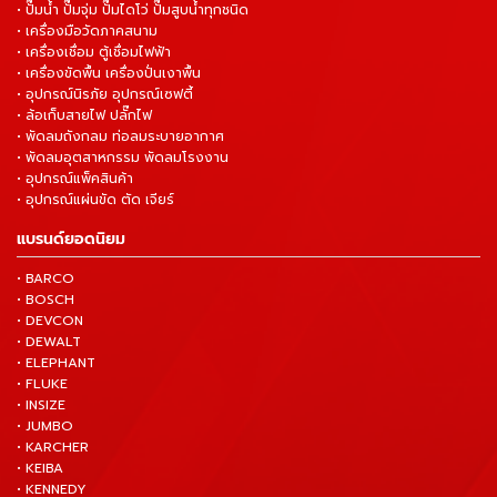
• ปั๊มน้ำ ปั๊มจุ่ม ปั๊มไดโว่ ปั๊มสูบน้ำทุกชนิด
• เครื่องมือวัดภาคสนาม
• เครื่องเชื่อม ตู้เชื่อมไฟฟ้า
• เครื่องขัดพื้น เครื่องปั่นเงาพื้น
• อุปกรณ์นิรภัย อุปกรณ์เซฟตี้
• ล้อเก็บสายไฟ ปลั๊กไฟ
• พัดลมถังกลม ท่อลมระบายอากาศ
• พัดลมอุตสาหกรรม พัดลมโรงงาน
• อุปกรณ์แพ็คสินค้า
• อุปกรณ์แผ่นขัด ตัด เจียร์
แบรนด์ยอดนิยม
• BARCO
• BOSCH
• DEVCON
• DEWALT
• ELEPHANT
• FLUKE
• INSIZE
• JUMBO
• KARCHER
• KEIBA
• KENNEDY