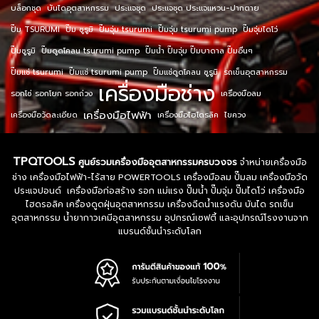
บล็อกชุด
บันไดอุตสาหกรรม
ประแจชุด
ประแจชุด ประแจแหวน-ปากตาย
ปั๊ม TSURUMI
ปั๊ม ซูรูมิ
ปั๊มจุ่ม tsurumi
ปั๊มจุ่ม tsurumi pump
ปั๊มจุ่มไดโว่
ปั๊มซูรูมิ
ปั๊มดูดโคลน tsurumi pump
ปั๊มน้ำ ปั๊มจุ่ม ปั๊มบาดาล ปั๊มอื่นๆ
ปั๊มแช่ tsurumi
ปั๊มแช่ tsurumi pump
ปั๊มแช่ดูดโคลน ซูรูมิ
รถเข็นอุตสาหกรรม
เครื่องมือช่าง
รอกโซ่ รอกโยก รอกถ่วง
เครื่องมือลม
เครื่องมือไฟฟ้า
เครื่องมือวัดละเอียด
เครื่องมือไฮโดรลิค
ไขควง
TPQTOOLS
ศูนย์รวมเครื่องมืออุตสาหกรรมครบวงจร
จำหน่ายเครื่องมือ
ช่าง เครื่องมือไฟฟ้า-ไร้สาย POWERTOOLS เครื่องมือลม ปั๊มลม เครื่องมือวัด
ประแจปอนด์ เครื่องมือก่อสร้าง รอก แม่แรง ปั๊มน้ำ ปั๊มจุ่ม ปั๊มไดโว่ เครื่องมือ
ไฮดรอลิค เครื่องดูดฝุ่นอุตสาหกรรม เครื่องฉีดน้ำแรงดัน บันได รถเข็น
อุตสาหกรรม น้ำยากาวเคมีอุตสาหกรรม อุปกรณ์เซฟตี้ และอุปกรณ์โรงงานจาก
แบรนด์ชั้นนำระดับโลก