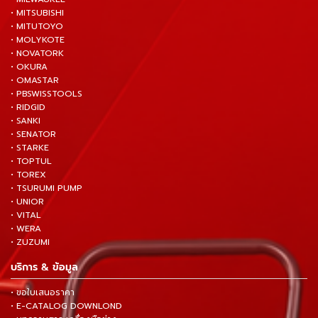
• MITSUBISHI
• MITUTOYO
• MOLYKOTE
• NOVATORK
• OKURA
• OMASTAR
• PBSWISSTOOLS
• RIDGID
• SANKI
• SENATOR
• STARKE
• TOPTUL
• TOREX
• TSURUMI PUMP
• UNIOR
• VITAL
• WERA
• ZUZUMI
บริการ & ข้อมูล
• ขอใบเสนอราคา
• E-CATALOG DOWNLOND