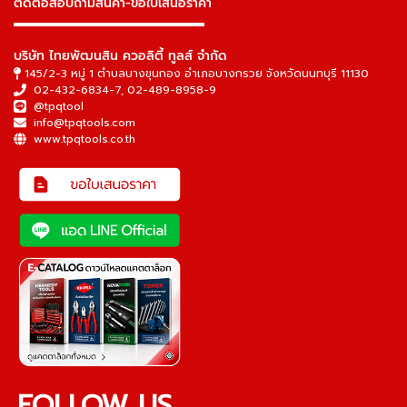
ติดต่อสอบถามสินค้า-ขอใบเสนอราคา
▬▬▬▬▬▬▬▬▬▬▬▬▬▬▬
บริษัท ไทยพัฒนสิน ควอลิตี้ ทูลส์ จำกัด
145/2-3 หมู่ 1 ตำบลบางขุนกอง อำเภอบางกรวย จังหวัดนนทบุรี 11130
02-432-6834-7
,
02-489-8958-9
@tpqtool
info@tpqtools.com
www.tpqtools.co.th
FOLLOW US