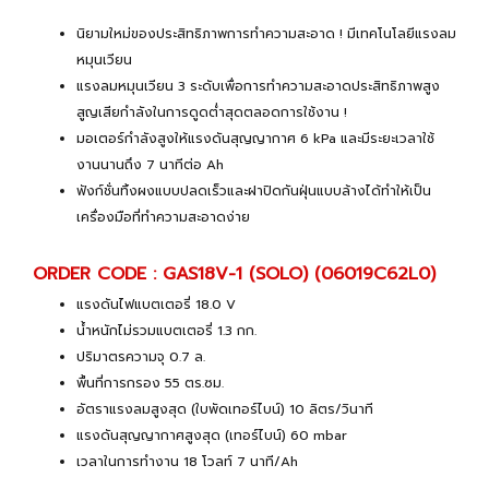
นิยามใหม่ของประสิทธิภาพการทำความสะอาด ! มีเทคโนโลยีแรงลม
หมุนเวียน
แรงลมหมุนเวียน 3 ระดับเพื่อการทำความสะอาดประสิทธิภาพสูง
สูญเสียกำลังในการดูดต่ำสุดตลอดการใช้งาน !
มอเตอร์กำลังสูงให้แรงดันสุญญากาศ 6 kPa และมีระยะเวลาใช้
งานนานถึง 7 นาทีต่อ Ah
ฟังก์ชั่นทิ้งผงแบบปลดเร็วและฝาปิดกันฝุ่นแบบล้างได้ทำให้เป็น
เครื่องมือที่ทำความสะอาดง่าย
ORDER CODE : GAS18V-1 (SOLO) (06019C62L0)
แรงดันไฟแบตเตอรี่ 18.0 V
น้ำหนักไม่รวมแบตเตอรี่ 1.3 กก.
ปริมาตรความจุ 0.7 ล.
พื้นที่การกรอง 55 ตร.ซม.
อัตราแรงลมสูงสุด (ใบพัดเทอร์ไบน์) 10 ลิตร/วินาที
แรงดันสุญญากาศสูงสุด (เทอร์ไบน์) 60 mbar
เวลาในการทำงาน 18 โวลท์ 7 นาที/Ah