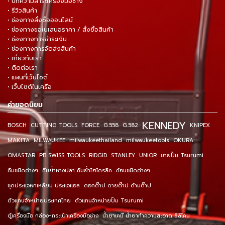
• บทความสาระเครื่องมือช่าง
• รีวิวสินค้า
• ช่องทางสั่งซื้อออนไลน์
• ช่องทางขอใบเสนอราคา / สั่งซื้อสินค้า
• ช่องทางการชำระเงิน
• ช่องทางการจัดส่งสินค้า
• เกี่ยวกับเรา
• ติดต่อเรา
• แผนที่เว็บไซต์
• เว็บไซต์ในเครือ
คำยอดนิยม
KENNEDY
BOSCH
CUTTING TOOLS
FORCE
G.558
G.582
KNIPEX
MAKITA
MILWAUKEE
milwaukeethailand
milwaukeetools
OKURA
OMASTAR
PB SWISS TOOLS
RIDGID
STANLEY
UNIOR
ขายปั๊ม Tsurumi
คีมชนิดต่างๆ
คีมย้ำหางปลา คีมย้ำไฮโดรลิค
ค้อนชนิดต่างๆ
ชุดประแจหกเหลี่ยม ประแจแอล
ดอกต๊าป ดายต๊าป ด้ามต๊าป
ตัวแทนจำหน่ายประเทศไทย
ตัวแทนจำหน่ายปั๊ม Tsurumi
ตู้เครื่องมือ กล่อง-กระเป๋าเครื่องมือช่าง
น้ำยาเคมี น้ำยาทำความสะอาด ซิลิโคน