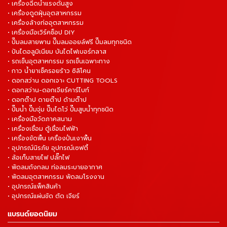
• เครื่องฉีดน้ำแรงดันสูง
• เครื่องดูดฝุ่นอุตสาหกรรม
• เครื่องล้างท่ออุตสาหกรรม
• เครื่องมือเวิร์คช็อป DIY
• ปั๊มลมสายพาน ปั๊มลมออยล์ฟรี ปั๊มลมทุกชนิด
• ปันไดอลูมิเนียม บันไดไฟเบอร์กลาส
• รถเข็นอุตสาหกรรม รถเข็นเฉพาะทาง
• กาว น้ำยาเช็ครอยร้าว ซิลิโคน
• ดอกสว่าน ดอกเจาะ CUTTING TOOLS
• ดอกสว่าน-ดอกเจียร์คาร์ไบท์
• ดอกต๊าป ดายต๊าป ด้ามต๊าป
• ปั๊มน้ำ ปั๊มจุ่ม ปั๊มไดโว่ ปั๊มสูบน้ำทุกชนิด
• เครื่องมือวัดภาคสนาม
• เครื่องเชื่อม ตู้เชื่อมไฟฟ้า
• เครื่องขัดพื้น เครื่องปั่นเงาพื้น
• อุปกรณ์นิรภัย อุปกรณ์เซฟตี้
• ล้อเก็บสายไฟ ปลั๊กไฟ
• พัดลมถังกลม ท่อลมระบายอากาศ
• พัดลมอุตสาหกรรม พัดลมโรงงาน
• อุปกรณ์แพ็คสินค้า
• อุปกรณ์แผ่นขัด ตัด เจียร์
แบรนด์ยอดนิยม